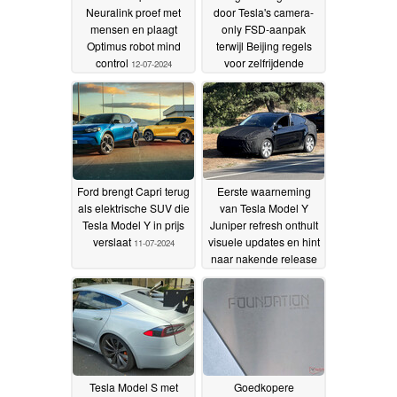
Neuralink proef met
door Tesla's camera-
mensen en plaagt
only FSD-aanpak
Optimus robot mind
terwijl Beijing regels
control
voor zelfrijdende
12-07-2024
robotaxi opstelt
11-07-
2024
Ford brengt Capri terug
Eerste waarneming
als elektrische SUV die
van Tesla Model Y
Tesla Model Y in prijs
Juniper refresh onthult
verslaat
visuele updates en hint
11-07-2024
naar nakende release
08-07-2024
Tesla Model S met
Goedkopere