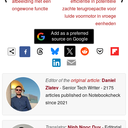
afbeelding met een
efficiëntie in potentiële
ongewone functie
zachte terugroepactie voor
luide voormotor in vroege
eenheden
Add as a preferred
source on Google
Editor of the
original article
:
Daniel
Zlatev
- Senior Tech Writer
- 2175
articles published on Notebookcheck
since 2021
Translator:
Ninh Ngoc Duy
- Editorial