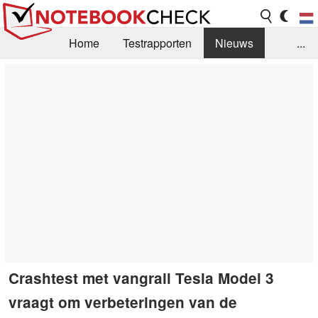
Home
Testrapporten
Nieuws
...
FAQ / Techniek
Bibliotheek
Aankoop Handleiding
Zoek
Contact
Crashtest met vangrail Tesla Model 3
vraagt om verbeteringen van de