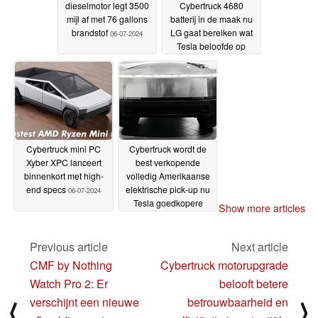
dieselmotor legt 3500
Cybertruck 4680
mijl af met 76 gallons
batterij in de maak nu
brandstof
LG gaat bereiken wat
06-07-2024
Tesla beloofde op
Battery Day
06-07-2024
Cybertruck mini PC
Cybertruck wordt de
Xyber XPC lanceert
best verkopende
binnenkort met high-
volledig Amerikaanse
end specs
elektrische pick-up nu
06-07-2024
Tesla goedkopere
Show more articles
uitvoering uitstelt
04-07-
2024
Previous article
Next article
CMF by Nothing
Cybertruck motorupgrade
Watch Pro 2: Er
belooft betere
verschijnt een nieuwe
betrouwbaarheid en
⟨
⟩