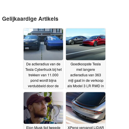
Gelijkaardige Artikels
De actieradius van de
Goedkoopste Tesla
Tesla Cybertruck bij het
met langere
trekken van 11.000
actieradius van 363
pond wordt bijna
mijl gaat in de verkoop
verdubbeld door de
als Model 3 LR RWD in
Chevy Silverado EV bij
aanmerking komt voor
het trekken van
belastingvoordeel
12-07-
dezelfde lading, zoals
2024
blijkt uit een praktijktest
17-07-2024
Elon Musk tipt tweede
XPeng vervangt LiDAR