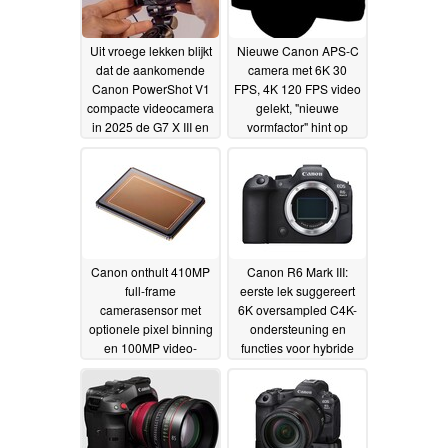
Uit vroege lekken blijkt
Nieuwe Canon APS-C
dat de aankomende
camera met 6K 30
Canon PowerShot V1
FPS, 4K 120 FPS video
compacte videocamera
gelekt, "nieuwe
in 2025 de G7 X III en
vormfactor" hint op
SX70 HS zal
retro-ontwerp om
vervangen
Fujifilm X100VI uit te
01-02-2025
dagen
28-01-2025
Canon onthult 410MP
Canon R6 Mark III:
full-frame
eerste lek suggereert
camerasensor met
6K oversampled C4K-
optionele pixel binning
ondersteuning en
en 100MP video-
functies voor hybride
ondersteuning
fotografen
24-01-
16-10-2024
2025