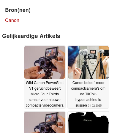
Bron(nen)
Canon
Gelijkaardige Artikels
Wild Canon PowerShot
Canon belooft meer
V1 gerucht beweert
compactcamera's om
Micro Four Thirds
de TikTok-
sensor voor nieuwe
hypemachine te
compacte videocamera
sussen
01-02-2025
05-02-2025