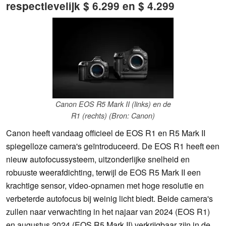
respectievelijk $ 6.299 en $ 4.299
Canon EOS R5 Mark II (links) en de
R1 (rechts) (Bron: Canon)
Canon heeft vandaag officieel de EOS R1 en R5 Mark II
spiegelloze camera's geïntroduceerd. De EOS R1 heeft een
nieuw autofocussysteem, uitzonderlijke snelheid en
robuuste weerafdichting, terwijl de EOS R5 Mark II een
krachtige sensor, video-opnamen met hoge resolutie en
verbeterde autofocus bij weinig licht biedt. Beide camera's
zullen naar verwachting in het najaar van 2024 (EOS R1)
en augustus 2024 (EOS R5 Mark II) verkrijgbaar zijn in de