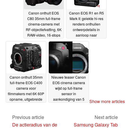
Canon onthult EOS
Canon EOS R1 en R5
C80 35mm full-frame
Mark II: gelekte hi-res
cinema-camera met
renders onthullen
RF-objectiefvatting, 6K
ontwerpdetails in
RAW-video, 16-stops
aanloop naar
dynamisch bereik, AI
introductie op 17 juli
17-
AF-tracking voor mens
07-2024
en dier en
afstandsbediening
voor smartphone
10-09-
2024
Canon onthult 35mm
Nieuwe teaser Canon
full-frame EOS C400
EOS cinema camera
camera voor
wijst op full-frame
filmmakers met 6K 60P
sensor in
opname, uitgebreide
aankondiging van 5
Show more articles
102.400 ISO, AI
juni
01-06-2024
autofocus en IP-
streaming
Previous article
Next article
07-06-2024
De actieradius van de
Samsung Galaxy Tab