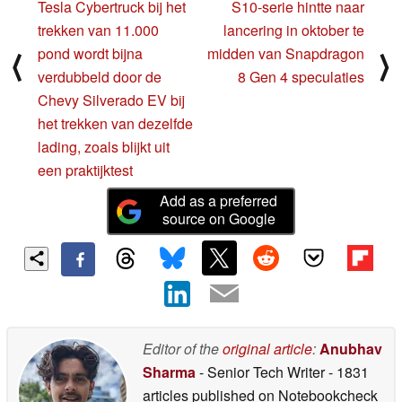
Tesla Cybertruck bij het
S10-serie hintte naar
trekken van 11.000
lancering in oktober te
pond wordt bijna
midden van Snapdragon
⟨
⟩
verdubbeld door de
8 Gen 4 speculaties
Chevy Silverado EV bij
het trekken van dezelfde
lading, zoals blijkt uit
een praktijktest
Add as a preferred
source on Google
Editor of the
original article
:
Anubhav
Sharma
- Senior Tech Writer
- 1831
articles published on Notebookcheck