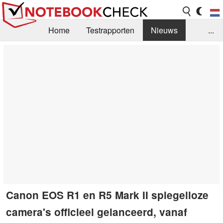
Home
Testrapporten
Nieuws
...
FAQ / Techniek
Bibliotheek
Aankoop Handleiding
Zoek
Contact
Canon EOS R1 en R5 Mark II spiegelloze
camera's officieel gelanceerd, vanaf