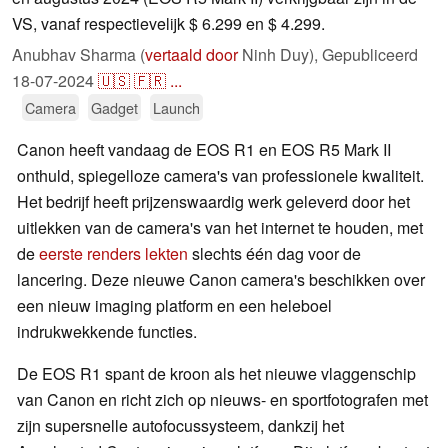
VS, vanaf respectievelijk $ 6.299 en $ 4.299.
Anubhav Sharma (
vertaald door
Ninh Duy),
Gepubliceerd
18-07-2024
🇺🇸
🇫🇷
...
Camera
Gadget
Launch
Canon heeft vandaag de EOS R1 en EOS R5 Mark II
onthuld, spiegelloze camera's van professionele kwaliteit.
Het bedrijf heeft prijzenswaardig werk geleverd door het
uitlekken van de camera's van het internet te houden, met
de
eerste renders lekten
slechts één dag voor de
lancering. Deze nieuwe Canon camera's beschikken over
een nieuw imaging platform en een heleboel
indrukwekkende functies.
De EOS R1 spant de kroon als het nieuwe vlaggenschip
van Canon en richt zich op nieuws- en sportfotografen met
zijn supersnelle autofocussysteem, dankzij het