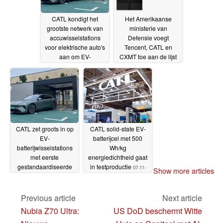
CATL kondigt het
Het Amerikaanse
grootste netwerk van
ministerie van
accuwisselstations
Defensie voegt
voor elektrische auto's
Tencent, CATL en
aan om EV-
CXMT toe aan de lijst
laadsnelheden en
van Chinese bedrijven
doorverkoopwaarde te
met militaire banden
08-
verbeteren
18-03-2025
01-2025
CATL zet groots in op
CATL solid-state EV-
EV-
batterijcel met 500
batterijwisselstations
Wh/kg
met eerste
energiedichtheid gaat
gestandaardiseerde
in testproductie
07-11-
Show more articles
pakketten die vanaf
2024
$50/maand kunnen
worden gehuurd
Previous article
Next article
19-12-
2024
Nubia Z70 Ultra:
US DoD beschermt Witte