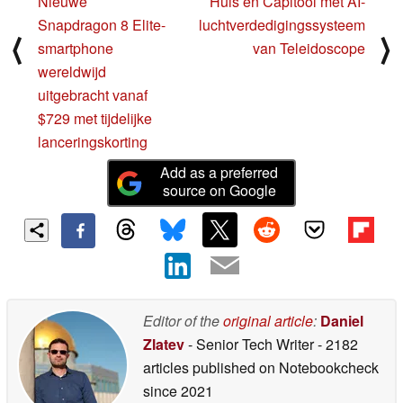
Nieuwe
Huis en Capitool met AI-
Snapdragon 8 Elite-
luchtverdedigingssysteem
⟨
⟩
smartphone
van Teleidoscope
wereldwijd
uitgebracht vanaf
$729 met tijdelijke
lanceringskorting
Add as a preferred
source on Google
Editor of the
original article
:
Daniel
Zlatev
- Senior Tech Writer
- 2182
articles published on Notebookcheck
since 2021