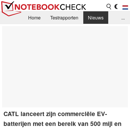
Home
Testrapporten
Nieuws
...
FAQ / Techniek
Bibliotheek
Aankoop Handleiding
Zoek
Contact
CATL lanceert zijn commerciële EV-
batterijen met een bereik van 500 mijl en