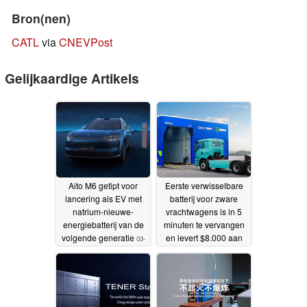
Bron(nen)
CATL
via
CNEVPost
Gelijkaardige Artikels
Aito M6 getipt voor
Eerste verwisselbare
lancering als EV met
batterij voor zware
natrium-nieuwe-
vrachtwagens is in 5
energiebatterij van de
minuten te vervangen
volgende generatie
en levert $8.000 aan
03-
brandstofbesparing op
07-2025
over 60.000 mijl
19-05-
2025