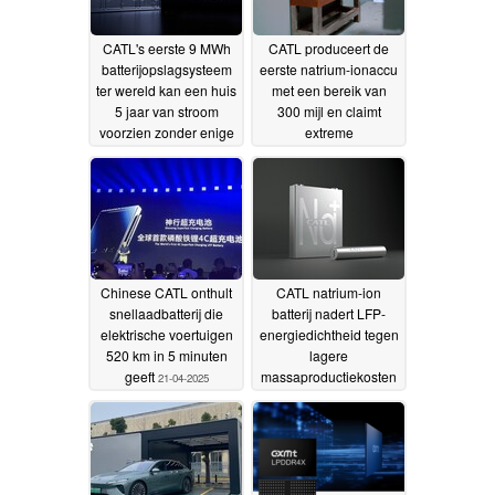
CATL's eerste 9 MWh
CATL produceert de
batterijopslagsysteem
eerste natrium-ionaccu
ter wereld kan een huis
met een bereik van
5 jaar van stroom
300 mijl en claimt
voorzien zonder enige
extreme
degradatie
capaciteitsbehoud
10-05-2025
23-
04-2025
Chinese CATL onthult
CATL natrium-ion
snellaadbatterij die
batterij nadert LFP-
elektrische voertuigen
energiedichtheid tegen
520 km in 5 minuten
lagere
geeft
massaproductiekosten
21-04-2025
21-03-2025