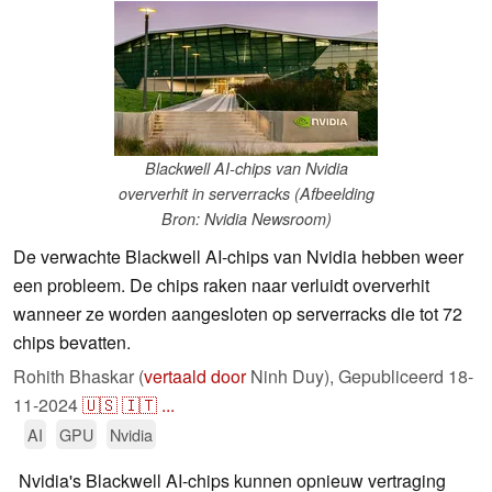
Blackwell AI-chips van Nvidia
oververhit in serverracks (Afbeelding
Bron: Nvidia Newsroom)
De verwachte Blackwell AI-chips van Nvidia hebben weer
een probleem. De chips raken naar verluidt oververhit
wanneer ze worden aangesloten op serverracks die tot 72
chips bevatten.
Rohith Bhaskar (
vertaald door
Ninh Duy),
Gepubliceerd
18-
11-2024
🇺🇸
🇮🇹
...
AI
GPU
Nvidia
Nvidia's Blackwell AI-chips kunnen opnieuw vertraging