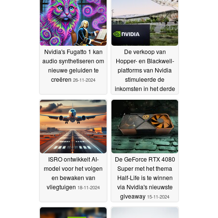
Nvidia's Fugatto 1 kan
De verkoop van
audio synthetiseren om
Hopper- en Blackwell-
nieuwe geluiden te
platforms van Nvidia
creëren
stimuleerde de
26-11-2024
inkomsten in het derde
kwartaal
23-11-2024
ISRO ontwikkelt AI-
De GeForce RTX 4080
model voor het volgen
Super met het thema
en bewaken van
Half-Life is te winnen
vliegtuigen
via Nvidia's nieuwste
18-11-2024
giveaway
15-11-2024