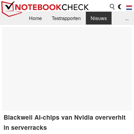
Home
Testrapporten
Nieuws
...
FAQ / Techniek
Bibliotheek
Aankoop Handleiding
Zoek
Contact
Blackwell AI-chips van Nvidia oververhit
in serverracks