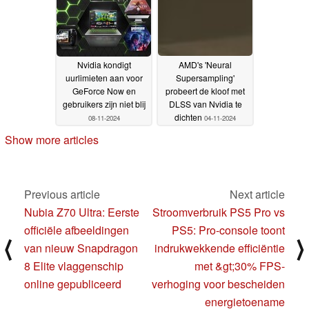
Chornobyl
13-11-2024
AMD's 'Neural
Nvidia kondigt
Supersampling'
uurlimieten aan voor
probeert de kloof met
GeForce Now en
DLSS van Nvidia te
gebruikers zijn niet blij
dichten
04-11-2024
08-11-2024
Show more articles
Previous article
Next article
Nubia Z70 Ultra: Eerste
Stroomverbruik PS5 Pro vs
officiële afbeeldingen
PS5: Pro-console toont
⟨
⟩
van nieuw Snapdragon
indrukwekkende efficiëntie
8 Elite vlaggenschip
met &gt;30% FPS-
online gepubliceerd
verhoging voor bescheiden
energietoename