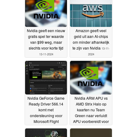
Nvidia geeft een nieuw
Amazon geeft veel
gratis spel ter waarde
geld uit aan AI-chips
van $99 weg, maar
om minder afhankelijk
slechts voor korte tijd
te zijn van Nvidia
13-11-
13-11-2024
2024
Nvidia GeForce Game
Nvidia ARM APU vs
Ready Driver 566.14
AMD Strix Halo op
komt met
kaarten nu Team
ondersteuning voor
Green naar verluidt
Microsoft Flight
APU voorbereidt voor
Simulator 2024 en
gamers en ontwerpers
STALKER 2 Heart of
08-11-2024