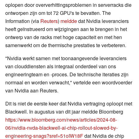
oplopen door oververhittingsproblemen in serverracks die
ontworpen zijn om tot 72 GPU's te bevatten. The
Information (via
Reuters
)
meldde
dat Nvidia leveranciers
heeft geïnstrueerd om wijzigingen aan te brengen in het
ontwerp van de racks met hoge capaciteit en met hen
samenwerkt om de thermische prestaties te verbeteren.
"Nvidia werkt samen met toonaangevende leveranciers
van clouddiensten als integraal onderdeel van ons
engineeringteam en -proces. De technische iteraties zijn
normaal en worden verwacht," vertelde een woordvoerder
van Nvidia aan Reuters.
Dit is niet de eerste keer dat Nvidia vertraging oploopt met
Blackwell. In augustus van dit jaar meldde Bloomberg
https://www.bloomberg.com/news/articles/2024-08-
06/nvidia-nvda-blackwell-ai-chip-rollout-slowed-by-
engineering-snags?sref=51oIW18F
dat Nvidia de chip