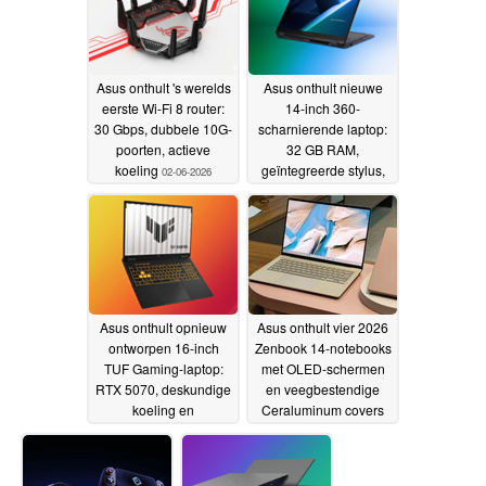
Asus onthult 's werelds
Asus onthult nieuwe
eerste Wi-Fi 8 router:
14-inch 360-
30 Gbps, dubbele 10G-
scharnierende laptop:
poorten, actieve
32 GB RAM,
koeling
geïntegreerde stylus,
02-06-2026
dubbele camera's
02-06-
2026
Asus onthult opnieuw
Asus onthult vier 2026
ontworpen 16-inch
Zenbook 14-notebooks
TUF Gaming-laptop:
met OLED-schermen
RTX 5070, deskundige
en veegbestendige
koeling en
Ceraluminum covers
duurzaamheid
02-06-
02-06-2026
2026