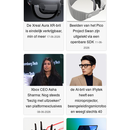
De Xreal Aura XR-bril
Beelden van het Pico
is eindelijk verkrijgbaar,
Project Swan zijn
min of meer
uitgelekt via een
17-06-2026
openbare SDK
11-06-
2026
Xbox CEO Asha
de AI-bril van iFlytek
Sharma: Nog steeds
heeft een
"bezig met uitzoeken"
microprojector,
van platformexclusives
beengeleidingsmicrofoons
en weegt slechts 40
08-06-2026
gram
04-06-2026