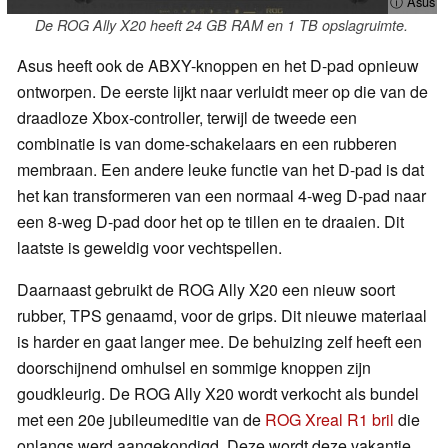
ⓘ Asus
De ROG Ally X20 heeft 24 GB RAM en 1 TB opslagruimte.
Asus heeft ook de ABXY-knoppen en het D-pad opnieuw
ontworpen. De eerste lijkt naar verluidt meer op die van de
draadloze Xbox-controller, terwijl de tweede een
combinatie is van dome-schakelaars en een rubberen
membraan. Een andere leuke functie van het D-pad is dat
het kan transformeren van een normaal 4-weg D-pad naar
een 8-weg D-pad door het op te tillen en te draaien. Dit
laatste is geweldig voor vechtspellen.
Daarnaast gebruikt de ROG Ally X20 een nieuw soort
rubber, TPS genaamd, voor de grips. Dit nieuwe materiaal
is harder en gaat langer mee. De behuizing zelf heeft een
doorschijnend omhulsel en sommige knoppen zijn
goudkleurig. De ROG Ally X20 wordt verkocht als bundel
met een 20e jubileumeditie van de
ROG Xreal R1 bril
die
onlangs werd aangekondigd. Deze wordt deze vakantie