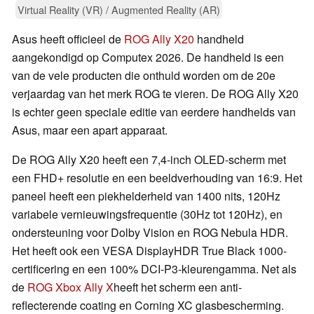
Virtual Reality (VR) / Augmented Reality (AR)
Asus heeft officieel de
ROG Ally X20
handheld
aangekondigd op Computex 2026. De handheld is een
van de vele producten die onthuld worden om de 20e
verjaardag van het merk ROG te vieren. De ROG Ally X20
is echter geen speciale editie van eerdere handhelds van
Asus, maar een apart apparaat.
De ROG Ally X20 heeft een 7,4-inch OLED-scherm met
een FHD+ resolutie en een beeldverhouding van 16:9. Het
paneel heeft een piekhelderheid van 1400 nits, 120Hz
variabele vernieuwingsfrequentie (30Hz tot 120Hz), en
ondersteuning voor Dolby Vision en ROG Nebula HDR.
Het heeft ook een VESA DisplayHDR True Black 1000-
certificering en een 100% DCI-P3-kleurengamma. Net als
de
ROG Xbox Ally X
heeft het scherm een anti-
reflecterende coating en Corning XC glasbescherming.