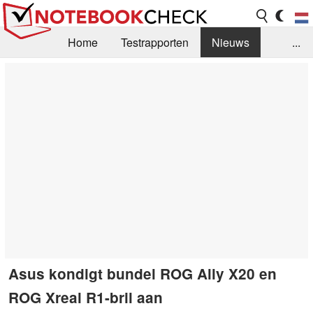
Home
Testrapporten
Nieuws
...
FAQ / Techniek
Bibliotheek
Aankoop Handleiding
Zoek
Contact
Asus kondigt bundel ROG Ally X20 en
ROG Xreal R1-bril aan