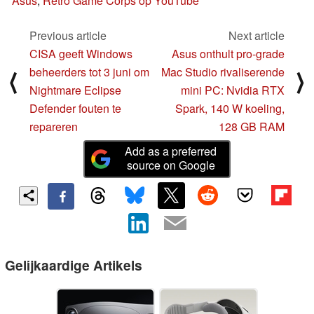
Asus
,
Retro Game Corps op YouTube
Previous article
Next article
CISA geeft Windows
Asus onthult pro-grade
beheerders tot 3 juni om
Mac Studio rivaliserende
⟨
⟩
Nightmare Eclipse
mini PC: Nvidia RTX
Defender fouten te
Spark, 140 W koeling,
repareren
128 GB RAM
Add as a preferred
source on Google
Gelijkaardige Artikels