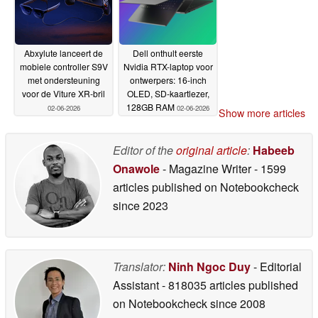
Abxylute lanceert de
Dell onthult eerste
mobiele controller S9V
Nvidia RTX-laptop voor
met ondersteuning
ontwerpers: 16-inch
voor de Viture XR-bril
OLED, SD-kaartlezer,
128GB RAM
02-06-2026
02-06-2026
Show more articles
Editor of the
original article
:
Habeeb
Onawole
- Magazine Writer
- 1599
articles published on Notebookcheck
since 2023
Translator:
Ninh Ngoc Duy
- Editorial
Assistant
- 818035 articles published
on Notebookcheck
since 2008