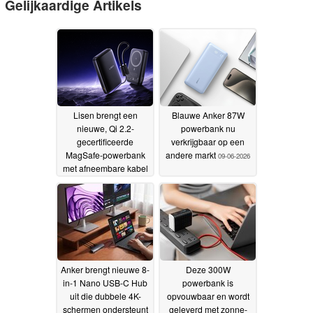
Gelijkaardige Artikels
Lisen brengt een
Blauwe Anker 87W
nieuwe, Qi 2.2-
powerbank nu
gecertificeerde
verkrijgbaar op een
MagSafe-powerbank
andere markt
09-06-2026
met afneembare kabel
op de markt
02-07-2026
Anker brengt nieuwe 8-
Deze 300W
in-1 Nano USB-C Hub
powerbank is
uit die dubbele 4K-
opvouwbaar en wordt
schermen ondersteunt
geleverd met zonne-