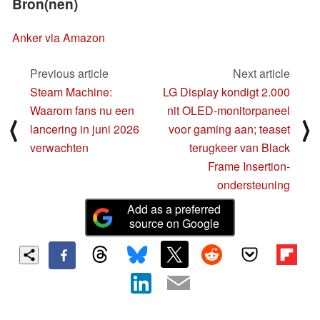
Bron(nen)
Anker via Amazon
Previous article
Next article
Steam Machine:
LG Display kondigt 2.000
Waarom fans nu een
nit OLED-monitorpaneel
⟨
⟩
lancering in juni 2026
voor gaming aan; teaset
verwachten
terugkeer van Black
Frame Insertion-
ondersteuning
Add as a preferred
source on Google