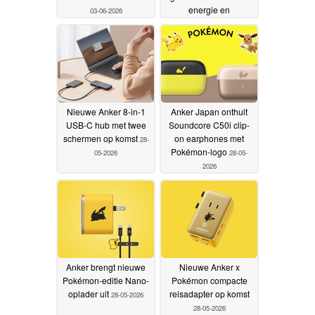
energie en
03-06-2026
ingebouwde oplader
31-05-2026
Nieuwe Anker 8-in-1
Anker Japan onthult
USB-C hub met twee
Soundcore C50i clip-
schermen op komst
on earphones met
28-
Pokémon-logo
05-2026
28-05-
2026
Anker brengt nieuwe
Nieuwe Anker x
Pokémon-editie Nano-
Pokémon compacte
oplader uit
reisadapter op komst
28-05-2026
28-05-2026