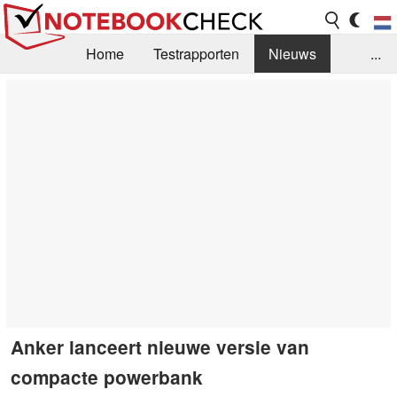
Home
Testrapporten
Nieuws
...
FAQ / Techniek
Bibliotheek
Aankoop Handleiding
Zoek
Contact
Anker lanceert nieuwe versie van
compacte powerbank