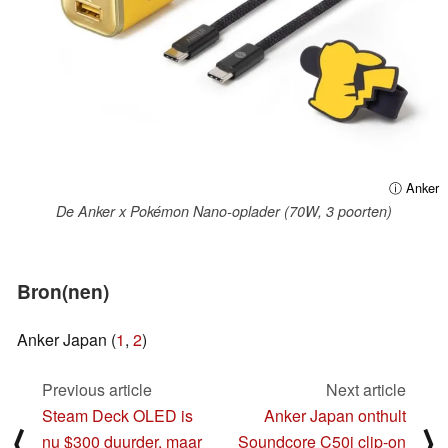
ⓘ Anker
De Anker x Pokémon Nano-oplader (70W, 3 poorten)
Bron(nen)
Anker Japan (
1
,
2
)
Previous article
Next article
Steam Deck OLED is
Anker Japan onthult
⟨
⟩
nu $300 duurder, maar
Soundcore C50i clip-on