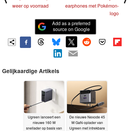
weer op voorraad
earphones met Pokémon-
logo
Add as a preferred
source on Google
Gelijkaardige Artikels
Ugreen lanceert een
De nieuwe Nexode 45
nieuwe 160 W
W GaN-oplader van
snellader op basis van
Ugreen met intrekbare