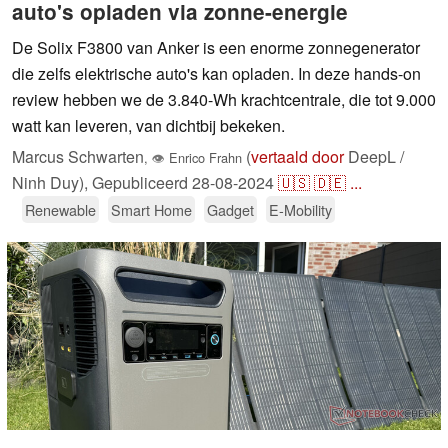
auto's opladen via zonne-energie
De Solix F3800 van Anker is een enorme zonnegenerator
die zelfs elektrische auto's kan opladen. In deze hands-on
review hebben we de 3.840-Wh krachtcentrale, die tot 9.000
watt kan leveren, van dichtbij bekeken.
Marcus Schwarten
(
vertaald door
DeepL /
,
👁
Enrico Frahn
Ninh Duy),
Gepubliceerd
28-08-2024
🇺🇸
🇩🇪
...
Renewable
Smart Home
Gadget
E-Mobility