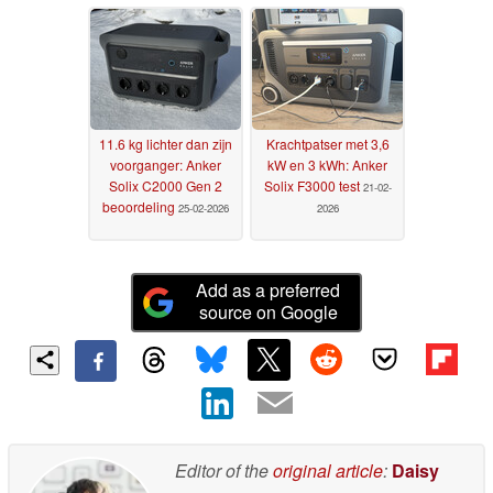
11.6 kg lichter dan zijn
Krachtpatser met 3,6
voorganger: Anker
kW en 3 kWh: Anker
Solix C2000 Gen 2
Solix F3000 test
21-02-
beoordeling
25-02-2026
2026
Add as a preferred
source on Google
Editor of the
original article
:
Daisy