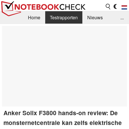
Home
Testrapporten
Nieuws
...
FAQ / Techniek
Bibliotheek
Aankoop Handleiding
Zoek
Contact
Anker Solix F3800 hands-on review: De
monsternetcentrale kan zelfs elektrische