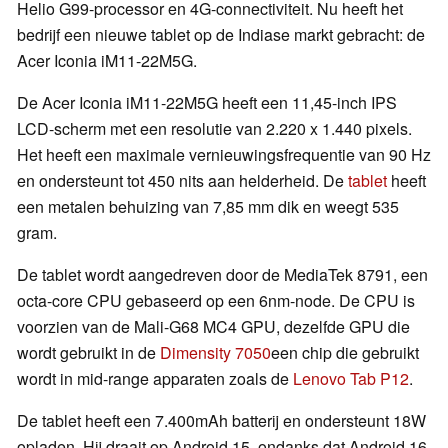
Helio G99-processor en 4G-connectiviteit. Nu heeft het
bedrijf een nieuwe tablet op de Indiase markt gebracht: de
Acer Iconia iM11-22M5G.
De Acer Iconia iM11-22M5G heeft een 11,45-inch IPS
LCD-scherm met een resolutie van 2.220 x 1.440 pixels.
Het heeft een maximale vernieuwingsfrequentie van 90 Hz
en ondersteunt tot 450 nits aan helderheid. De
tablet
heeft
een metalen behuizing van 7,85 mm dik en weegt 535
gram.
De tablet wordt aangedreven door de MediaTek 8791, een
octa-core CPU gebaseerd op een 6nm-node. De CPU is
voorzien van de Mali-G68 MC4 GPU, dezelfde GPU die
wordt gebruikt in de
Dimensity 7050
een chip die gebruikt
wordt in mid-range apparaten zoals de
Lenovo Tab P12
.
De tablet heeft een 7.400mAh batterij en ondersteunt 18W
opladen. Hij draait op Android 15, ondanks dat Android 16