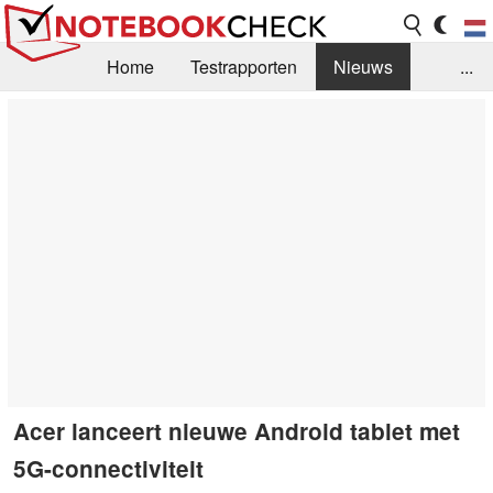
Home
Testrapporten
Nieuws
...
FAQ / Techniek
Bibliotheek
Aankoop Handleiding
Zoek
Contact
Acer lanceert nieuwe Android tablet met
5G-connectiviteit