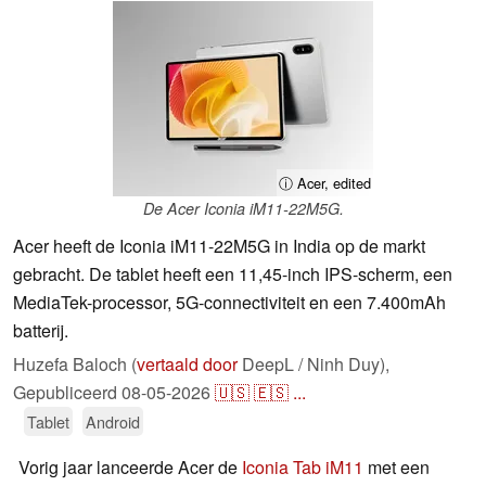
ⓘ Acer, edited
De Acer Iconia iM11-22M5G.
Acer heeft de Iconia iM11-22M5G in India op de markt
gebracht. De tablet heeft een 11,45-inch IPS-scherm, een
MediaTek-processor, 5G-connectiviteit en een 7.400mAh
batterij.
Huzefa Baloch (
vertaald door
DeepL / Ninh Duy),
Gepubliceerd
08-05-2026
🇺🇸
🇪🇸
...
Tablet
Android
Vorig jaar lanceerde Acer de
Iconia Tab iM11
met een