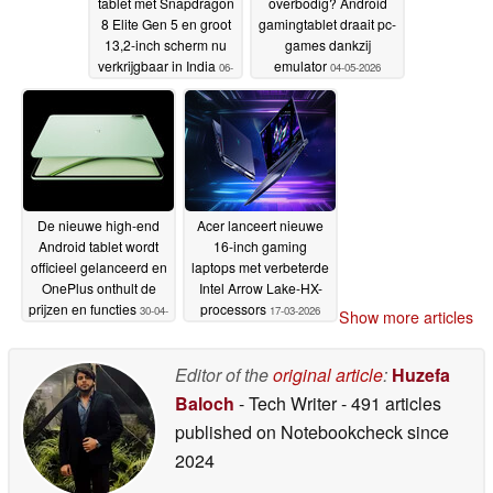
tablet met Snapdragon
overbodig? Android
8 Elite Gen 5 en groot
gamingtablet draait pc-
13,2-inch scherm nu
games dankzij
verkrijgbaar in India
emulator
06-
04-05-2026
05-2026
De nieuwe high-end
Acer lanceert nieuwe
Android tablet wordt
16-inch gaming
officieel gelanceerd en
laptops met verbeterde
OnePlus onthult de
Intel Arrow Lake-HX-
prijzen en functies
processors
30-04-
17-03-2026
Show more articles
2026
Editor of the
original article
:
Huzefa
Baloch
- Tech Writer
- 491 articles
published on Notebookcheck
since
2024