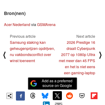
Bron(nen)
Acer Nederland
via
GSMArena
Previous article
Next article
Samsung staking kan
2026 Prestige 16
geheugenprijzen opdrijven,
draait Cyberpunk
⟨
⟩
nu vakbondsconflict over
2077 op 1080p Ultra
winst toeneemt
met meer dan 45 FPS
en het is niet eens
een gaming-laptop
Add as a preferred
source on Google