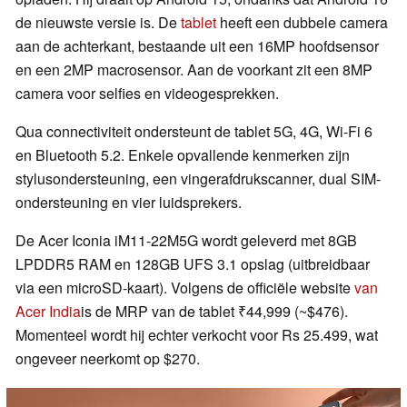
de nieuwste versie is. De
tablet
heeft een dubbele camera
aan de achterkant, bestaande uit een 16MP hoofdsensor
en een 2MP macrosensor. Aan de voorkant zit een 8MP
camera voor selfies en videogesprekken.
Qua connectiviteit ondersteunt de tablet 5G, 4G, Wi-Fi 6
en Bluetooth 5.2. Enkele opvallende kenmerken zijn
stylusondersteuning, een vingerafdrukscanner, dual SIM-
ondersteuning en vier luidsprekers.
De Acer Iconia iM11-22M5G wordt geleverd met 8GB
LPDDR5 RAM en 128GB UFS 3.1 opslag (uitbreidbaar
via een microSD-kaart). Volgens de officiële website
van
Acer India
is de MRP van de tablet ₹44,999 (~$476).
Momenteel wordt hij echter verkocht voor Rs 25.499, wat
ongeveer neerkomt op $270.