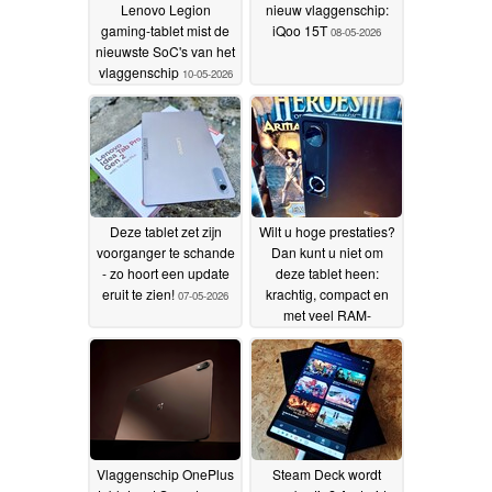
Lenovo Legion
nieuw vlaggenschip:
gaming-tablet mist de
iQoo 15T
08-05-2026
nieuwste SoC's van het
vlaggenschip
10-05-2026
Deze tablet zet zijn
Wilt u hoge prestaties?
voorganger te schande
Dan kunt u niet om
- zo hoort een update
deze tablet heen:
eruit te zien!
krachtig, compact en
07-05-2026
met veel RAM-
geheugen ondanks de
geheugencrisis
06-05-
2026
Vlaggenschip OnePlus
Steam Deck wordt