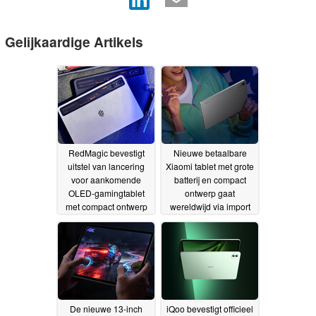
Gelijkaardige Artikels
RedMagic bevestigt
Nieuwe betaalbare
uitstel van lancering
Xiaomi tablet met grote
voor aankomende
batterij en compact
OLED-gamingtablet
ontwerp gaat
met compact ontwerp
wereldwijd via import
10-05-2026
10-05-2026
De nieuwe 13-inch
iQoo bevestigt officieel