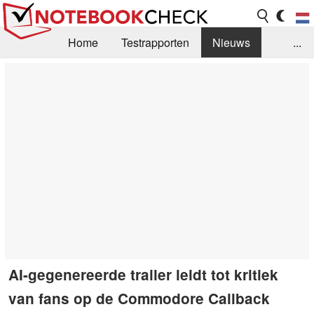
Home
Testrapporten
Nieuws
...
FAQ / Techniek
Bibliotheek
Aankoop Handleiding
Zoek
Contact
AI-gegenereerde trailer leidt tot kritiek
van fans op de Commodore Callback