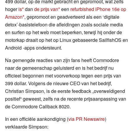
499 dollar, op de markt gebracht en gepromoot, wat zelfs
hoger
is
dan
de prijs van
een
refurbished iPhone 16e op
Amazon
, gepromoot en geadverteerd als een ‘digitale
detox’-basistelefoon die afleidingen zoals sociale media
en surfen op het web moet beperken, terwijl hij onder de
motorkap draait op het op Linux gebaseerde SailfishOS en
Android -apps ondersteunt.
Na gemengde reacties van zijn fans heeft Commodore
naar de gemeenschap geluisterd en is het bedrijf nu
officieel begonnen met voorverkoop tegen een prijs van
399 dollar. Volgens de nieuwe CEO van het bedrijf,
Christian Simpson, is de eerste feedback „overweldigend
positief“ geweest, zelfs na de recente prijsaanpassing van
de Commodore Callback 8020.
In een officiële aankondiging (
via PR Newswire
)
verklaarde Simpson: