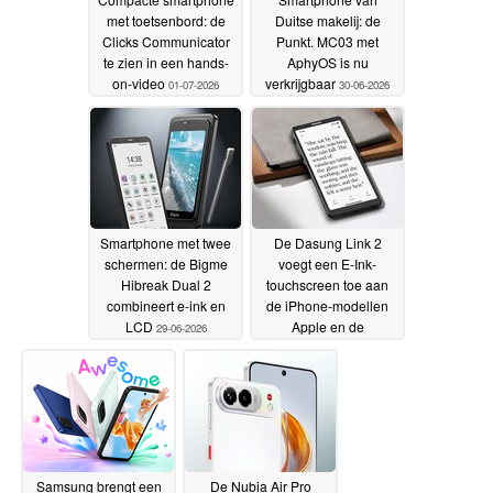
met toetsenbord: de
Duitse makelij: de
Clicks Communicator
Punkt. MC03 met
te zien in een hands-
AphyOS is nu
on-video
verkrijgbaar
01-07-2026
30-06-2026
Smartphone met twee
De Dasung Link 2
schermen: de Bigme
voegt een E-Ink-
Hibreak Dual 2
touchscreen toe aan
combineert e-ink en
de iPhone-modellen
LCD
Apple en de
29-06-2026
smartphones Android
26-06-2026
Samsung brengt een
De Nubia Air Pro