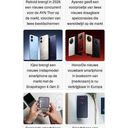
Retroid brengt in 2026
Ayaneo geeft een
een nieuwe concurrent
voorproefje van twee
voor de AYN Thor op
nieuwe draagbare
de markt, voorzien van
spelconsoles die
twee beeldschermen
wereldwijd op de markt
zullen komen
05-07-2026
04-07-2026
iQoo brengt een
HonorDe nieuwe
nieuwe instapmodel-
vouwbare smartphone
smartphone op de
in boekvorm van
markt met de
[merknaam] is nu
Snapdragon 4 Gen 2-
verkrijgbaar in Europa
chipset
03-07-2026
01-07-2026
Compacte smartphone
Smartphone van