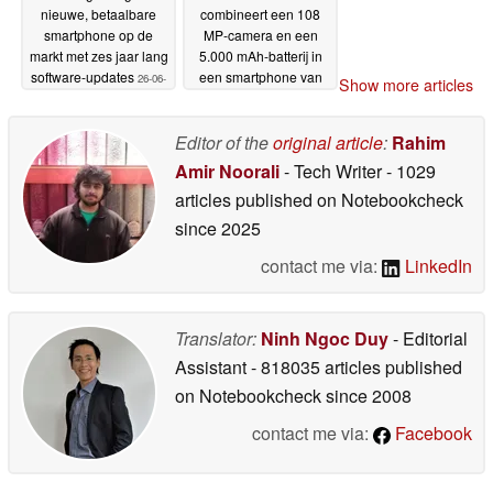
nieuwe, betaalbare
combineert een 108
smartphone op de
MP-camera en een
markt met zes jaar lang
5.000 mAh-batterij in
software-updates
een smartphone van
26-06-
Show more articles
5,99 mm dik
2026
26-06-2026
Editor of the
original article
:
Rahim
Amir Noorali
- Tech Writer
- 1029
articles published on Notebookcheck
since 2025
contact me via:
LinkedIn
Translator:
Ninh Ngoc Duy
- Editorial
Assistant
- 818035 articles published
on Notebookcheck
since 2008
contact me via:
Facebook