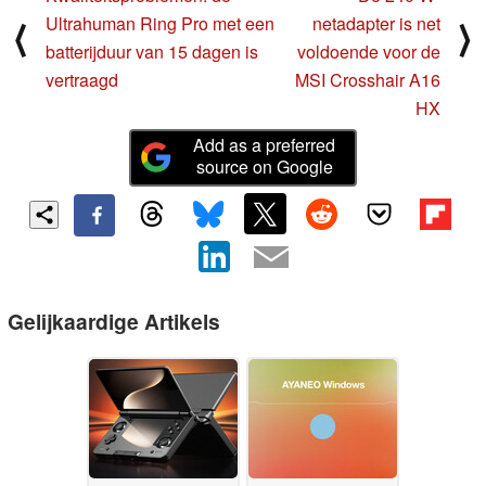
Ultrahuman Ring Pro met een
netadapter is net
⟨
⟩
batterijduur van 15 dagen is
voldoende voor de
vertraagd
MSI Crosshair A16
HX
Add as a preferred
source on Google
Gelijkaardige Artikels