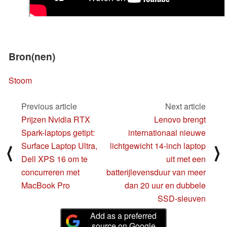
Bron(nen)
Stoom
Previous article
Next article
Prijzen Nvidia RTX
Lenovo brengt
Spark-laptops getipt:
internationaal nieuwe
Surface Laptop Ultra,
lichtgewicht 14-inch laptop
⟨
⟩
Dell XPS 16 om te
uit met een
concurreren met
batterijlevensduur van meer
MacBook Pro
dan 20 uur en dubbele
SSD-sleuven
Add as a preferred
source on Google