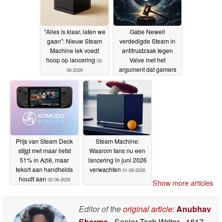
"Alles is klaar, laten we
Gabe Newell
gaan": Nieuw Steam
verdedigde Steam in
Machine lek voedt
antitrustzaak tegen
hoop op lancering
Valve met het
02-
argument dat gamers
06-2026
keuzes hebben
02-06-
2026
Prijs van Steam Deck
Steam Machine:
stijgt met maar liefst
Waarom fans nu een
51% in Azië, maar
lancering in juni 2026
tekort aan handhelds
verwachten
01-06-2026
houdt aan
02-06-2026
Show more articles
Editor of the
original article
:
Anubhav
Sharma
- Senior Tech Writer
- 1817