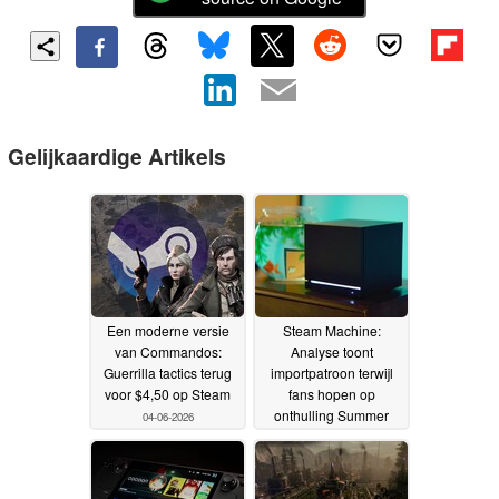
Gelijkaardige Artikels
Een moderne versie
Steam Machine:
van Commandos:
Analyse toont
Guerrilla tactics terug
importpatroon terwijl
voor $4,50 op Steam
fans hopen op
onthulling Summer
04-06-2026
Game Fest 2026
04-06-
2026