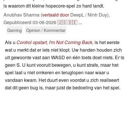
is waarom dit kleine hopecore-spel zo hard landt.
Anubhav Sharma (
vertaald door
DeepL / Ninh Duy),
Gepubliceerd
03-06-2026
🇺🇸
🇩🇪
...
Gaming
Opinion / Kommentar
Als u
Control opstart, I'm Not Coming Back,
is het eerste
wat u merkt dat er iets niet klopt. Uw handen houden zich
uit gewoonte vast aan WASD en één toets doet niets. Er is
geen S. U kunt vooruit bewegen, u kunt strafe, maar het
spel laat u niet omkeren en teruglopen naar waar u
vandaan kwam. Het duurt even voordat u zich realiseert
dat dit geen bug is, maar juist de bedoeling van het spel.