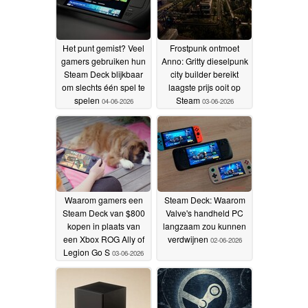
Het punt gemist? Veel
Frostpunk ontmoet
gamers gebruiken hun
Anno: Gritty dieselpunk
Steam Deck blijkbaar
city builder bereikt
om slechts één spel te
laagste prijs ooit op
spelen
Steam
04-06-2026
03-06-2026
Waarom gamers een
Steam Deck: Waarom
Steam Deck van $800
Valve's handheld PC
kopen in plaats van
langzaam zou kunnen
een Xbox ROG Ally of
verdwijnen
02-06-2026
Legion Go S
03-06-2026