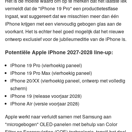
Het is de moeite waard om op te merken dat het laatste lek
vermeldt dat de "iPhone 19 Pro" een productietestfase
ingaat, wat suggereert dat we misschien meer dan één
iPhone krijgen met een viervoudig gebogen glas aan de
voorkant. Het is echter heel goed mogelijk dat het nieuwe
ontwerp exclusief voor de jubileumeditie van de iPhone is.
Potentiële Apple iPhone 2027-2028 line-up:
iPhone 19 Pro (vierhoekig paneel)
iPhone 19 Pro Max (vierhoekig paneel)
iPhone 20/XX (vierhoekig paneel, ontwerp met volledig
scherm)
iPhone 19 (release voorjaar 2028)
iPhone Air (versie voorjaar 2028)
Apple werkt naar verluidt samen met Samsung aan
"microgebogen" OLED-panelen met behulp van Color
Filter on Encapsulation (COE)-technologie, terwijl het doel