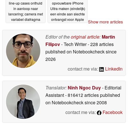
line-up cases onthuld
opvouwbare iPhone
in aanloop naar
Ultra maken (eindelijk)
lancering; camera met
een einde aan slechte
variabel diafragma
ontvangst voor Apple
Show more articles
zorgt voor dikker
gebruikers, volgens
ontwerp
nieuw lek
23-05-2026
22-05-2026
Editor of the
original article
:
Martin
Filipov
- Tech Writer
- 228 articles
published on Notebookcheck
since
2026
contact me via:
LinkedIn
Translator:
Ninh Ngoc Duy
- Editorial
Assistant
- 816412 articles published
on Notebookcheck
since 2008
contact me via:
Facebook