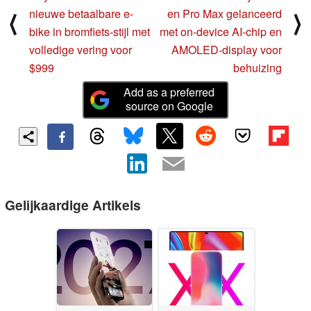
nieuwe betaalbare e-
en Pro Max gelanceerd
⟨
⟩
bike in bromfiets-stijl met
met on-device AI-chip en
volledige vering voor
AMOLED-display voor
$999
behuizing
Add as a preferred
source on Google
Gelijkaardige Artikels