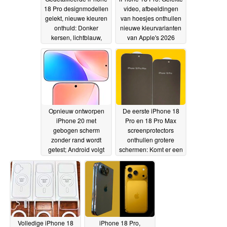
18 Pro designmodellen
video, afbeeldingen
gelekt, nieuwe kleuren
van hoesjes onthullen
onthuld: Donker
nieuwe kleurvarianten
kersen, lichtblauw,
van Apple's 2026
zwart en zilver
vlaggenschepen
29-05-2026
25-05-
2026
Opnieuw ontworpen
De eerste iPhone 18
iPhone 20 met
Pro en 18 Pro Max
gebogen scherm
screenprotectors
zonder rand wordt
onthullen grotere
getest; Android volgt
schermen: Komt er een
op Apple's
7-inch iPhone?
23-05-
ontwerpwijziging
23-05-
2026
2026
Volledige iPhone 18
iPhone 18 Pro,