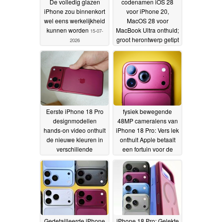
De volledig glazen
codenamen iOS 28
iPhone zou binnenkort
voor iPhone 20,
wel eens werkelijkheid
MacOS 28 voor
kunnen worden
MacBook Ultra onthuld;
15-07-
groot herontwerp getipt
2026
01-06-2026
Eerste iPhone 18 Pro
fysiek bewegende
designmodellen
48MP cameralens van
hands-on video onthult
iPhone 18 Pro: Vers lek
de nieuwe kleuren in
onthult Apple betaalt
verschillende
een fortuin voor de
belichtingen
upgrade
31-05-2026
29-05-2026
Gedetailleerde iPhone
iPhone 18 Pro: Gelekte