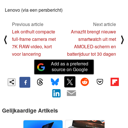
Lenovo (via een persbericht)
Previous article
Next article
Lek onthult compacte
Amazfit brengt nieuwe
⟨
⟩
full-frame camera met
smartwatch uit met
7K RAW-video, kort
AMOLED-scherm en
voor lancering
batterijduur tot 30 dagen
Add as a preferred
source on Google
Gelijkaardige Artikels