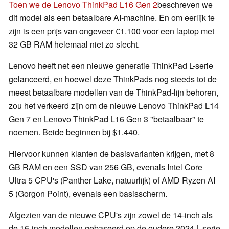
Toen we de Lenovo ThinkPad L16 Gen 2
beschreven we
dit model als een betaalbare AI-machine. En om eerlijk te
zijn is een prijs van ongeveer €1.100 voor een laptop met
32 GB RAM helemaal niet zo slecht.
Lenovo heeft net een nieuwe generatie ThinkPad L-serie
gelanceerd, en hoewel deze ThinkPads nog steeds tot de
meest betaalbare modellen van de ThinkPad-lijn behoren,
zou het verkeerd zijn om de nieuwe Lenovo ThinkPad L14
Gen 7 en Lenovo ThinkPad L16 Gen 3 "betaalbaar" te
noemen. Beide beginnen bij $1.440.
Hiervoor kunnen klanten de basisvarianten krijgen, met 8
GB RAM en een SSD van 256 GB, evenals Intel Core
Ultra 5 CPU's (Panther Lake, natuurlijk) of AMD Ryzen AI
5 (Gorgon Point), evenals een basisscherm.
Afgezien van de nieuwe CPU's zijn zowel de 14-inch als
de 16-inch modellen gebaseerd op de oudere 2024 L-serie