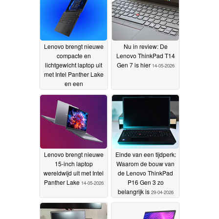
Lenovo brengt nieuwe
Nu in review: De
compacte en
Lenovo ThinkPad T14
lichtgewicht laptop uit
Gen 7 is hier
14-05-2026
met Intel Panther Lake
en een
batterijlevensduur tot
30 uur
28-05-2026
Lenovo brengt nieuwe
Einde van een tijdperk:
15-inch laptop
Waarom de bouw van
wereldwijd uit met Intel
de Lenovo ThinkPad
Panther Lake
P16 Gen 3 zo
14-05-2026
belangrijk is
29-04-2026