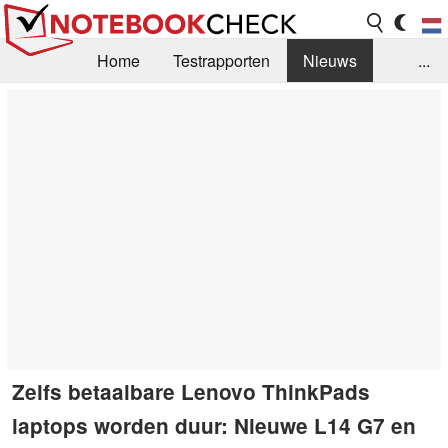
Home
Testrapporten
Nieuws
...
FAQ / Techniek
Bibliotheek
Aankoop Handleiding
Zoek
Contact
Zelfs betaalbare Lenovo ThinkPads
laptops worden duur: Nieuwe L14 G7 en