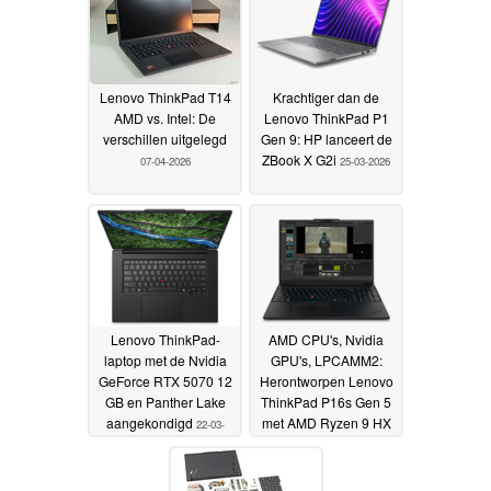
Lenovo ThinkPad T14
Krachtiger dan de
AMD vs. Intel: De
Lenovo ThinkPad P1
verschillen uitgelegd
Gen 9: HP lanceert de
ZBook X G2i
07-04-2026
25-03-2026
Lenovo ThinkPad-
AMD CPU's, Nvidia
laptop met de Nvidia
GPU's, LPCAMM2:
GeForce RTX 5070 12
Herontworpen Lenovo
GB en Panther Lake
ThinkPad P16s Gen 5
aangekondigd
met AMD Ryzen 9 HX
22-03-
400 aangekondigd
2026
17-
03-2026