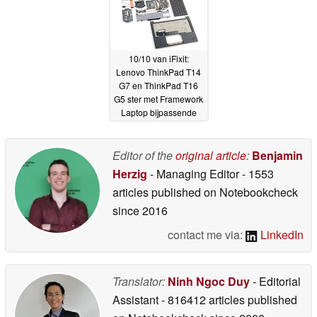
10/10 van iFixit:
Lenovo ThinkPad T14
G7 en ThinkPad T16
G5 ster met Framework
Laptop bijpassende
repareerbaarheid
11-03-
2026
Editor of the
original article
:
Benjamin
Herzig
- Managing Editor
- 1553
articles published on Notebookcheck
since 2016
contact me via:
LinkedIn
Translator:
Ninh Ngoc Duy
- Editorial
Assistant
- 816412 articles published