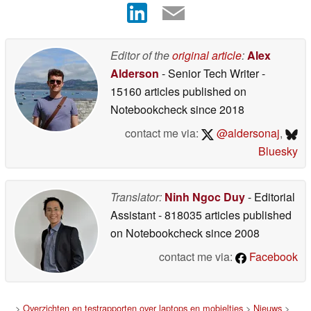
Editor of the
original article
:
Alex
Alderson
- Senior Tech Writer
-
15160 articles published on
Notebookcheck
since 2018
contact me via:
@aldersonaj
,
Bluesky
Translator:
Ninh Ngoc Duy
- Editorial
Assistant
- 818035 articles published
on Notebookcheck
since 2008
contact me via:
Facebook
>
Overzichten en testrapporten over laptops en mobieltjes
>
Nieuws
>