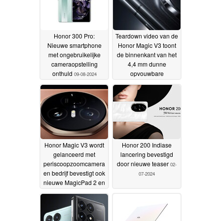
Honor 300 Pro:
Teardown video van de
Nieuwe smartphone
Honor Magic V3 toont
met ongebruikelijke
de binnenkant van het
cameraopstelling
4,4 mm dunne
onthuld
opvouwbare
09-08-2024
vlaggenschip
20-07-2024
Honor Magic V3 wordt
Honor 200 Indiase
gelanceerd met
lancering bevestigd
periscoopzoomcamera
door nieuwe teaser
02-
en bedrijf bevestigt ook
07-2024
nieuwe MagicPad 2 en
MagicBook Art 14
details
04-07-2024