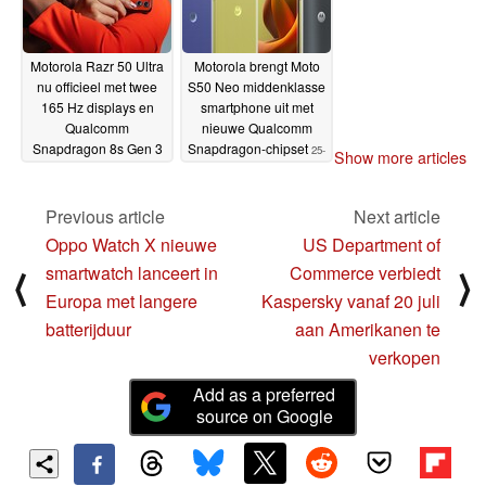
Motorola Razr 50 Ultra
Motorola brengt Moto
nu officieel met twee
S50 Neo middenklasse
165 Hz displays en
smartphone uit met
Qualcomm
nieuwe Qualcomm
Snapdragon 8s Gen 3
Snapdragon-chipset
25-
Show more articles
chipset
25-06-2024
06-2024
Previous article
Next article
Oppo Watch X nieuwe
US Department of
smartwatch lanceert in
Commerce verbiedt
⟨
⟩
Europa met langere
Kaspersky vanaf 20 juli
batterijduur
aan Amerikanen te
verkopen
Add as a preferred
source on Google