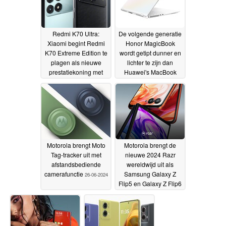
Redmi K70 Ultra:
De volgende generatie
Xiaomi begint Redmi
Honor MagicBook
K70 Extreme Edition te
wordt getipt dunner en
plagen als nieuwe
lichter te zijn dan
prestatiekoning met
Huawei's MacBook
Redmi Note 13 Pro
uitdager
27-06-2024
Plus 5G-gelijkende
functie
29-06-2024
Motorola brengt Moto
Motorola brengt de
Tag-tracker uit met
nieuwe 2024 Razr
afstandsbediende
wereldwijd uit als
camerafunctie
Samsung Galaxy Z
26-06-2024
Flip5 en Galaxy Z Flip6
rivalen
26-06-2024