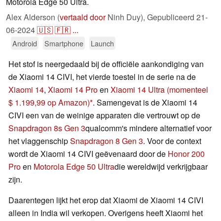
Motorola Edge 50 Ultra.
Alex Alderson (
vertaald door
Ninh Duy),
Gepubliceerd
21-
06-2024
🇺🇸
🇫🇷
...
Android
Smartphone
Launch
Het stof is neergedaald bij de officiële aankondiging van
de Xiaomi 14 CIVI, het vierde toestel in de serie na de
Xiaomi 14
,
Xiaomi 14 Pro
en
Xiaomi 14 Ultra
(momenteel
$ 1.199,99 op Amazon)
. Samengevat is de Xiaomi 14
CIVI een van de weinige apparaten die vertrouwt op de
Snapdragon 8s Gen 3
qualcomm's mindere alternatief voor
het vlaggenschip
Snapdragon 8 Gen 3
. Voor de context
wordt de Xiaomi 14 CIVI geëvenaard door de
Honor 200
Pro
en
Motorola Edge 50 Ultra
die wereldwijd verkrijgbaar
zijn.
Daarentegen lijkt het erop dat Xiaomi de Xiaomi 14 CIVI
alleen in India wil verkopen. Overigens heeft Xiaomi het