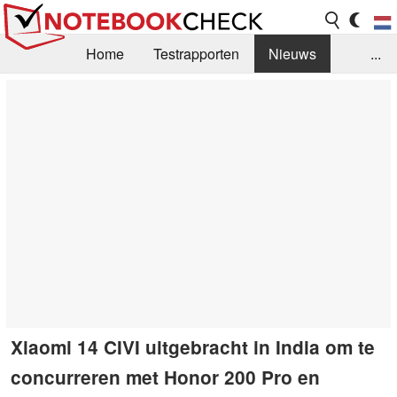
Home
Testrapporten
Nieuws
...
FAQ / Techniek
Bibliotheek
Aankoop Handleiding
Zoek
Contact
Xiaomi 14 CIVI uitgebracht in India om te
concurreren met Honor 200 Pro en