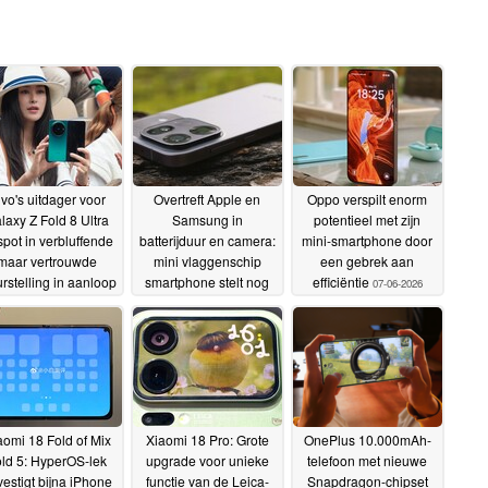
ivo's uitdager voor
Overtreft Apple en
Oppo verspilt enorm
laxy Z Fold 8 Ultra
Samsung in
potentieel met zijn
pot in verbluffende
batterijduur en camera:
mini-smartphone door
maar vertrouwde
mini vlaggenschip
een gebrek aan
urstelling in aanloop
smartphone stelt nog
efficiëntie
07-06-2026
aar lancering
steeds teleur in review
10-06-
2026
07-06-2026
aomi 18 Fold of Mix
Xiaomi 18 Pro: Grote
OnePlus 10.000mAh-
ld 5: HyperOS-lek
upgrade voor unieke
telefoon met nieuwe
estigt bijna iPhone
functie van de Leica-
Snapdragon-chipset