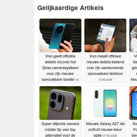
Gelijkaardige Artikels
Vivo geeft officiële
Vivo maakt officieel
V
details vrij over het
nieuwe details bekend
Ga
Zeiss-camerasysteem
over zijn aankomende
ges
voor zijn nieuwe
opvouwbare telefoon
opvouwbare toestel
kle
16-
13-06-2026
n
06-2026
Super stijlvolle camera
Nieuwe Galaxy A27 lek
Xi
insider tip: een top
onthult nieuwe kleur
Fo
alternatief voor de
optie
bev
07-06-2026