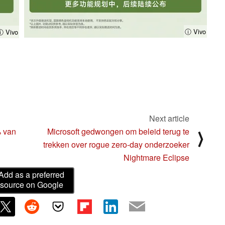
ⓘ Vivo
ⓘ Vivo
Next article
% van
Microsoft gedwongen om beleid terug te
⟩
trekken over rogue zero-day onderzoeker
Nightmare Eclipse
Add as a preferred
source on Google