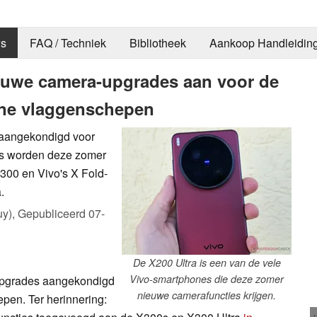
s
FAQ / Techniek
Bibliotheek
Aankoop Handleidin
ieuwe camera-upgrades aan voor de
rne vlaggenschepen
 aangekondigd voor
es worden deze zomer
X300 en Vivo's X Fold-
.
uy),
Gepubliceerd
07-
De X200 Ultra is een van de vele
Vivo-smartphones die deze zomer
upgrades aangekondigd
nieuwe camerafuncties krijgen.
epen. Ter herinnering: