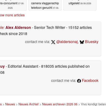
tra-concurrent
camera vlaggenschip
uitgelekt
07-06-
06-06-2026
telefoon gerucht
2026
07-06-
2026
ow more articles
cle
:
Alex Alderson
- Senior Tech Writer
- 15152 articles
check
since 2018
contact me via:
@aldersonaj
,
Bluesky
Duy
- Editorial Assistant
- 818035 articles published on
008
contact me via:
Facebook
es
>
Nieuws
>
Nieuws Archief
>
Nieuws archieven 2026 06
> Vivo kondigt belan