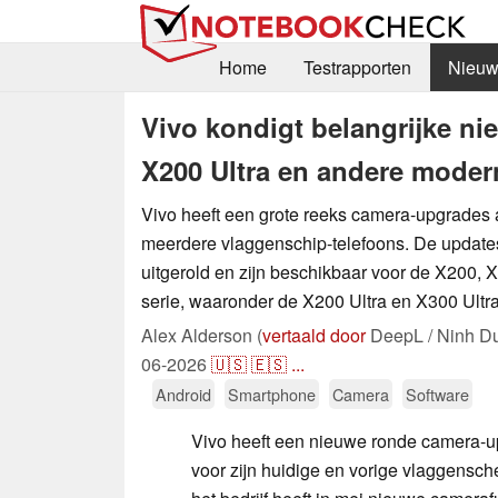
Home
Testrapporten
Nieuw
Vivo kondigt belangrijke n
X200 Ultra en andere mode
Vivo heeft een grote reeks camera-upgrades
meerdere vlaggenschip-telefoons. De updat
uitgerold en zijn beschikbaar voor de X200, 
serie, waaronder de X200 Ultra en X300 Ultra
Alex Alderson (
vertaald door
DeepL / Ninh D
06-2026
🇺🇸
🇪🇸
...
Android
Smartphone
Camera
Software
Vivo heeft een nieuwe ronde camera-
voor zijn huidige en vorige vlaggensch