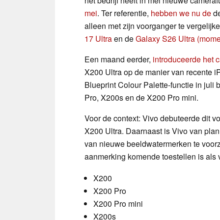
het bedrijf heeft in mei nieuwe camer
mei
. Ter referentie,
hebben we nu de
de
alleen met zijn voorganger te vergelijk
17 Ultra
en de
Galaxy S26 Ultra
(mome
Een maand eerder,
introduceerde het c
X200 Ultra op de manier van recente iP
Blueprint Colour Palette-functie in jul
Pro, X200s en de X200 Pro mini.
Voor de context: Vivo debuteerde dit vo
X200 Ultra. Daarnaast is Vivo van pla
van nieuwe beeldwatermerken te voorzie
aanmerking komende toestellen is als v
X200
X200 Pro
X200 Pro mini
X200s