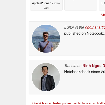
Apple iPhone 17
Ul
07-06-
2026
Sh
Editor of the
original arti
published on Notebook
Translator:
Ninh Ngoc 
Notebookcheck
since 2
>
Overzichten en testrapporten over laptops en mobieltj