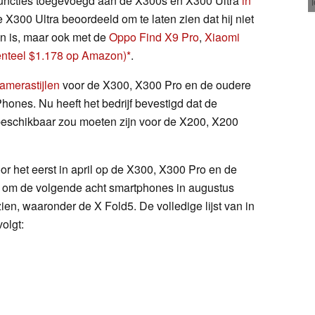
afuncties toegevoegd aan de X300s en X300 Ultra
in
 X300 Ultra beoordeeld om te laten zien dat hij niet
en is, maar ook met de
Oppo Find X9 Pro
,
Xiaomi
nteel $1.178 op Amazon)
.
amerastijlen
voor de X300, X300 Pro en de oudere
hones. Nu heeft het bedrijf bevestigd dat de
i beschikbaar zou moeten zijn voor de X200, X200
or het eerst in april op de X300, X300 Pro en de
n om de volgende acht smartphones in augustus
n, waaronder de X Fold5. De volledige lijst van in
olgt: