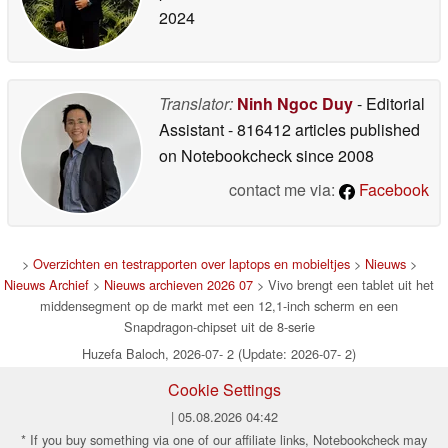
2024
Translator:
Ninh Ngoc Duy
- Editorial
Assistant
- 816412 articles published
on Notebookcheck
since 2008
contact me via:
Facebook
>
Overzichten en testrapporten over laptops en mobieltjes
>
Nieuws
>
Nieuws Archief
>
Nieuws archieven 2026 07
> Vivo brengt een tablet uit het
middensegment op de markt met een 12,1-inch scherm en een
Snapdragon-chipset uit de 8-serie
Huzefa Baloch, 2026-07- 2 (Update: 2026-07- 2)
Cookie Settings
| 05.08.2026 04:42
* If you buy something via one of our affiliate links, Notebookcheck may