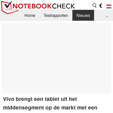
Home
Testrapporten
Nieuws
...
FAQ / Techniek
Bibliotheek
Aankoop Handleiding
Zoek
Contact
Vivo brengt een tablet uit het
middensegment op de markt met een