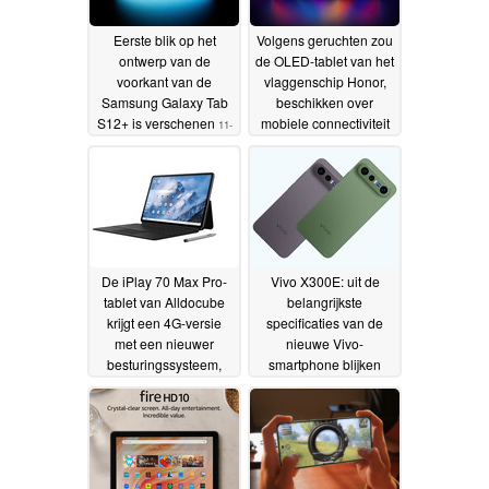
Eerste blik op het
Volgens geruchten zou
ontwerp van de
de OLED-tablet van het
voorkant van de
vlaggenschip Honor,
Samsung Galaxy Tab
beschikken over
S12+ is verschenen
mobiele connectiviteit
11-
07-2026
09-07-2026
De iPlay 70 Max Pro-
Vivo X300E: uit de
tablet van Alldocube
belangrijkste
krijgt een 4G-versie
specificaties van de
met een nieuwer
nieuwe Vivo-
besturingssysteem,
smartphone blijken
maar die langzamer
Zeiss-camera’s, een
oplaadt
batterij van 7.000 mAh
06-07-2026
en nog veel meer
05-07-
2026