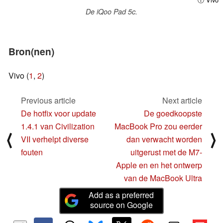
De iQoo Pad 5c.
Bron(nen)
Vivo (
1
,
2
)
Previous article
Next article
De hotfix voor update
De goedkoopste
1.4.1 van Civilization
MacBook Pro zou eerder
⟨
⟩
VII verhelpt diverse
dan verwacht worden
fouten
uitgerust met de M7-
Apple en en het ontwerp
van de MacBook Ultra
Add as a preferred
source on Google