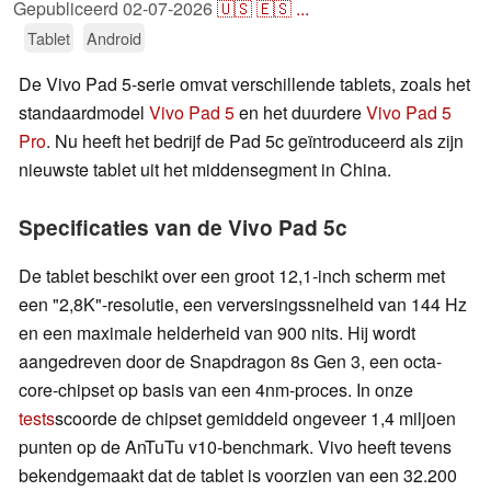
Gepubliceerd
02-07-2026
🇺🇸
🇪🇸
...
Tablet
Android
De Vivo Pad 5-serie omvat verschillende tablets, zoals het
standaardmodel
Vivo Pad 5
en het duurdere
Vivo Pad 5
Pro
. Nu heeft het bedrijf de Pad 5c geïntroduceerd als zijn
nieuwste tablet uit het middensegment in China.
Specificaties van de Vivo Pad 5c
De tablet beschikt over een groot 12,1-inch scherm met
een "2,8K"-resolutie, een verversingssnelheid van 144 Hz
en een maximale helderheid van 900 nits. Hij wordt
aangedreven door de Snapdragon 8s Gen 3, een octa-
core-chipset op basis van een 4nm-proces. In onze
tests
scoorde de chipset gemiddeld ongeveer 1,4 miljoen
punten op de AnTuTu v10-benchmark. Vivo heeft tevens
bekendgemaakt dat de tablet is voorzien van een 32.200