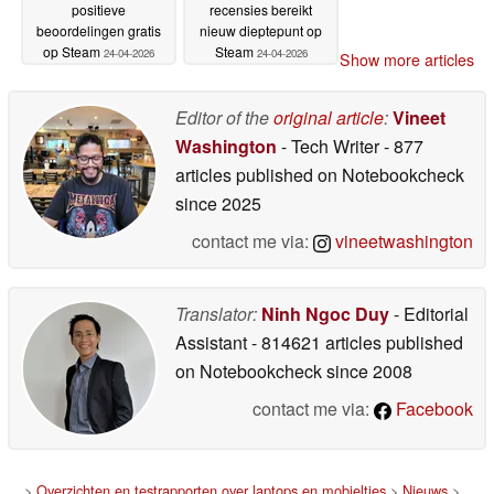
positieve
recensies bereikt
beoordelingen gratis
nieuw dieptepunt op
op Steam
Steam
24-04-2026
24-04-2026
Show more articles
Editor of the
original article
:
Vineet
Washington
- Tech Writer
- 877
articles published on Notebookcheck
since 2025
contact me via:
vineetwashington
Translator:
Ninh Ngoc Duy
- Editorial
Assistant
- 814621 articles published
on Notebookcheck
since 2008
contact me via:
Facebook
>
Overzichten en testrapporten over laptops en mobieltjes
>
Nieuws
>