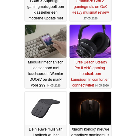
G305 X Superlight-
draadloze Gen 2
gamingmuis geeft een
gamingmuis en QcK
klassieker een
Heavy muismat review
moderne update met
27-05-2026
een 44K-sensor
12-06-
2026
Modulair mechanisch
Turtle Beach Stealth
toetsenbord met
Pro II ANC gaming-
touchscreen: Womier
headset: een
DUO87 op de markt
kampioen in comfort en
voor $99
connectiviteit
14-05-2026
14-05-2026
De nieuwe muis van
Xiaomi kondigt nieuwe
Logitech wil het
draadloze gamingmuis