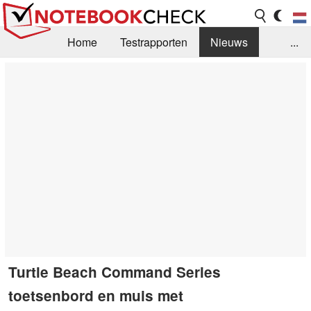
Home
Testrapporten
Nieuws
...
FAQ / Techniek
Bibliotheek
Aankoop Handleiding
Zoek
Contact
Turtle Beach Command Series
toetsenbord en muis met