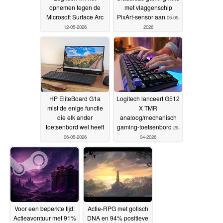
opnemen tegen de
met vlaggenschip
Microsoft Surface Arc
PixArt-sensor aan
06-05-
12-05-2026
2026
HP EliteBoard G1a
Logitech lanceert G512
mist de enige functie
X TMR
die elk ander
analoog/mechanisch
toetsenbord wel heeft
gaming-toetsenbord
29-
06-05-2026
04-2026
Voor een beperkte tijd:
Actie-RPG met gotisch
Actieavontuur met 91%
DNA en 94% positieve