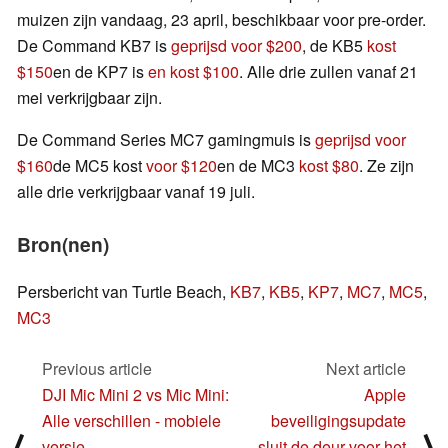
muizen zijn vandaag, 23 april, beschikbaar voor pre-order.
De Command KB7 is
geprijsd voor $200
, de KB5
kost
$150
en de KP7 is
en kost $100
. Alle drie zullen vanaf 21
mei verkrijgbaar zijn.
De Command Series MC7 gamingmuis is
geprijsd voor
$160
de MC5 kost
voor $120
en de MC3
kost $80
. Ze zijn
alle drie verkrijgbaar vanaf 19 juli.
Bron(nen)
Persbericht van Turtle Beach,
KB7
,
KB5
,
KP7
,
MC7
,
MC5
,
MC3
Previous article
Next article
DJI Mic Mini 2 vs Mic Mini:
Apple
Alle verschillen - mobiele
beveiligingsupdate
⟨
⟩
versie,
sluit de deur voor het