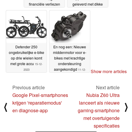
financiële verliezen
geleverd met dikke
vrijwel zeker
banden en navigatie
17-12-2023
16-12-2023
Defender 250
En nog een: Nieuwe
ongebruikelijke e-bike
middenmotor voor e-
op drie wielen komt
bikes met krachtige
met grote accu
ondersteuning
15-12-
aangekondigd
2023
11-12-
Show more articles
2023
Previous article
Next article
Google Pixel-smartphones
Nubia Z60 Ultra
krijgen 'reparatiemodus'
lanceert als nieuwe
⟨
⟩
en diagnose-app
gaming-smartphone
met overtuigende
specificaties