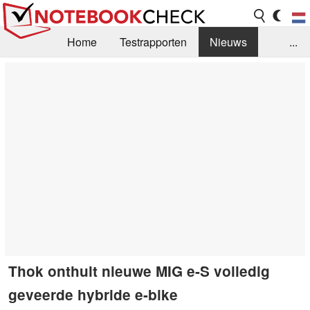
Home
Testrapporten
Nieuws
...
FAQ / Techniek
Bibliotheek
Aankoop Handleiding
Zoek
Contact
Thok onthult nieuwe MIG e-S volledig
geveerde hybride e-bike