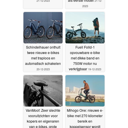
als eerste model
21-12-2023
21-12-
2023
Schindelhauer onthult
Fuell Folld-1
twee nieuwe e-bikes
opvouwbare e-bike
met traploos en
met dikke band en
automatisch schakelen
750W motor nu
verkrijgbaar
20-12-2023
19-12-2023
VanMoof: Zeer slechte
Mihogo One: nieuwe e-
vooruitzichten voor
bike met 270 kilometer
kopers en eigenaren
bereik en
van e-bikes, grote
koppelsensor wordt