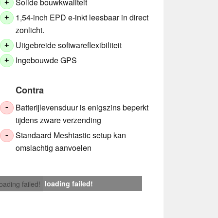
Solide bouwkwaliteit
+
1,54-inch EPD e-inkt leesbaar in direct
+
zonlicht.
Uitgebreide softwareflexibiliteit
+
Ingebouwde GPS
+
Contra
Batterijlevensduur is enigszins beperkt
-
tijdens zware verzending
Standaard Meshtastic setup kan
-
omslachtig aanvoelen
loading failed!
loading failed!