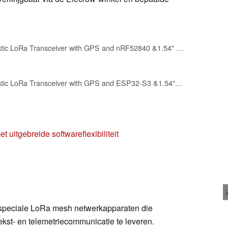
ELECROW Meshtastic LoRa Transceiver with GPS and nRF52840 &1.54" EPD Screen
ELECROW Meshtastic LoRa Transceiver with GPS and ESP32-S3 &1.54" EPD Screen
 uitgebreide softwareflexibiliteit
speciale LoRa mesh netwerkapparaten die
kst- en telemetriecommunicatie te leveren.