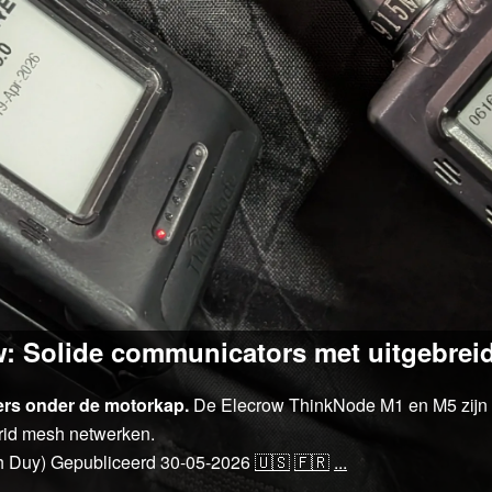
Solide communicators met uitgebreide 
ers onder de motorkap.
De Elecrow ThinkNode M1 en M5 zijn 
grid mesh netwerken.
h Duy)
Gepubliceerd
30-05-2026
🇺🇸
🇫🇷
...