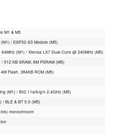
de M1 & M5
 (M1) / ESP32-S3 Module (M5)
 64MHz (M1) / Xtensa LX7 Dual-Core @ 240MHz (M5)
 / 512 KB SRAM, 8M PSRAM (M5)
/ 4M Flash, 384KB ROM (M5)
ng (M1) / 802.11a/b/g/n 2,4GHz (M5)
) / BLE & BT 5.0 (M5)
E-Ink) monochroom
-ion