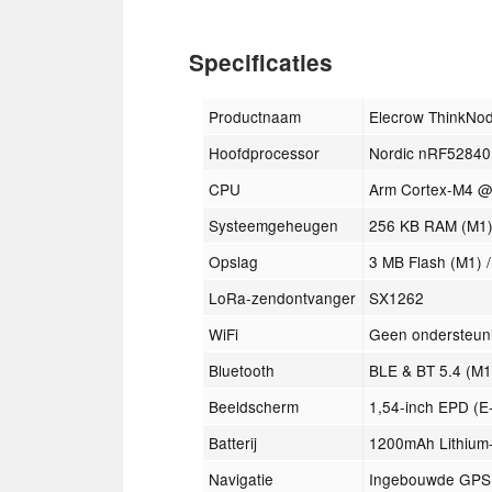
Specificaties
Productnaam
Elecrow ThinkNo
Hoofdprocessor
Nordic nRF52840
CPU
Arm Cortex-M4 @
Systeemgeheugen
256 KB RAM (M1)
Opslag
3 MB Flash (M1) 
LoRa-zendontvanger
SX1262
WiFi
Geen ondersteuni
Bluetooth
BLE & BT 5.4 (M1
Beeldscherm
1,54-inch EPD (
Batterij
1200mAh Lithium
Navigatie
Ingebouwde GPS