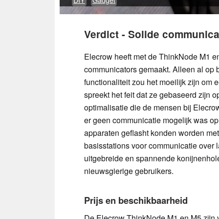
Verdict - Solide communicat
Elecrow heeft met de ThinkNode M1 en
communicators gemaakt. Alleen al op bas
functionaliteit zou het moeilijk zijn o
spreekt het feit dat ze gebaseerd zijn
optimalisatie die de mensen bij Elec
er geen communicatie mogelijk was op he
apparaten geflasht konden worden m
basisstations voor communicatie over 
uitgebreide en spannende konijnenhole
nieuwsgierige gebruikers.
Prijs en beschikbaarheid
De Elecrow ThinkNode M1 en M5 zijn v