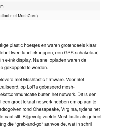
mm
atibel met MeshCore)
ilige plastic hoesjes en waren grotendeels klaar
llebei twee functieknoppen, een GPS-schakelaar,
in e-ink display. Na snel opladen waren de
e gekoppeld te worden.
leverd met Meshtastic-firmware. Voor niet-
traliseerd, op LoRa gebaseerd mesh-
tekstcommunicatie buiten het netwerk. Dit is een
al een groot lokaal netwerk hebben om op aan te
radiogolven rond Chesapeake, Virginia, tijdens het
lemaal stil. Bijgevolg voelde Meshtastic als geheel
ng die "grab-and-go" aanvoelde, wat in schril