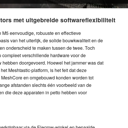
ors met uitgebreide softwareflexibiliteit
 M5 eenvoudige, robuuste en effectieve
is van het uiterlijk, de solide bouwkwaliteit en de
m een onderscheid te maken tussen de twee. Toch
 op compleet verschillende hardware voor de
row hebben doorgevoerd. Hoewel het jammer was dat
t Meshtastic-platform, is het feit dat deze
et MeshCore en omgebouwd konden worden tot
lange afstanden slechts één voorbeeld van de
n die deze apparaten in petto hebben voor
erkrijgbaar via de Elecrow-winkel en bepaalde