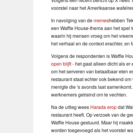
Volgens een recent bericht op X heeft
voorstel naar het Amerikaanse wafelres
In navolging van de
memes
hebben Te
een Waffle House-thema aan het spel t
waarin hij mensen vroeg om het vreemd
het verhaal en de context erachter, en 
Volgens de respondenten is Waffle Hou
open blijft
- het gaat alleen dicht als er
om het serveren van betaalbaar eten en 
restaurant staat echter ook bekend om 
menigte die 's avonds laat samenkomt
werknemers getraind om te vechten.
Na de uitleg wees
Harada erop
dat Waf
restaurant heeft. Op verzoek van de ge
Waffle House gestuurd. Maar hij maakte 
worden toegevoegd als het voorstel wo