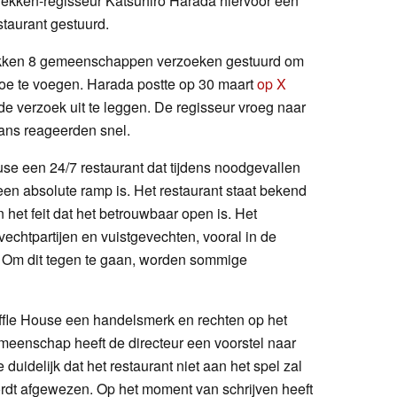
 Tekken-regisseur Katsuhiro Harada hiervoor een
taurant gestuurd.
kken 8 gemeenschappen verzoeken gestuurd om
oe te voegen. Harada postte op 30 maart
op X
e verzoek uit te leggen. De regisseur vroeg naar
fans reageerden snel.
se een 24/7 restaurant dat tijdens noodgevallen
 een absolute ramp is. Het restaurant staat bekend
het feit dat het betrouwbaar open is. Het
vechtpartijen en vuistgevechten, vooral in de
. Om dit tegen te gaan, worden sommige
fle House een handelsmerk en rechten op het
meenschap heeft de directeur een voorstel naar
duidelijk dat het restaurant niet aan het spel zal
rdt afgewezen. Op het moment van schrijven heeft