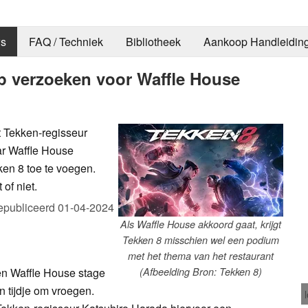
s
FAQ / Techniek
Bibliotheek
Aankoop Handleidin
op verzoeken voor Waffle House
 Tekken-regisseur
ar Waffle House
en 8 toe te voegen.
 of niet.
epubliceerd
01-04-2024
Als Waffle House akkoord gaat, krijgt
Tekken 8 misschien wel een podium
met het thema van het restaurant
een Waffle House stage
(Afbeelding Bron: Tekken 8)
n tijdje om vroegen.