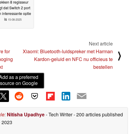
ekken 8 regisseur
gt dat Switch 2 port
 interessante optie
is
15-08-2025
Next article
e for
Xiaomi: Bluetooth-luidspreker met Harman
⟩
hoging
Kardon-geluid en NFC nu officieus te
kt
bestellen
Add as a preferred
source on Google
cle
:
Nitisha Upadhye
- Tech Writer
- 200 articles published
 2023