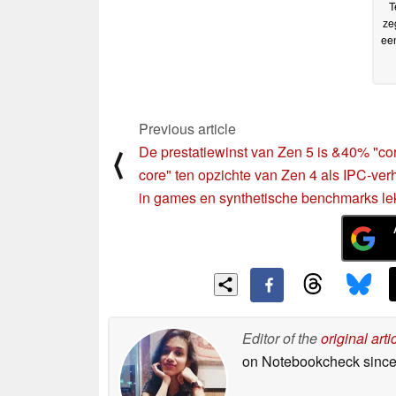
T
ze
een
Previous article
De prestatiewinst van Zen 5 is &40% "cor
⟨
core" ten opzichte van Zen 4 als IPC-ver
in games en synthetische benchmarks le
Editor of the
original arti
on Notebookcheck
since