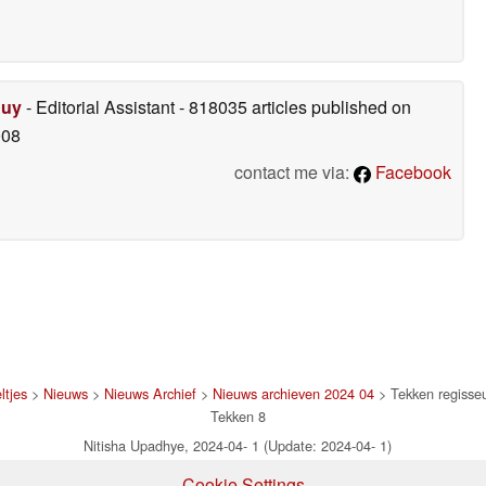
Duy
- Editorial Assistant
- 818035 articles published on
008
contact me via:
Facebook
ltjes
>
Nieuws
>
Nieuws Archief
>
Nieuws archieven 2024 04
> Tekken regisseu
Tekken 8
Nitisha Upadhye, 2024-04- 1 (Update: 2024-04- 1)
Cookie Settings