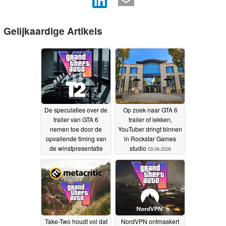
Gelijkaardige Artikels
De speculaties over de
Op zoek naar GTA 6
trailer van GTA 6
trailer of lekken,
nemen toe door de
YouTuber dringt binnen
opvallende timing van
in Rockstar Games
de winstpresentatie
studio
03-06-2026
van Take-Two in
augustus
10-07-2026
Take-Two houdt vol dat
NordVPN ontmaskert