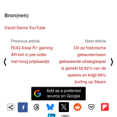
Bron(nen)
David Senra YouTube
Previous article
Next article
ROG Xreal R1 gaming
Dit op historische
AR-bril in pre-order
gebeurtenissen
⟨
⟩
met hoog prijskaartje
gebaseerde strategiespel
is geliefd bij 82% van de
spelers en krijgt 66%
korting op Steam
Add as a preferred
source on Google