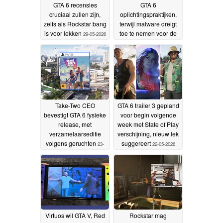
GTA 6 recensies
GTA 6
cruciaal zullen zijn,
oplichtingspraktijken,
zelfs als Rockstar bang
terwijl malware dreigt
is voor lekken
toe te nemen voor de
29-05-2026
releasedatum
27-05-2026
Take-Two CEO
GTA 6 trailer 3 gepland
bevestigt GTA 6 fysieke
voor begin volgende
release, met
week met State of Play
verzamelaarseditie
verschijning, nieuw lek
volgens geruchten
suggereert
23-
22-05-2026
05-2026
Virtuos wil GTA V, Red
Rockstar mag