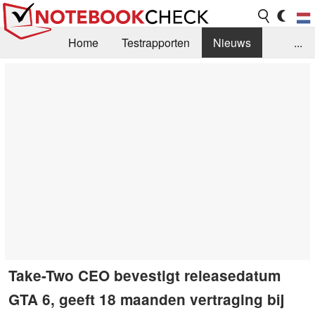
Home
Testrapporten
Nieuws
...
FAQ / Techniek
Bibliotheek
Aankoop Handleiding
Zoek
Contact
Take-Two CEO bevestigt releasedatum
GTA 6, geeft 18 maanden vertraging bij