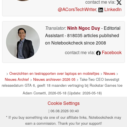
contact me via:
@ACorsTechWriter
,
LinkedIn
Translator:
Ninh Ngoc Duy
- Editorial
Assistant
- 818035 articles published
on Notebookcheck
since 2008
contact me via:
Facebook
>
Overzichten en testrapporten over laptops en mobieltjes
>
Nieuws
>
Nieuws Archief
>
Nieuws archieven 2026 05
> Take-Two CEO bevestigt
releasedatum GTA 6, geeft 18 maanden vertraging bij Rockstar Games toe
Adam Corsetti, 2026-05-18 (Update: 2026-05-18)
Cookie Settings
| 06.08.2026 00:40
* If you buy something via one of our affiliate links, Notebookcheck may
earn a commission. Thank you for your support!