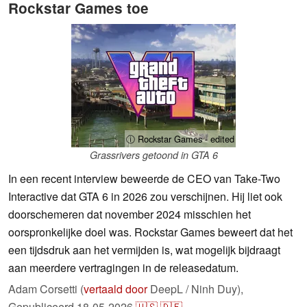
Rockstar Games toe
ⓘ Rockstar Games - edited
Grassrivers getoond in GTA 6
In een recent interview beweerde de CEO van Take-Two
Interactive dat GTA 6 in 2026 zou verschijnen. Hij liet ook
doorschemeren dat november 2024 misschien het
oorspronkelijke doel was. Rockstar Games beweert dat het
een tijdsdruk aan het vermijden is, wat mogelijk bijdraagt
aan meerdere vertragingen in de releasedatum.
Adam Corsetti (
vertaald door
DeepL / Ninh Duy),
Gepubliceerd
18-05-2026
🇺🇸
🇩🇪
...