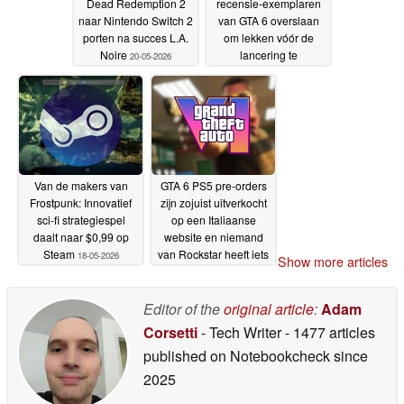
Dead Redemption 2
recensie-exemplaren
naar Nintendo Switch 2
van GTA 6 overslaan
porten na succes L.A.
om lekken vóór de
Noire
lancering te
20-05-2026
voorkomen
19-05-2026
Van de makers van
GTA 6 PS5 pre-orders
Frostpunk: Innovatief
zijn zojuist uitverkocht
sci-fi strategiespel
op een Italiaanse
daalt naar $0,99 op
website en niemand
Steam
van Rockstar heeft iets
18-05-2026
Show more articles
gezegd
18-05-2026
Editor of the
original article
:
Adam
Corsetti
- Tech Writer
- 1477 articles
published on Notebookcheck
since
2025