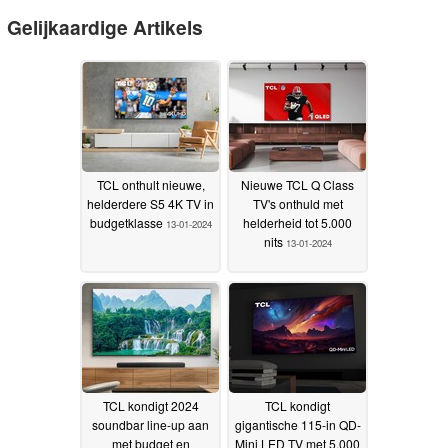
Gelijkaardige Artikels
TCL onthult nieuwe,
Nieuwe TCL Q Class
helderdere S5 4K TV in
TV's onthuld met
budgetklasse
helderheid tot 5.000
13-01-2024
nits
13-01-2024
TCL kondigt 2024
TCL kondigt
soundbar line-up aan
gigantische 115-in QD-
met budget en
Mini LED TV met 5.000