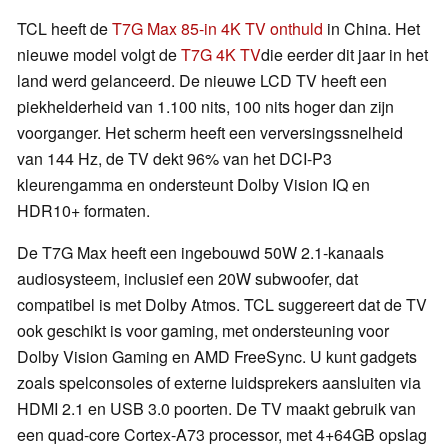
TCL heeft de
T7G Max 85-in 4K TV onthuld
in China. Het
nieuwe model volgt de
T7G 4K TV
die eerder dit jaar in het
land werd gelanceerd. De nieuwe LCD TV heeft een
piekhelderheid van 1.100 nits, 100 nits hoger dan zijn
voorganger. Het scherm heeft een verversingssnelheid
van 144 Hz, de TV dekt 96% van het DCI-P3
kleurengamma en ondersteunt Dolby Vision IQ en
HDR10+ formaten.
De T7G Max heeft een ingebouwd 50W 2.1-kanaals
audiosysteem, inclusief een 20W subwoofer, dat
compatibel is met Dolby Atmos. TCL suggereert dat de TV
ook geschikt is voor gaming, met ondersteuning voor
Dolby Vision Gaming en AMD FreeSync. U kunt gadgets
zoals spelconsoles of externe luidsprekers aansluiten via
HDMI 2.1 en USB 3.0 poorten. De TV maakt gebruik van
een quad-core Cortex-A73 processor, met 4+64GB opslag