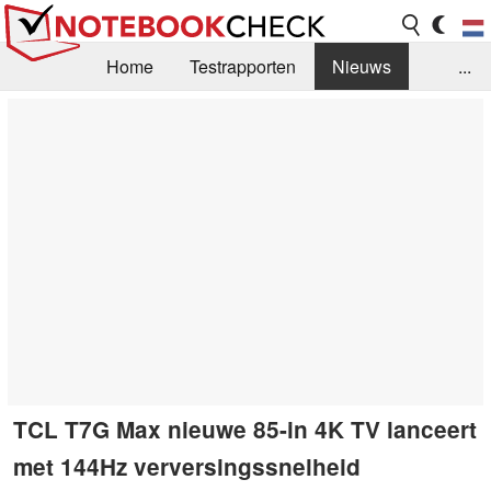
Home
Testrapporten
Nieuws
...
FAQ / Techniek
Bibliotheek
Aankoop Handleiding
Zoek
Contact
TCL T7G Max nieuwe 85-in 4K TV lanceert
met 144Hz verversingssnelheid