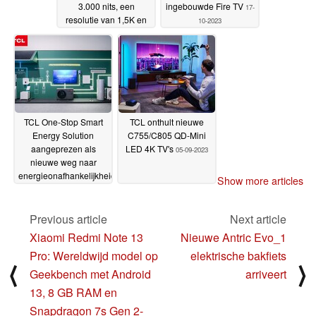
3.000 nits, een
ingebouwde Fire TV
17-
resolutie van 1,5K en
10-2023
een variabele
vernieuwingsfrequentie
van 1-120 Hz
26-10-2023
TCL One-Stop Smart
TCL onthult nieuwe
Energy Solution
C755/C805 QD-Mini
aangeprezen als
LED 4K TV's
05-09-2023
nieuwe weg naar
energieonafhankelijkheid
Show more articles
thuis
06-09-2023
Previous article
Next article
Xiaomi Redmi Note 13
Nieuwe Antric Evo_1
Pro: Wereldwijd model op
elektrische bakfiets
⟨
⟩
Geekbench met Android
arriveert
13, 8 GB RAM en
Snapdragon 7s Gen 2-