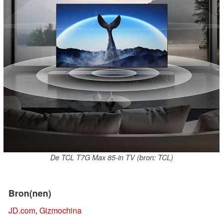
De TCL T7G Max 85-in TV (bron: TCL)
Bron(nen)
JD.com
,
Gizmochina