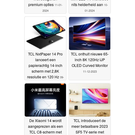
premium opties
nits helderheid aan
11-01-
10-
2024
01-2024
TCL NxtPaper 14 Pro
TCL onthult nieuwe 65-
lanceert een
inch 8K 120Hz IJP
papierachtig 14-inch
OLED Curved Monitor
scherm met 2,8K
11-12-2023
resolutie en 120 Hz
09-
01-2024
De Xiaomi 14 wordt
TCL introduceert de
aangeprezen als een
meer betaalbare 2023
TCL C8-scherm met
SF5 TV-serie met