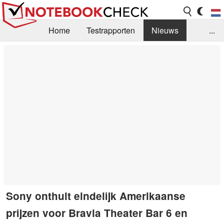
Home
Testrapporten
Nieuws
...
FAQ / Techniek
Bibliotheek
Aankoop Handleiding
Zoek
Contact
Sony onthult eindelijk Amerikaanse
prijzen voor Bravia Theater Bar 6 en