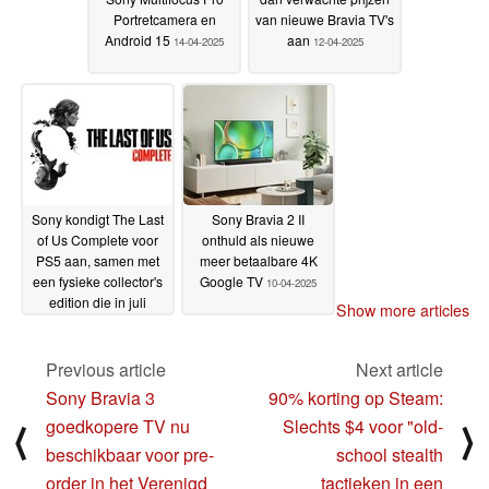
Portretcamera en
van nieuwe Bravia TV's
Android 15
aan
14-04-2025
12-04-2025
Sony kondigt The Last
Sony Bravia 2 II
of Us Complete voor
onthuld als nieuwe
PS5 aan, samen met
meer betaalbare 4K
een fysieke collector's
Google TV
10-04-2025
edition die in juli
Show more articles
verschijnt
11-04-2025
Previous article
Next article
Sony Bravia 3
90% korting op Steam:
goedkopere TV nu
Slechts $4 voor "old-
⟨
⟩
beschikbaar voor pre-
school stealth
order in het Verenigd
tactieken in een