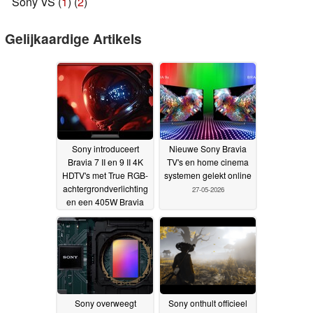
Sony VS (
1
) (
2
)
Gelijkaardige Artikels
Sony introduceert
Nieuwe Sony Bravia
Bravia 7 II en 9 II 4K
TV's en home cinema
HDTV's met True RGB-
systemen gelekt online
achtergrondverlichting
27-05-2026
en een 405W Bravia
Theater Trio Dolby
Atmos draadloos
luidsprekersysteem
voor liefhebbers van
thuisbioscopen
28-05-
2026
Sony overweegt
Sony onthult officieel