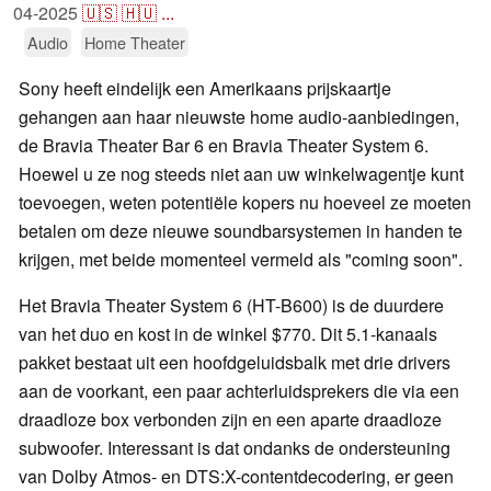
04-2025
🇺🇸
🇭🇺
...
Audio
Home Theater
Sony heeft eindelijk een Amerikaans prijskaartje
gehangen aan haar nieuwste home audio-aanbiedingen,
de Bravia Theater Bar 6 en Bravia Theater System 6.
Hoewel u ze nog steeds niet aan uw winkelwagentje kunt
toevoegen, weten potentiële kopers nu hoeveel ze moeten
betalen om deze nieuwe soundbarsystemen in handen te
krijgen, met beide momenteel vermeld als "coming soon".
Het Bravia Theater System 6 (HT-B600) is de duurdere
van het duo en kost in de winkel $770. Dit 5.1-kanaals
pakket bestaat uit een hoofdgeluidsbalk met drie drivers
aan de voorkant, een paar achterluidsprekers die via een
draadloze box verbonden zijn en een aparte draadloze
subwoofer. Interessant is dat ondanks de ondersteuning
van Dolby Atmos- en DTS:X-contentdecodering, er geen