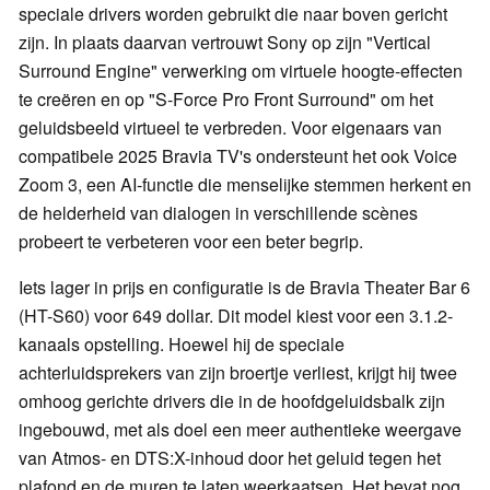
speciale drivers worden gebruikt die naar boven gericht
zijn. In plaats daarvan vertrouwt Sony op zijn "Vertical
Surround Engine" verwerking om virtuele hoogte-effecten
te creëren en op "S-Force Pro Front Surround" om het
geluidsbeeld virtueel te verbreden. Voor eigenaars van
compatibele 2025 Bravia TV's ondersteunt het ook Voice
Zoom 3, een AI-functie die menselijke stemmen herkent en
de helderheid van dialogen in verschillende scènes
probeert te verbeteren voor een beter begrip.
Iets lager in prijs en configuratie is de Bravia Theater Bar 6
(HT-S60) voor 649 dollar. Dit model kiest voor een 3.1.2-
kanaals opstelling. Hoewel hij de speciale
achterluidsprekers van zijn broertje verliest, krijgt hij twee
omhoog gerichte drivers die in de hoofdgeluidsbalk zijn
ingebouwd, met als doel een meer authentieke weergave
van Atmos- en DTS:X-inhoud door het geluid tegen het
plafond en de muren te laten weerkaatsen. Het bevat nog