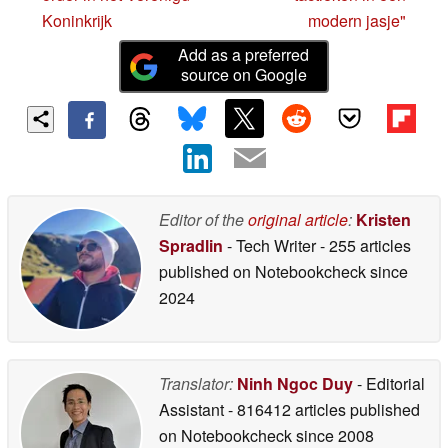
Koninkrijk
modern jasje"
Add as a preferred
source on Google
Editor of the
original article
:
Kristen
Spradlin
- Tech Writer
- 255 articles
published on Notebookcheck
since
2024
Translator:
Ninh Ngoc Duy
- Editorial
Assistant
- 816412 articles published
on Notebookcheck
since 2008