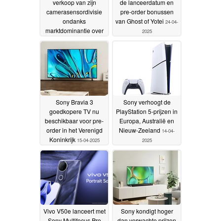
verkoop van zijn
de lanceerdatum en
camerasensordivisie
pre-order bonussen
ondanks
van Ghost of Yotei
24-04-
marktdominantie over
2025
Samsung en
OmniVision
30-04-2025
Sony Bravia 3
Sony verhoogt de
goedkopere TV nu
PlayStation 5-prijzen in
beschikbaar voor pre-
Europa, Australië en
order in het Verenigd
Nieuw-Zeeland
14-04-
Koninkrijk
15-04-2025
2025
Vivo V50e lanceert met
Sony kondigt hoger
Sony Multifocus Pro
dan verwachte prijzen