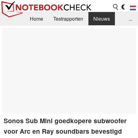
Home
Testrapporten
Nieuws
...
FAQ / Techniek
Bibliotheek
Aankoop Handleiding
Zoek
Contact
Sonos Sub Mini goedkopere subwoofer
voor Arc en Ray soundbars bevestigd