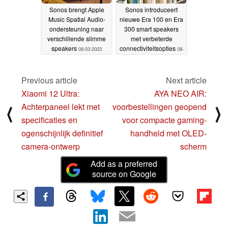
Sonos brengt Apple
Sonos introduceert
Music Spatial Audio-
nieuwe Era 100 en Era
ondersteuning naar
300 smart speakers
verschillende slimme
met verbeterde
speakers
connectiviteitsopties
08-03-2023
08-
03-2023
Previous article
Next article
Xiaomi 12 Ultra:
AYA NEO AIR:
Achterpaneel lekt met
voorbestellingen geopend
⟨
⟩
specificaties en
voor compacte gaming-
ogenschijnlijk definitief
handheld met OLED-
camera-ontwerp
scherm
Add as a preferred
source on Google