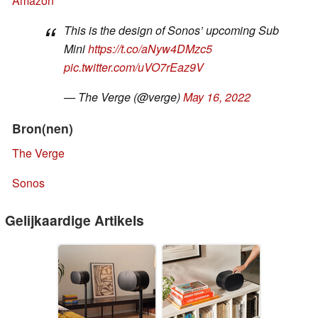
Amazon
This is the design of Sonos’ upcoming Sub
Mini
https://t.co/aNyw4DMzc5
pic.twitter.com/uVO7rEaz9V
— The Verge (@verge)
May 16, 2022
Bron(nen)
The Verge
Sonos
Gelijkaardige Artikels