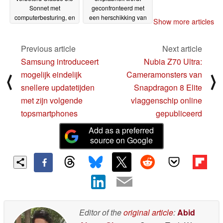
Sonnet met
geconfronteerd met
computerbesturing, en
een herschikking van
Show more articles
Palantir-partnerschap
de financiering wegens
voor inlichtingen- en
uitstel tot 2029
08-11-
defensieoperaties van
Previous article
Next article
2024
de Amerikaanse
Samsung introduceert
Nubia Z70 Ultra:
overheid
10-11-2024
mogelijk eindelijk
Cameramonsters van
⟨
⟩
snellere updatetijden
Snapdragon 8 Elite
met zijn volgende
vlaggenschip online
topsmartphones
gepubliceerd
Add as a preferred
source on Google
Editor of the
original article
:
Abid