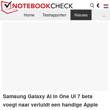
Home
Testrapporten
Nieuws
...
FAQ / Techniek
Bibliotheek
Aankoop Handleiding
Zoek
Contact
Samsung Galaxy AI in One UI 7 beta
voegt naar verluidt een handige Apple