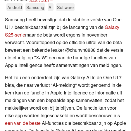
Android
Samsung
AI
Software
Samsung heeft bevestigd dat de stabiele versie van One
UI 7 beschikbaar zal zijn bij de lancering van de
Galaxy
S25-serie
maar de bèta wordt ergens in november
verwacht. Vooruitlopend op de officiële uitrol van de bèta
beweert een bekende leaker @chunvn8888 dat de versie
die eindigt op "XJW" een van de handige functies van
Apple Intelligence heeft: samenvattingen van meldingen.
Het zou een onderdeel zijn van Galaxy AI in de One UI 7
bèta, die naar verluidt "AI-melding" wordt genoemd In de
kern kan de functie in Apple Intelligence de informatie uit
meldingen van een bepaalde app samenvatten, zodat het
makkelijker wordt om bij te blijven. De functie kan voor
elke app worden ingeschakeld en wordt beschouwd als
een van de beste
AI-functies die beschikbaar zijn op Apple
apparaten. De functie in Galaxy AI zou op dezelfde manier