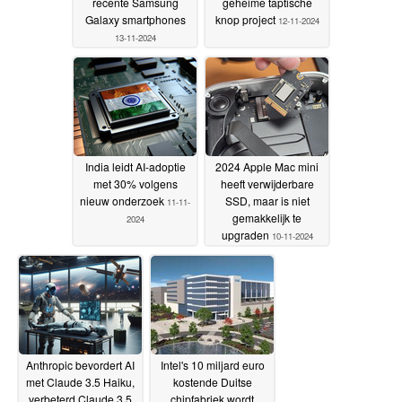
recente Samsung
geheime taptische
Galaxy smartphones
knop project
12-11-2024
13-11-2024
India leidt AI-adoptie
2024 Apple Mac mini
met 30% volgens
heeft verwijderbare
nieuw onderzoek
SSD, maar is niet
11-11-
gemakkelijk te
2024
upgraden
10-11-2024
Anthropic bevordert AI
Intel's 10 miljard euro
met Claude 3.5 Haiku,
kostende Duitse
verbeterd Claude 3.5
chipfabriek wordt