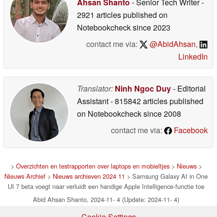
Ahsan Shanto
- Senior Tech Writer
-
2921 articles published on
Notebookcheck
since 2023
contact me via:
@AbidAhsan
,
LinkedIn
Translator:
Ninh Ngoc Duy
- Editorial
Assistant
- 815842 articles published
on Notebookcheck
since 2008
contact me via:
Facebook
>
Overzichten en testrapporten over laptops en mobieltjes
>
Nieuws
>
Nieuws Archief
>
Nieuws archieven 2024 11
> Samsung Galaxy AI in One
UI 7 beta voegt naar verluidt een handige Apple Intelligence-functie toe
Abid Ahsan Shanto, 2024-11- 4 (Update: 2024-11- 4)
Cookie Settings