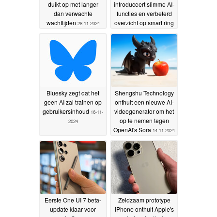
duikt op met langer
introduceert slimme AI-
dan verwachte
functies en verbeterd
wachttijden
overzicht op smart ring
28-11-2024
22-11-2024
Bluesky zegt dat het
Shengshu Technology
geen AI zal trainen op
onthult een nieuwe AI-
gebruikersinhoud
videogenerator om het
16-11-
op te nemen tegen
2024
OpenAI's Sora
14-11-2024
Eerste One UI 7 beta-
Zeldzaam prototype
update klaar voor
iPhone onthult Apple's