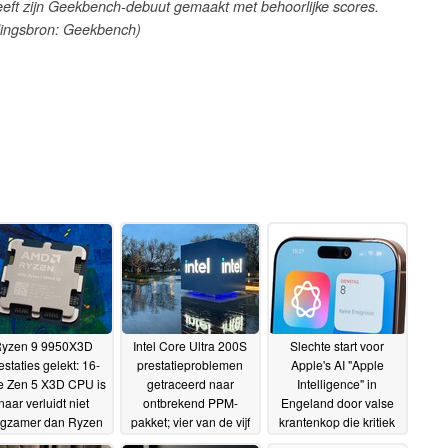
ft zijn Geekbench-debuut gemaakt met behoorlijke scores.
dingsbron: Geekbench)
yzen 9 9950X3D
Intel Core Ultra 200S
Slechte start voor
estaties gelekt: 16-
prestatieproblemen
Apple's AI "Apple
e Zen 5 X3D CPU is
getraceerd naar
Intelligence" in
naar verluidt niet
ontbrekend PPM-
Engeland door valse
ngzamer dan Ryzen
pakket; vier van de vijf
krantenkop die kritiek
9 9950X
problemen opgelost
krijgt van Journalisten
24-12-2024
23-