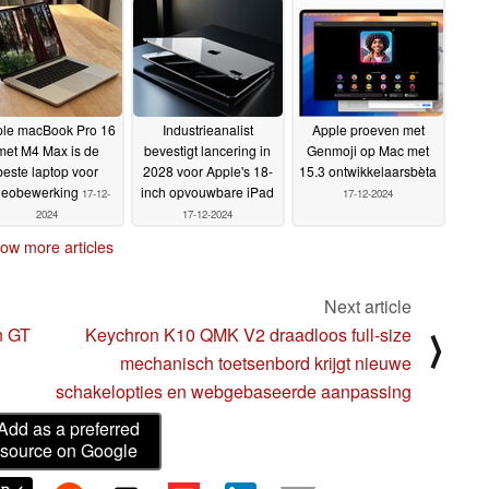
zonder Grenzen
12-2024
21-12-
2024
le macBook Pro 16
Industrieanalist
Apple proeven met
met M4 Max is de
bevestigt lancering in
Genmoji op Mac met
beste laptop voor
2028 voor Apple's 18-
15.3 ontwikkelaarsbèta
deobewerking
inch opvouwbare iPad
17-12-
17-12-2024
2024
17-12-2024
ow more articles
Next article
n GT
Keychron K10 QMK V2 draadloos full-size
⟩
mechanisch toetsenbord krijgt nieuwe
schakelopties en webgebaseerde aanpassing
Add as a preferred
source on Google