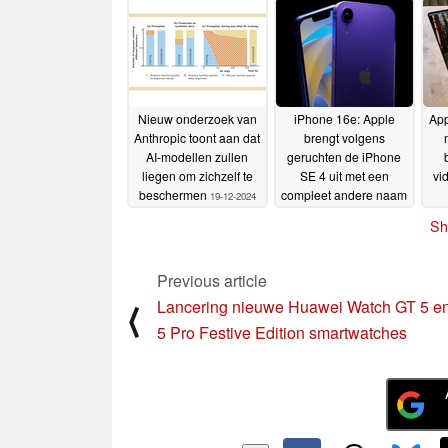
Nieuw onderzoek van
iPhone 16e: Apple
App
Anthropic toont aan dat
brengt volgens
AI-modellen zullen
geruchten de iPhone
liegen om zichzelf te
SE 4 uit met een
vi
beschermen
compleet andere naam
19-12-2024
18-12-2024
Sh
Previous article
Lancering nieuwe Huawei Watch GT 5 e
⟨
5 Pro Festive Edition smartwatches