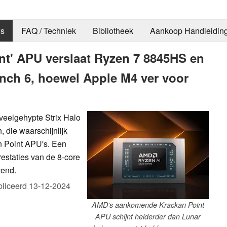
s
FAQ / Techniek
Bibliotheek
Aankoop Handleidin
nt' APU verslaat Ryzen 7 8845HS en
ench 6, hoewel Apple M4 ver voor
veelgehypte Strix Halo
 die waarschijnlijk
n Point APU's. Een
restaties van de 8-core
vend.
liceerd
13-12-2024
AMD's aankomende Krackan Point
APU schijnt helderder dan Lunar