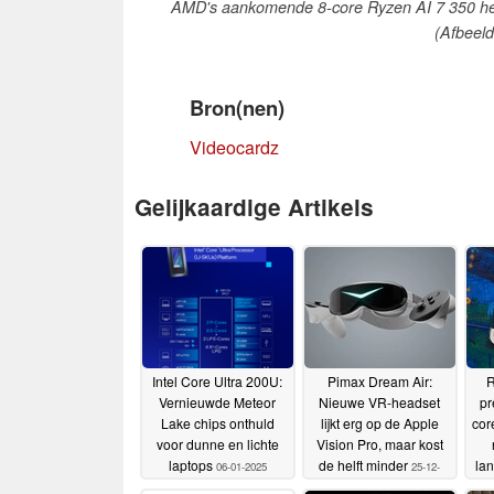
AMD's aankomende 8-core Ryzen AI 7 350 hee
(Afbeel
Bron(nen)
Videocardz
Gelijkaardige Artikels
Intel Core Ultra 200U:
Pimax Dream Air:
R
Vernieuwde Meteor
Nieuwe VR-headset
pr
Lake chips onthuld
lijkt erg op de Apple
cor
voor dunne en lichte
Vision Pro, maar kost
laptops
de helft minder
la
06-01-2025
25-12-
2024