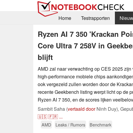
Home
Testrapporten
Nieuw
Ryzen AI 7 350 'Krackan Poi
Core Ultra 7 258V in Geekb
blijft
AMD zal naar verwachting op CES 2025 zijn 
high-performance mobiele chips aankondigen,
ook vergezeld zullen worden door de Kracka
recente Geekbench listing werpt licht op de p
Ryzen AI 7 350, en de scores lijken veelbelo
Sambit Saha (
vertaald door
Ninh Duy),
Gepub
🇺🇸
🇫🇷
...
AMD
Leaks / Rumors
Benchmark