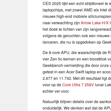
CES 2025 lijkt een echt strijdtoneel te
laptopchips, met zowel AMD als Intel d
nieuwe high-end mobiele siliciumspieren
naar verwachting zijn
Arrow Lake-H/X
l
het doek te lichten van zijn langverwac
volgens de geruchten ook een nieuwe 
lanceren, die nu is opgedoken op Gee
De 8-core APU, die waarschijnlijk de Ry
vier Zen 5c-kernen en een boostklok van
Geekbench-vermelding die door onze v
getest in een Acer Swift laptop en scoo
2.677 en 11.742. Met dit resultaat ligt
voor op de
Core Ultra 7 258V
lunar Lak
echter ver voor.
Natuurlijk blijven details over de aa
onduidelijk. We denken wel dat de APU