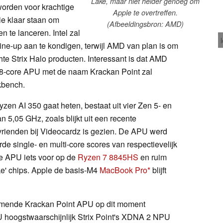
Lake, maar niet helder genoeg om
 worden voor krachtige
Apple te overtreffen.
ie klaar staan om
(Afbeeldingsbron: AMD)
 te lanceren. Intel zal
ine-up aan te kondigen, terwijl AMD van plan is om
hte Strix Halo producten. Interessant is dat AMD
8-core APU met de naam Krackan Point zal
kbench.
zen AI 350 gaat heten, bestaat uit vier Zen 5- en
 5,05 GHz, zoals blijkt uit een recente
rienden bij Videocardz is gezien. De APU werd
rde single- en multi-core scores van respectievelijk
 de APU iets voor op de
Ryzen 7 8845HS
en ruim
e' chips. Apple de basis-M4
MacBook Pro
blijft
nkomende Krackan Point APU op dit moment
 hoogstwaarschijnlijk Strix Point's XDNA 2 NPU