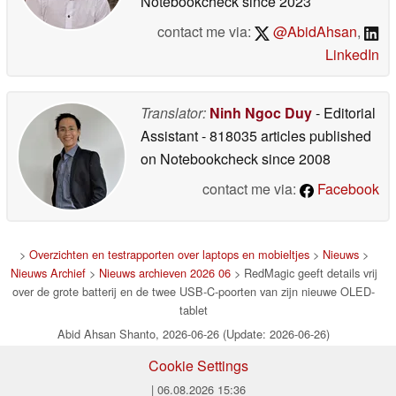
Notebookcheck
since 2023
contact me via:
@AbidAhsan
,
LinkedIn
Translator:
Ninh Ngoc Duy
- Editorial
Assistant
- 818035 articles published
on Notebookcheck
since 2008
contact me via:
Facebook
>
Overzichten en testrapporten over laptops en mobieltjes
>
Nieuws
>
Nieuws Archief
>
Nieuws archieven 2026 06
> RedMagic geeft details vrij
over de grote batterij en de twee USB-C-poorten van zijn nieuwe OLED-
tablet
Abid Ahsan Shanto, 2026-06-26 (Update: 2026-06-26)
Cookie Settings
| 06.08.2026 15:36