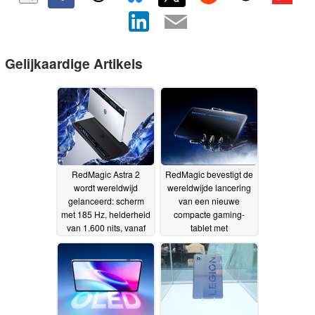
Gelijkaardige Artikels
RedMagic Astra 2
RedMagic bevestigt de
wordt wereldwijd
wereldwijde lancering
gelanceerd: scherm
van een nieuwe
met 185 Hz, helderheid
compacte gaming-
van 1.600 nits, vanaf
tablet met
749 dollar
vloeistofkoeling en een
17-07-2026
OLED-scherm van 185
Hz
30-06-2026