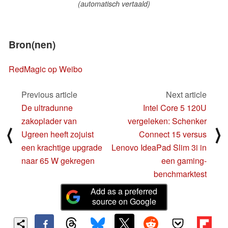
(automatisch vertaald)
Bron(nen)
RedMagic op Weibo
Previous article
Next article
De ultradunne
Intel Core 5 120U
zakoplader van
vergeleken: Schenker
⟨
⟩
Ugreen heeft zojuist
Connect 15 versus
een krachtige upgrade
Lenovo IdeaPad Slim 3i in
naar 65 W gekregen
een gaming-
benchmarktest
Add as a preferred
source on Google