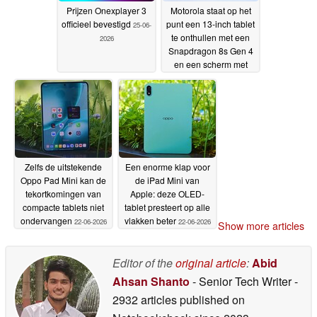
Prijzen Onexplayer 3
Motorola staat op het
officieel bevestigd
punt een 13-inch tablet
25-06-
te onthullen met een
2026
Snapdragon 8s Gen 4
en een scherm met
een
verversingsfrequentie
van 144 Hz
25-06-2026
Zelfs de uitstekende
Een enorme klap voor
Oppo Pad Mini kan de
de iPad Mini van
tekortkomingen van
Apple: deze OLED-
compacte tablets niet
tablet presteert op alle
ondervangen
vlakken beter
22-06-2026
22-06-2026
Show more articles
Editor of the
original article
:
Abid
Ahsan Shanto
- Senior Tech Writer
-
2932 articles published on