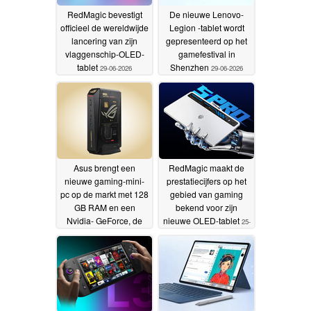
RedMagic bevestigt
De nieuwe Lenovo-
officieel de wereldwijde
Legion -tablet wordt
lancering van zijn
gepresenteerd op het
vlaggenschip-OLED-
gamefestival in
tablet
Shenzhen
29-06-2026
29-06-2026
Asus brengt een
RedMagic maakt de
nieuwe gaming-mini-
prestatiecijfers op het
pc op de markt met 128
gebied van gaming
GB RAM en een
bekend voor zijn
Nvidia- GeForce, de
nieuwe OLED-tablet
25-
RTX 5090
27-06-2026
06-2026