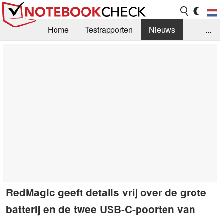
Home
Testrapporten
Nieuws
...
FAQ / Techniek
Bibliotheek
Aankoop Handleiding
Zoek
Contact
RedMagic geeft details vrij over de grote
batterij en de twee USB-C-poorten van