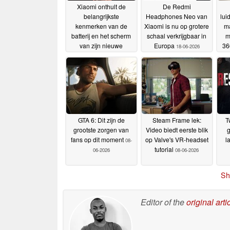
Xiaomi onthult de
De Redmi
belangrijkste
Headphones Neo van
lui
kenmerken van de
Xiaomi is nu op grotere
ma
batterij en het scherm
schaal verkrijgbaar in
m
van zijn nieuwe
Europa
36
18-06-2026
gaming-telefoon
25-06-
2026
GTA 6: Dit zijn de
Steam Frame lek:
T
grootste zorgen van
Video biedt eerste blik
g
fans op dit moment
op Valve's VR-headset
l
08-
tutorial
06-2026
08-06-2026
Sh
Editor of the
original arti