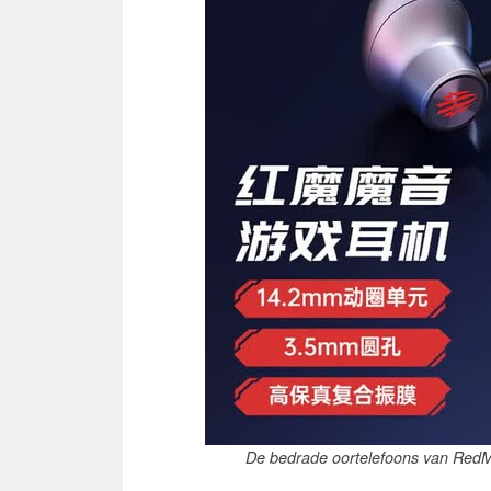
De bedrade oortelefoons van RedM