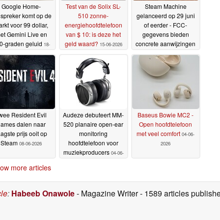
Google Home-
Test van de Solix SL-
Steam Machine
dspreker komt op de
510 zonne-
gelanceerd op 29 juni
rkt voor 99 dollar,
energiehoofdtelefoon
of eerder - FCC-
et Gemini Live en
van $ 10: is deze het
gegevens bieden
0-graden geluid
geld waard?
concrete aanwijzingen
18-
15-06-2026
06-2026
09-06-2026
wee Resident Evil
Audeze debuteert MM-
Baseus Bowie MC2 -
ames dalen naar
520 planaire open-ear
Open hoofdtelefoon
aagste prijs ooit op
monitoring
met veel comfort
04-06-
Steam
hoofdtelefoon voor
08-06-2026
2026
muziekproducers
04-06-
2026
ow more articles
cle
:
Habeeb Onawole
- Magazine Writer
- 1589 articles publis