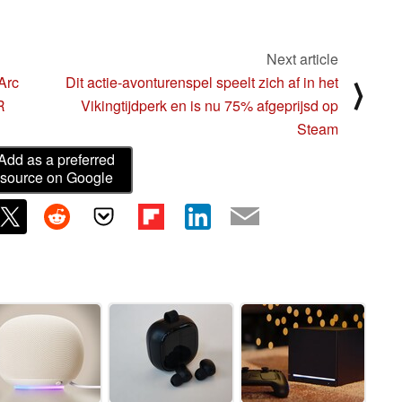
Next article
Arc
Dit actie-avonturenspel speelt zich af in het
⟩
R
Vikingtijdperk en is nu 75% afgeprijsd op
Steam
Add as a preferred
source on Google