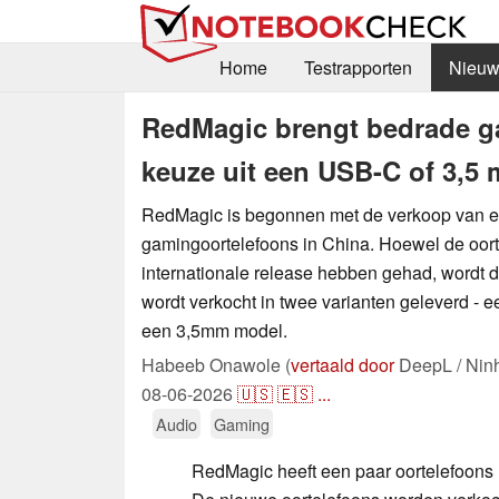
Home
Testrapporten
Nieuw
RedMagic brengt bedrade ga
keuze uit een USB-C of 3,5
RedMagic is begonnen met de verkoop van e
gamingoortelefoons in China. Hoewel de oort
internationale release hebben gehad, wordt d
wordt verkocht in twee varianten geleverd -
een 3,5mm model.
Habeeb Onawole (
vertaald door
DeepL / Nin
08-06-2026
🇺🇸
🇪🇸
...
Audio
Gaming
RedMagic heeft een paar oortelefoons 