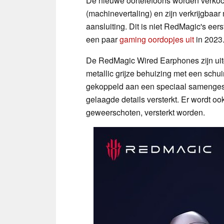
De nieuwe oortelefoons worden verko
(machinevertaling) en zijn verkrijgbaa
aansluiting. Dit is niet RedMagic's eer
een paar
gaming oordopjes uit
in 2023
De RedMagic Wired Earphones zijn uit
metallic grijze behuizing met een schui
gekoppeld aan een speciaal samengeste
gelaagde details versterkt. Er wordt oo
geweerschoten, versterkt worden.