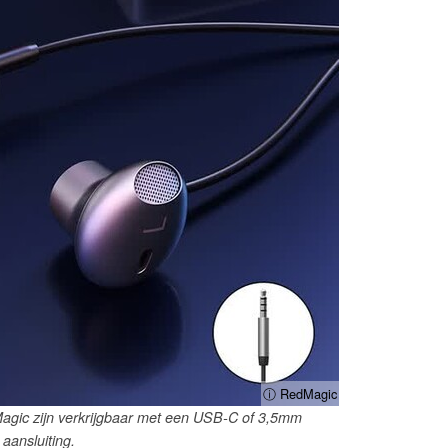
ⓘ RedMagic
agic zijn verkrijgbaar met een USB-C of 3,5mm
aansluiting.