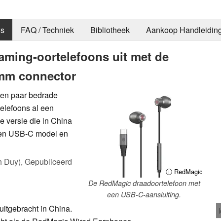
s
FAQ / Techniek
Bibliotheek
Aankoop Handleidin
ming-oortelefoons uit met de
 mm connector
en paar bedrade
elefoons al een
e versie die in China
 een USB-C model en
h Duy),
Gepubliceerd
ⓘ RedMagic
De RedMagic draadoortelefoon met
een USB-C-aansluiting.
uitgebracht in China.