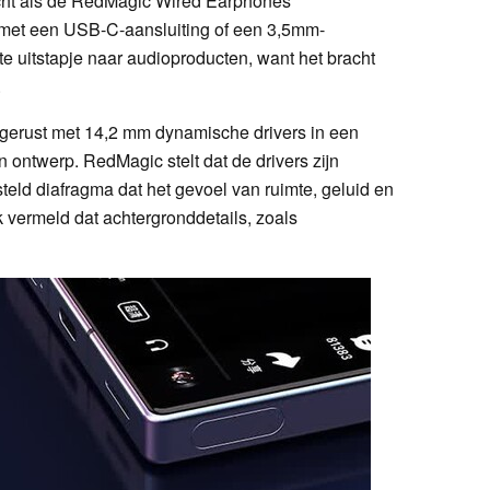
cht als de RedMagic Wired Earphones
r met een USB-C-aansluiting of een 3,5mm-
ste uitstapje naar audioproducten, want het bracht
.
gerust met 14,2 mm dynamische drivers in een
n ontwerp. RedMagic stelt dat de drivers zijn
ld diafragma dat het gevoel van ruimte, geluid en
k vermeld dat achtergronddetails, zoals