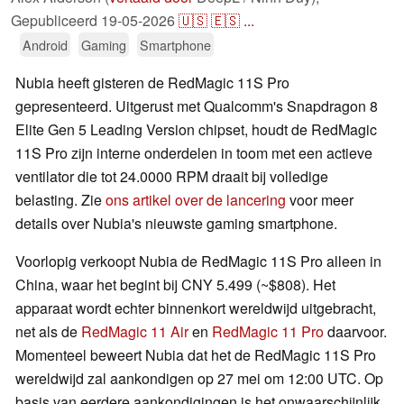
Gepubliceerd
19-05-2026
🇺🇸
🇪🇸
...
Android
Gaming
Smartphone
Nubia heeft gisteren de RedMagic 11S Pro
gepresenteerd. Uitgerust met Qualcomm's Snapdragon 8
Elite Gen 5 Leading Version chipset, houdt de RedMagic
11S Pro zijn interne onderdelen in toom met een actieve
ventilator die tot 24.0000 RPM draait bij volledige
belasting. Zie
ons artikel over de lancering
voor meer
details over Nubia's nieuwste gaming smartphone.
Voorlopig verkoopt Nubia de RedMagic 11S Pro alleen in
China, waar het begint bij CNY 5.499 (~$808). Het
apparaat wordt echter binnenkort wereldwijd uitgebracht,
net als de
RedMagic 11 Air
en
RedMagic 11 Pro
daarvoor.
Momenteel beweert Nubia dat het de RedMagic 11S Pro
wereldwijd zal aankondigen op 27 mei om 12:00 UTC. Op
basis van eerdere aankondigingen is het onwaarschijnlijk