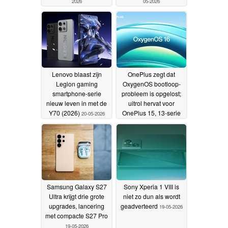
2026
05-2026
Lenovo blaast zijn
OnePlus zegt dat
Legion gaming
OxygenOS bootloop-
smartphone-serie
probleem is opgelost;
nieuw leven in met de
uitrol hervat voor
Y70 (2026)
OnePlus 15, 13-serie
20-05-2026
en Nord CE6
19-05-2026
Samsung Galaxy S27
Sony Xperia 1 VIII is
Ultra krijgt drie grote
niet zo dun als wordt
upgrades, lancering
geadverteerd
19-05-2026
met compacte S27 Pro
19-05-2026