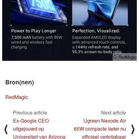
ⓘ RedMagic
Bron(nen)
RedMagic
Previous article
Next article
Ex-Google CEO
Ugreen Nexode Air
⟨
⟩
uitgejouwd op
65W compacte lader nu
Universiteit van Arizona
officieel verkrijgbaar