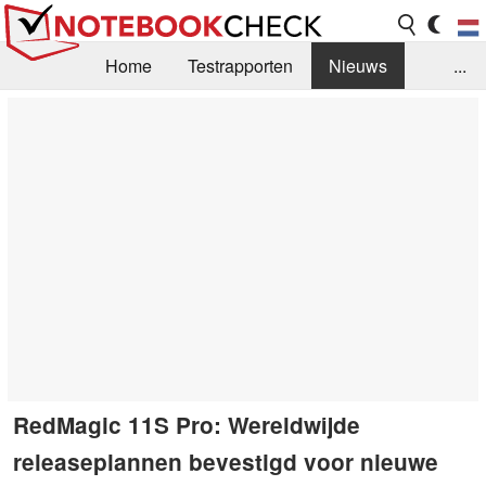
Home
Testrapporten
Nieuws
...
FAQ / Techniek
Bibliotheek
Aankoop Handleiding
Zoek
Contact
RedMagic 11S Pro: Wereldwijde
releaseplannen bevestigd voor nieuwe