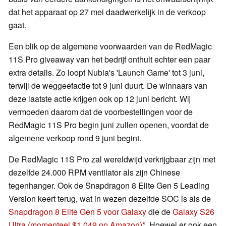
dat het apparaat op 27 mei daadwerkelijk in de verkoop
gaat.
Een blik op de algemene voorwaarden van de RedMagic
11S Pro giveaway van het bedrijf onthult echter een paar
extra details. Zo loopt Nubia's 'Launch Game' tot 3 juni,
terwijl de weggeefactie tot 9 juni duurt. De winnaars van
deze laatste actie krijgen ook op 12 juni bericht. Wij
vermoeden daarom dat de voorbestellingen voor de
RedMagic 11S Pro begin juni zullen openen, voordat de
algemene verkoop rond 9 juni begint.
De RedMagic 11S Pro zal wereldwijd verkrijgbaar zijn met
dezelfde 24.000 RPM ventilator als zijn Chinese
tegenhanger. Ook de Snapdragon 8 Elite Gen 5 Leading
Version keert terug, wat in wezen dezelfde SOC is als de
Snapdragon 8 Elite Gen 5 voor Galaxy
die de
Galaxy S26
Ultra
(momenteel $1,049 op Amazon)
. Hoewel er ook een