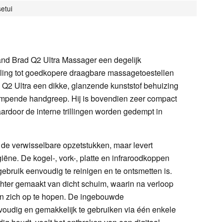
etui
 and Brad Q2 Ultra Massager een degelijk
telling tot goedkopere draagbare massagetoestellen
de Q2 Ultra een dikke, glanzende kunststof behuizing
empende handgreep. Hij is bovendien zeer compact
ardoor de interne trillingen worden gedempt in
ot de verwisselbare opzetstukken, maar levert
iëne. De kogel-, vork-, platte en infraroodkoppen
 gebruik eenvoudig te reinigen en te ontsmetten is.
chter gemaakt van dicht schuim, waarin na verloop
ben zich op te hopen. De ingebouwde
oudig en gemakkelijk te gebruiken via één enkele