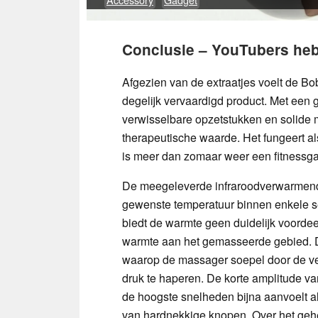
Conclusie – YouTubers hebb
Afgezien van de extraatjes voelt de B
degelijk vervaardigd product. Met een g
verwisselbare opzetstukken en solide m
therapeutische waarde. Het fungeert al
is meer dan zomaar weer een fitnessga
De meegeleverde infraroodverwarmend
gewenste temperatuur binnen enkele sec
biedt de warmte geen duidelijk voorde
warmte aan het gemasseerde gebied. De
waarop de massager soepel door de ve
druk te haperen. De korte amplitude van
de hoogste snelheden bijna aanvoelt a
van hardnekkige knopen. Over het gehe