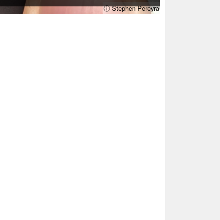
ⓘ Stephen Pereyra