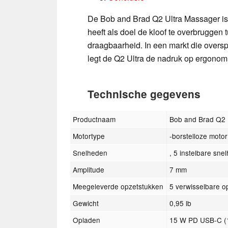
De Bob and Brad Q2 Ultra Massager is
heeft als doel de kloof te overbruggen 
draagbaarheid. In een markt die overs
legt de Q2 Ultra de nadruk op ergonomi
Technische gegevens
Productnaam
Bob and Brad Q2 U
Motortype
-borstelloze motor
Snelheden
, 5 instelbare sn
Amplitude
7 mm
Meegeleverde opzetstukken
5 verwisselbare o
Gewicht
0,95 lb
Opladen
15 W PD USB-C (1,