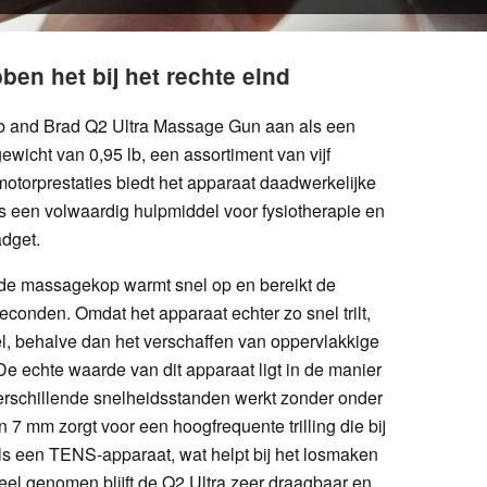
en het bij het rechte eind
ob and Brad Q2 Ultra Massage Gun aan als een
ewicht van 0,95 lb, een assortiment van vijf
otorprestaties biedt het apparaat daadwerkelijke
s een volwaardig hulpmiddel voor fysiotherapie en
dget.
e massagekop warmt snel op en bereikt de
onden. Omdat het apparaat echter zo snel trilt,
el, behalve dan het verschaffen van oppervlakkige
 echte waarde van dit apparaat ligt in de manier
rschillende snelheidsstanden werkt zonder onder
 7 mm zorgt voor een hoogfrequente trilling die bij
ls een TENS-apparaat, wat helpt bij het losmaken
el genomen blijft de Q2 Ultra zeer draagbaar en