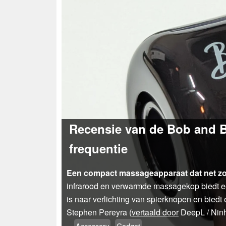
Recensie van de Bob and B
frequentie
Een compact massageapparaat dat net zo k
infrarood en verwarmde massagekop biedt een
is naar verlichting van spierknopen en biedt
Stephen Pereyra (
vertaald door
DeepL / Nin
Accessory
Gadget