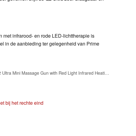
et infrarood- en rode LED-lichttherapie is
l in de aanbieding ter gelegenheid van Prime
BOB AND BRAD Q2 Ultra Mini Massage Gun with Red Light Infrared Heating Head, Pocket-Sized Deep Tissue Massager for Muscle Therapy, HSA Portable Percussion Massage Gun for Pain Relief FSA Eligible
 bij het rechte eind