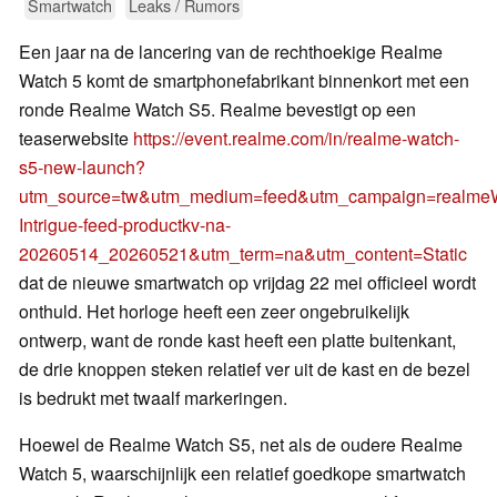
Smartwatch
Leaks / Rumors
Een jaar na de lancering van de rechthoekige Realme
Watch 5 komt de smartphonefabrikant binnenkort met een
ronde Realme Watch S5. Realme bevestigt op een
teaserwebsite
https://event.realme.com/in/realme-watch-
s5-new-launch?
utm_source=tw&utm_medium=feed&utm_campaign=realme
Intrigue-feed-productkv-na-
20260514_20260521&utm_term=na&utm_content=Static
dat de nieuwe smartwatch op vrijdag 22 mei officieel wordt
onthuld. Het horloge heeft een zeer ongebruikelijk
ontwerp, want de ronde kast heeft een platte buitenkant,
de drie knoppen steken relatief ver uit de kast en de bezel
is bedrukt met twaalf markeringen.
Hoewel de Realme Watch S5, net als de oudere Realme
Watch 5, waarschijnlijk een relatief goedkope smartwatch