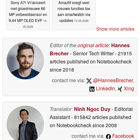
Sony A7r VI lanceert
Amazfit voegt veel
met gloednieuwe 66
nieuwe functies toe
MP volbeeldsensor en
aan smartwatch via
9,44 MP OLED EVF
updates
14-
13-05-2026
05-2026
Show more articles
Editor of the
original article
:
Hannes
Brecher
- Senior Tech Writer
- 21915
articles published on Notebookcheck
since 2018
contact me via:
@HannesBrecher
,
LinkedIn
,
Xing
Translator:
Ninh Ngoc Duy
- Editorial
Assistant
- 815842 articles published
on Notebookcheck
since 2008
contact me via:
Facebook