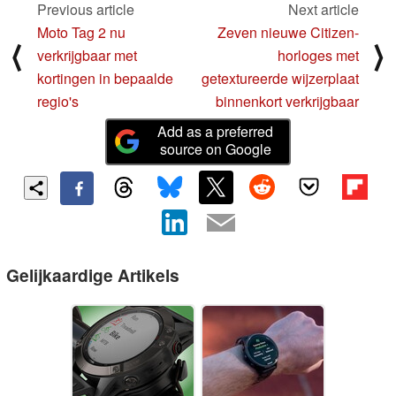
Previous article
Next article
Moto Tag 2 nu
Zeven nieuwe Citizen-
⟨
⟩
verkrijgbaar met
horloges met
kortingen in bepaalde
getextureerde wijzerplaat
regio's
binnenkort verkrijgbaar
Add as a preferred
source on Google
Gelijkaardige Artikels