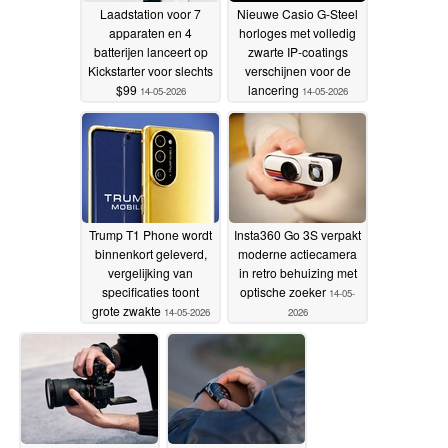
Laadstation voor 7
Nieuwe Casio G-Steel
apparaten en 4
horloges met volledig
batterijen lanceert op
zwarte IP-coatings
Kickstarter voor slechts
verschijnen voor de
$99
lancering
14-05-2026
14-05-2026
Trump T1 Phone wordt
Insta360 Go 3S verpakt
binnenkort geleverd,
moderne actiecamera
vergelijking van
in retro behuizing met
specificaties toont
optische zoeker
14-05-
grote zwakte
14-05-2026
2026