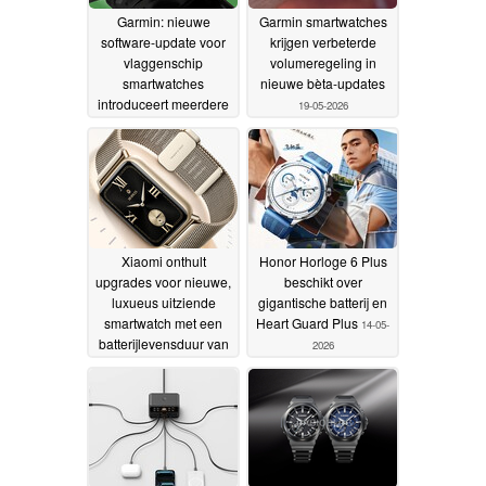
Garmin: nieuwe
Garmin smartwatches
software-update voor
krijgen verbeterde
vlaggenschip
volumeregeling in
smartwatches
nieuwe bèta-updates
introduceert meerdere
19-05-2026
bugfixes en
verbeteringen
20-05-2026
Xiaomi onthult
Honor Horloge 6 Plus
upgrades voor nieuwe,
beschikt over
luxueus uitziende
gigantische batterij en
smartwatch met een
Heart Guard Plus
14-05-
batterijlevensduur van
2026
21 dagen
16-05-2026