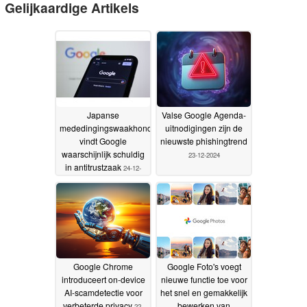
Gelijkaardige Artikels
Japanse
Valse Google Agenda-
mededingingswaakhond
uitnodigingen zijn de
vindt Google
nieuwste phishingtrend
waarschijnlijk schuldig
23-12-2024
in antitrustzaak
24-12-
2024
Google Chrome
Google Foto's voegt
introduceert on-device
nieuwe functie toe voor
AI-scamdetectie voor
het snel en gemakkelijk
verbeterde privacy
bewerken van
22-