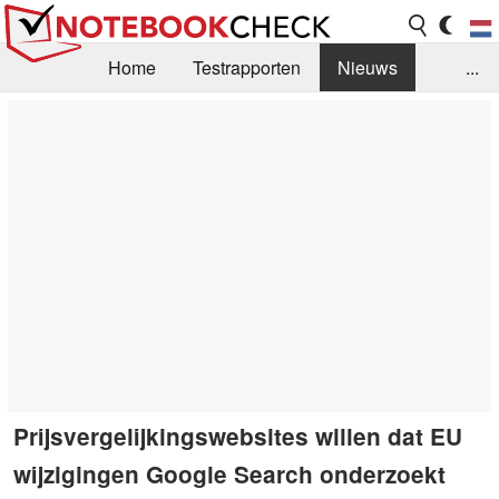
Home
Testrapporten
Nieuws
...
FAQ / Techniek
Bibliotheek
Aankoop Handleiding
Zoek
Contact
Prijsvergelijkingswebsites willen dat EU
wijzigingen Google Search onderzoekt