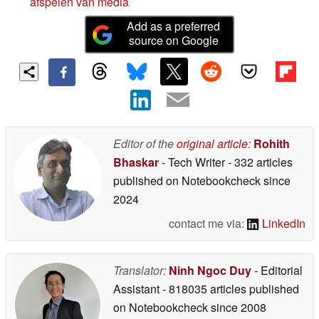
afspelen van media
Add as a preferred
source on Google
Editor of the
original article
:
Rohith
Bhaskar
- Tech Writer
- 332 articles
published on Notebookcheck
since
2024
contact me via:
LinkedIn
Translator:
Ninh Ngoc Duy
- Editorial
Assistant
- 818035 articles published
on Notebookcheck
since 2008