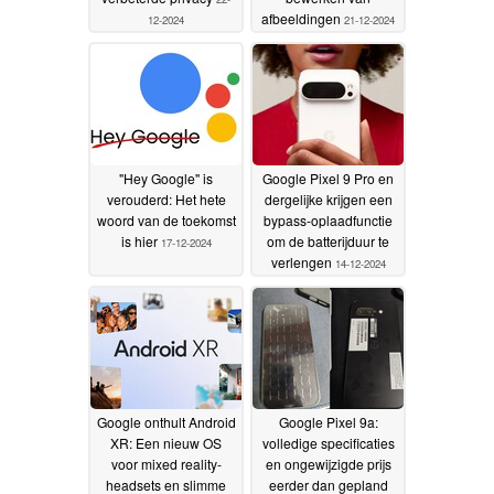
afbeeldingen
12-2024
21-12-2024
"Hey Google" is
Google Pixel 9 Pro en
verouderd: Het hete
dergelijke krijgen een
woord van de toekomst
bypass-oplaadfunctie
is hier
om de batterijduur te
17-12-2024
verlengen
14-12-2024
Google onthult Android
Google Pixel 9a:
XR: Een nieuw OS
volledige specificaties
voor mixed reality-
en ongewijzigde prijs
headsets en slimme
eerder dan gepland