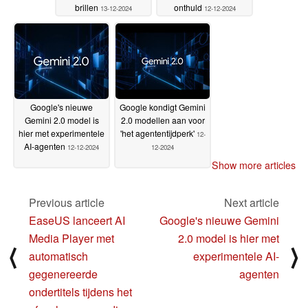
brillen
onthuld
13-12-2024
12-12-2024
Google's nieuwe
Google kondigt Gemini
Gemini 2.0 model is
2.0 modellen aan voor
hier met experimentele
'het agententijdperk'
12-
AI-agenten
12-12-2024
12-2024
Show more articles
Previous article
Next article
EaseUS lanceert AI
Google's nieuwe Gemini
Media Player met
2.0 model is hier met
⟨
⟩
automatisch
experimentele AI-
gegenereerde
agenten
ondertitels tijdens het