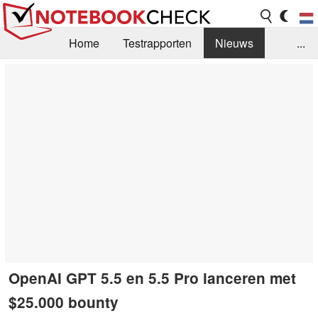
Home
Testrapporten
Nieuws
...
FAQ / Techniek
Bibliotheek
Aankoop Handleiding
Zoek
Contact
OpenAI GPT 5.5 en 5.5 Pro lanceren met
$25.000 bounty