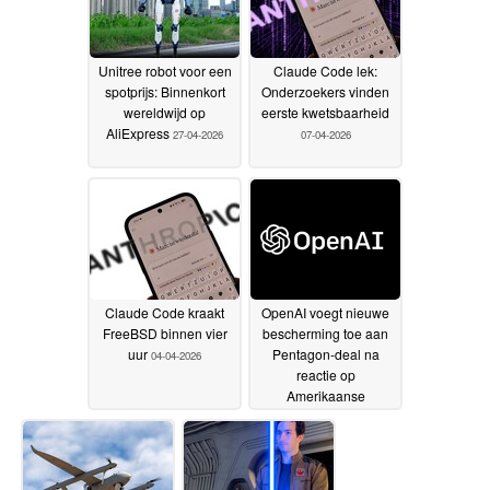
Unitree robot voor een
Claude Code lek:
spotprijs: Binnenkort
Onderzoekers vinden
wereldwijd op
eerste kwetsbaarheid
AliExpress
27-04-2026
07-04-2026
Claude Code kraakt
OpenAI voegt nieuwe
FreeBSD binnen vier
bescherming toe aan
uur
Pentagon-deal na
04-04-2026
reactie op
Amerikaanse
surveillance
03-03-2026