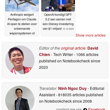
Anthropic weigert
OpenAI kondigt GPT-
Pentagon om Claude
5.2 aan samen met
AI open te stellen voor
een Disney-investering
onbemande
van $1 miljard
12-12-2025
wapensystemen of
Show more articles
gebruik voor
massasurveillance
27-
Editor of the
original article
:
David
02-2026
Chien
- Tech Writer
- 1066 articles
published on Notebookcheck
since
2023
Translator:
Ninh Ngoc Duy
- Editorial
Assistant
- 818035 articles published
on Notebookcheck
since 2008
contact me via:
Facebook