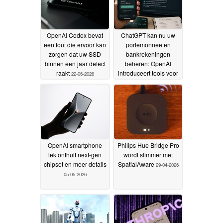
OpenAI Codex bevat
ChatGPT kan nu uw
een fout die ervoor kan
portemonnee en
zorgen dat uw SSD
bankrekeningen
binnen een jaar defect
beheren: OpenAI
raakt
introduceert tools voor
22-06-2026
persoonlijke financiën
30-05-2026
OpenAI smartphone
Philips Hue Bridge Pro
lek onthult next-gen
wordt slimmer met
chipset en meer details
SpatialAware
29-04-2026
05-05-2026