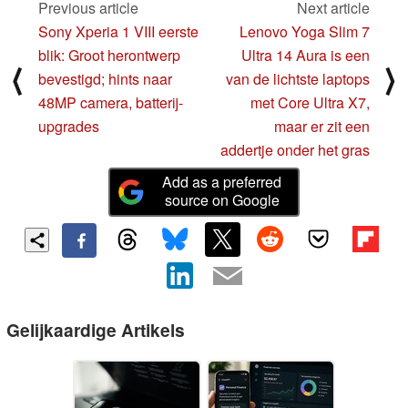
Previous article
Next article
Sony Xperia 1 VIII eerste
Lenovo Yoga Slim 7
blik: Groot herontwerp
Ultra 14 Aura is een
⟨
⟩
bevestigd; hints naar
van de lichtste laptops
48MP camera, batterij-
met Core Ultra X7,
upgrades
maar er zit een
addertje onder het gras
Add as a preferred
source on Google
Gelijkaardige Artikels