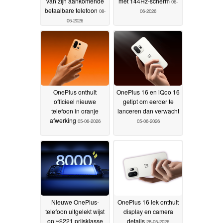
van zijn aankomende
met 144Hz-scherm
06-
betaalbare telefoon
08-
06-2026
06-2026
OnePlus onthult
OnePlus 16 en iQoo 16
officieel nieuwe
getipt om eerder te
telefoon in oranje
lanceren dan verwacht
afwerking
05-06-2026
05-06-2026
Nieuwe OnePlus-
OnePlus 16 lek onthult
telefoon uitgelekt wijst
display en camera
op ~$221 prijsklasse
details
28-05-2026