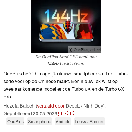
ⓘ OnePlus, edited
De OnePlus Nord CE6 heeft een
144Hz beeldscherm.
OnePlus bereidt mogelijk nieuwe smartphones uit de Turbo-
serie voor op de Chinese markt. Een nieuw lek wijst op
twee aankomende modellen: de Turbo 6X en de Turbo 6X
Pro.
Huzefa Baloch (
vertaald door
DeepL / Ninh Duy),
Gepubliceerd
30-05-2026
🇺🇸
🇩🇪
...
OnePlus
Smartphone
Android
Leaks / Rumors