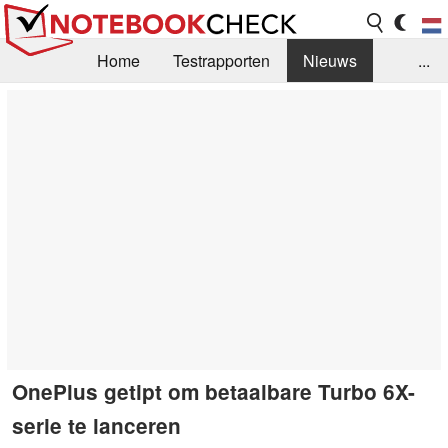
Home
Testrapporten
Nieuws
...
FAQ / Techniek
Bibliotheek
Aankoop Handleiding
Zoek
Contact
OnePlus getipt om betaalbare Turbo 6X-
serie te lanceren