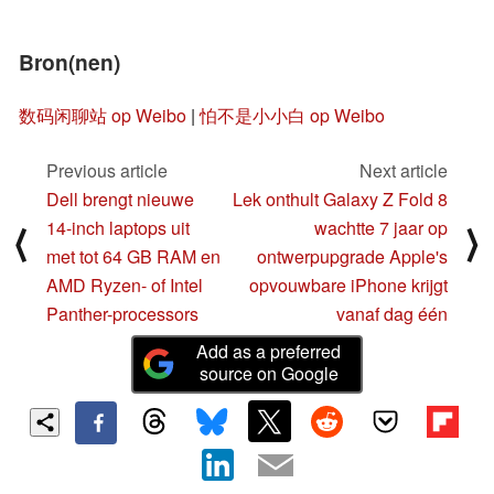
Bron(nen)
数码闲聊站 op Weibo
|
怕不是小小白 op Weibo
Previous article
Next article
Dell brengt nieuwe
Lek onthult Galaxy Z Fold 8
14-inch laptops uit
wachtte 7 jaar op
⟨
⟩
met tot 64 GB RAM en
ontwerpupgrade Apple's
AMD Ryzen- of Intel
opvouwbare iPhone krijgt
Panther-processors
vanaf dag één
Add as a preferred
source on Google