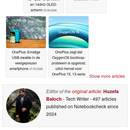
en 144Hz OLED-
scherm
02-06-2026
OnePlus: Ernstige
OnePlus zegt dat
USB-zwakte in de
OxygenOS bootloop-
veelgeprezen
probleem is opgelost;
smartphone
uitrol hervat voor
27-05-2026
OnePlus 15, 13-serie
Show more articles
en Nord CE6
19-05-2026
Editor of the
original article
:
Huzefa
Baloch
- Tech Writer
- 497 articles
published on Notebookcheck
since
2024