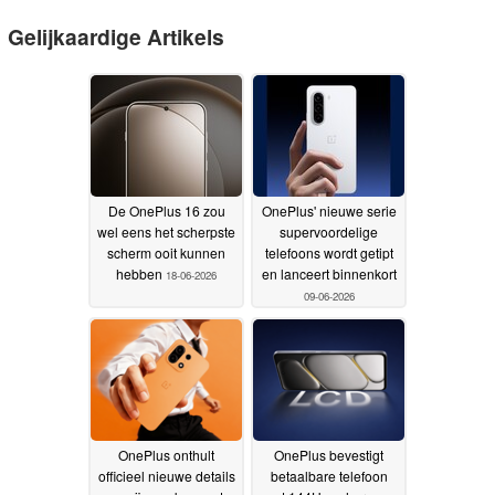
Gelijkaardige Artikels
De OnePlus 16 zou
OnePlus' nieuwe serie
wel eens het scherpste
supervoordelige
scherm ooit kunnen
telefoons wordt getipt
hebben
en lanceert binnenkort
18-06-2026
09-06-2026
OnePlus onthult
OnePlus bevestigt
officieel nieuwe details
betaalbare telefoon