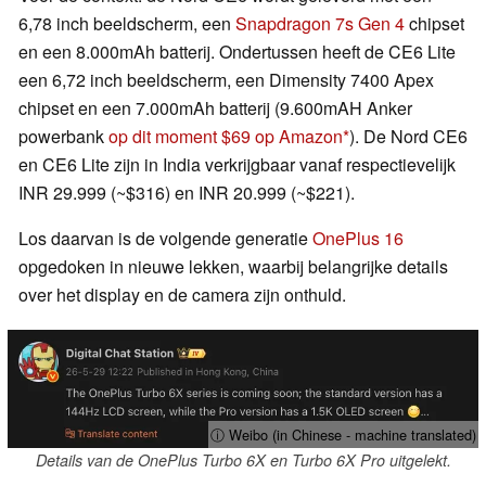
6,78 inch beeldscherm, een
Snapdragon 7s Gen 4
chipset
en een 8.000mAh batterij. Ondertussen heeft de CE6 Lite
een 6,72 inch beeldscherm, een Dimensity 7400 Apex
chipset en een 7.000mAh batterij (9.600mAH Anker
powerbank
op dit moment $69 op Amazon
). De Nord CE6
en CE6 Lite zijn in India verkrijgbaar vanaf respectievelijk
INR 29.999 (~$316) en INR 20.999 (~$221).
Los daarvan is de volgende generatie
OnePlus 16
opgedoken in nieuwe lekken, waarbij belangrijke details
over het display en de camera zijn onthuld.
ⓘ Weibo (in Chinese - machine translated)
Details van de OnePlus Turbo 6X en Turbo 6X Pro uitgelekt.