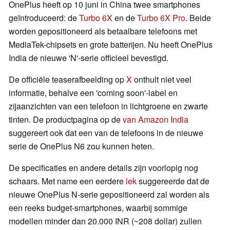
OnePlus heeft op 10 juni in China twee smartphones
geïntroduceerd: de
Turbo 6X
en de
Turbo 6X Pro
. Beide
worden gepositioneerd als betaalbare telefoons met
MediaTek-chipsets en grote batterijen. Nu heeft OnePlus
India de nieuwe 'N'-serie officieel bevestigd.
De officiële teaserafbeelding op
X
onthult niet veel
informatie, behalve een 'coming soon'-label en
zijaanzichten van een telefoon in lichtgroene en zwarte
tinten. De productpagina op de
van Amazon India
suggereert ook dat een van de telefoons in de nieuwe
serie de OnePlus N6 zou kunnen heten.
De specificaties en andere details zijn voorlopig nog
schaars. Met name een eerdere
lek
suggereerde dat de
nieuwe OnePlus N-serie gepositioneerd zal worden als
een reeks budget-smartphones, waarbij sommige
modellen minder dan 20.000 INR (~208 dollar) zullen