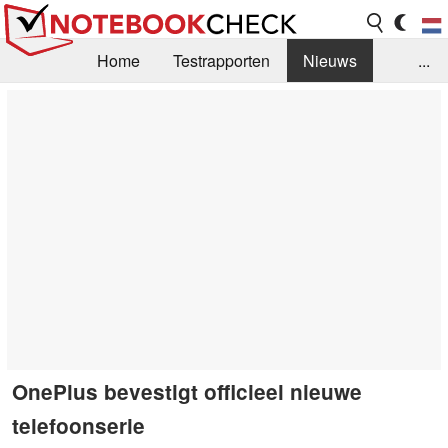
Home
Testrapporten
Nieuws
...
FAQ / Techniek
Bibliotheek
Aankoop Handleiding
Zoek
Contact
OnePlus bevestigt officieel nieuwe
telefoonserie