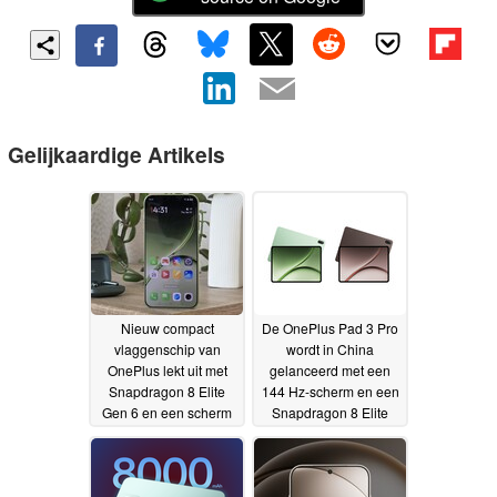
Gelijkaardige Artikels
Nieuw compact
De OnePlus Pad 3 Pro
vlaggenschip van
wordt in China
OnePlus lekt uit met
gelanceerd met een
Snapdragon 8 Elite
144 Hz-scherm en een
Gen 6 en een scherm
Snapdragon 8 Elite
van 6,3 inch
Gen 5
22-06-2026
19-06-2026