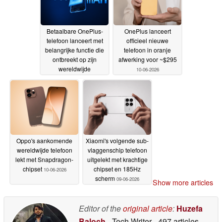
Betaalbare OnePlus-
OnePlus lanceert
telefoon lanceert met
officieel nieuwe
belangrijke functie die
telefoon in oranje
ontbreekt op zijn
afwerking voor ~$295
wereldwijde
10-06-2026
tweelingbroer
10-06-2026
Oppo's aankomende
Xiaomi's volgende sub-
wereldwijde telefoon
vlaggenschip telefoon
lekt met Snapdragon-
uitgelekt met krachtige
chipset
chipset en 185Hz
10-06-2026
scherm
09-06-2026
Show more articles
Editor of the
original article
:
Huzefa
Baloch
- Tech Writer
- 497 articles