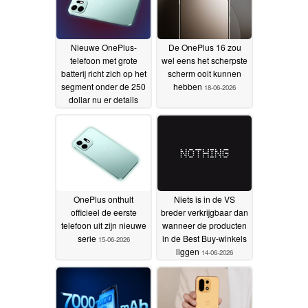
Nieuwe OnePlus-
De OnePlus 16 zou
telefoon met grote
wel eens het scherpste
batterij richt zich op het
scherm ooit kunnen
segment onder de 250
hebben
18-06-2026
dollar nu er details
over de chipset zijn
uitgelekt
18-06-2026
OnePlus onthult
Niets is in de VS
officieel de eerste
breder verkrijgbaar dan
telefoon uit zijn nieuwe
wanneer de producten
serie
in de Best Buy-winkels
15-06-2026
liggen
14-06-2026