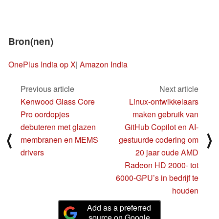
Bron(nen)
OnePlus India op X
|
Amazon India
Previous article
Next article
Kenwood Glass Core
Linux-ontwikkelaars
Pro oordopjes
maken gebruik van
debuteren met glazen
GitHub Copilot en AI-
⟨
⟩
membranen en MEMS
gestuurde codering om
drivers
20 jaar oude AMD
Radeon HD 2000- tot
6000-GPU’s in bedrijf te
houden
Add as a preferred
source on Google