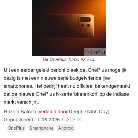
ⓘ OnePlus
De OnePlus Turbo 6X Pro.
Uit een eerder gelekt bericht bleek dat OnePlus mogelijk
bezig is met een nieuwe serie budgetvriendelijke
smartphones. Het bedrijf heeft nu officieel bekendgemaakt
dat de nieuwe OnePlus N-serie 'binnenkort' op de Indiase
markt verschijnt.
Huzefa Baloch (
vertaald door
DeepL / Ninh Duy),
Gepubliceerd
11-06-2026
🇺🇸
🇪🇸
...
OnePlus
Smartphone
Android