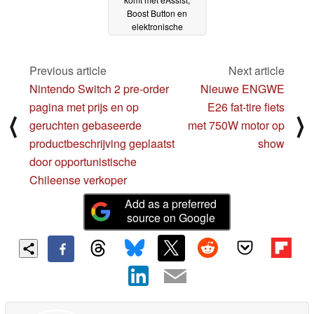
Boost Button en
elektronische
versnelling
08-11-2023
Previous article
Next article
Nintendo Switch 2 pre-order
Nieuwe ENGWE
pagina met prijs en op
E26 fat-tire fiets
⟨
⟩
geruchten gebaseerde
met 750W motor op
productbeschrijving geplaatst
show
door opportunistische
Chileense verkoper
Add as a preferred
source on Google