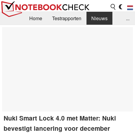
Home
Testrapporten
Nieuws
...
FAQ / Techniek
Bibliotheek
Aankoop Handleiding
Zoek
Contact
Nuki Smart Lock 4.0 met Matter: Nuki
bevestigt lancering voor december