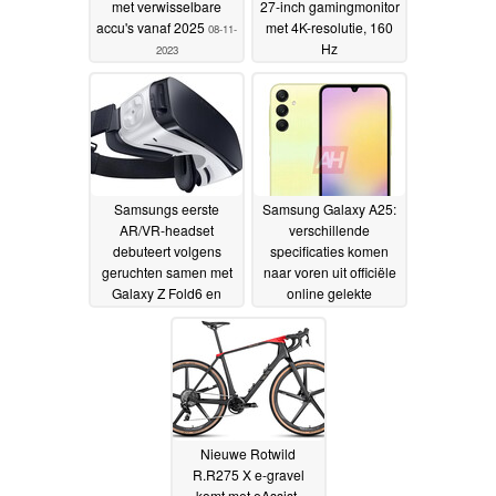
met verwisselbare
27-inch gamingmonitor
accu's vanaf 2025
met 4K-resolutie, 160
08-11-
Hz
2023
verversingssnelheid en
moderne poorten
08-11-
2023
Samsungs eerste
Samsung Galaxy A25:
AR/VR-headset
verschillende
debuteert volgens
specificaties komen
geruchten samen met
naar voren uit officiële
Galaxy Z Fold6 en
online gelekte
Galaxy Z Flip6
afbeeldingen
08-11-2023
08-11-2023
Nieuwe Rotwild
R.R275 X e-gravel
komt met eAssist,