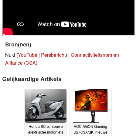
Bron(nen)
Nuki (
YouTube
|
Persbericht
) |
Connectiviteitsnormen
Alliance (CSA)
Gelijkaardige Artikels
Honda SC e: nieuwe
AOC AGON Gaming
elektrische motorfiets
U27G3X/BK: nieuwe