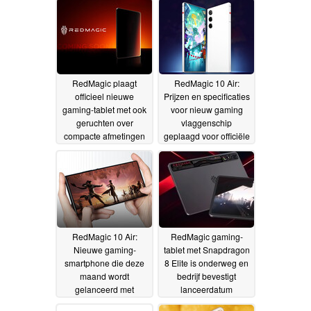
RedMagic plaagt
RedMagic 10 Air:
officieel nieuwe
Prijzen en specificaties
gaming-tablet met ook
voor nieuw gaming
geruchten over
vlaggenschip
compacte afmetingen
geplaagd voor officiële
lancering
16-04-2025
15-04-2025
RedMagic 10 Air:
RedMagic gaming-
Nieuwe gaming-
tablet met Snapdragon
smartphone die deze
8 Elite is onderweg en
maand wordt
bedrijf bevestigt
gelanceerd met
lanceerdatum
aangepaste Red Core
RedMagic 10 Air
09-04-