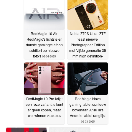
R3-chipset
10-04-2025
2025
RedMagic 10 Air:
Nubia Z70S Ultra: ZTE
RedMagic's lichtste en
teast nieuwe
dunste gamingtelefoon
Photographer Edition
schittert op nieuwe
met 'vijfde generatie 35
foto's
mm high definition-
09-04-2025
optiek'
01-04-2025
RedMagic 10 Pro krijgt
RedMagic Nova
een roze variant: u kunt
gaming tablet opnieuw
er geen kopen, maar
bovenaan AnTuTu's
wel winnen
Android tablet ranglijst
20-03-2025
05-03-2025