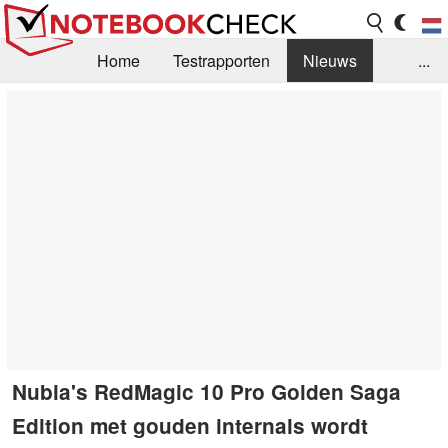
Home
Testrapporten
Nieuws
...
FAQ / Techniek
Bibliotheek
Aankoop Handleiding
Zoek
Contact
Nubia's RedMagic 10 Pro Golden Saga
Edition met gouden internals wordt