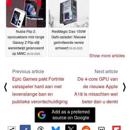
Nubia Flip 2:
RedMagic Dao 150W
opvouwbare mid-range
GaN-oplader: Nieuwe
Galaxy Z Flip-stijl
gelimiteerde versie
wereldwijd gelanceerd
arriveert
03-02-2025
op MWC
26-02-2025
Show more articles
Previous article
Next article
Epic Games pakt Fortnite
De 4-core GPU van
⟨
⟩
valsspeler hard aan met
de nieuwe Apple
levenslange ban en
A18 is misschien wel
publieke verontschuldiging
beter dan u denkt
Add as a preferred
source on Google