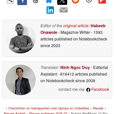
Editor of the
original article
:
Habeeb
Onawole
- Magazine Writer
- 1593
articles published on Notebookcheck
since 2023
Translator:
Ninh Ngoc Duy
- Editorial
Assistant
- 816412 articles published
on Notebookcheck
since 2008
contact me via:
Facebook
>
Overzichten en testrapporten over laptops en mobieltjes
>
Nieuws
>
Nieuws Archief
>
Nieuws archieven 2025 02
> Nubia's RedMagic 10 Pro