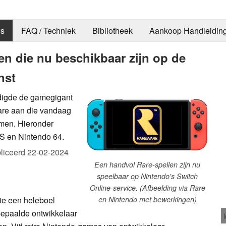
s
FAQ / Techniek
Bibliotheek
Aankoop Handleidin
en die nu beschikbaar zijn op de
nst
digde de gamegigant
are aan die vandaag
omen. Hieronder
S en Nintendo 64.
liceerd
22-02-2024
Een handvol Rare-spellen zijn nu
speelbaar op Nintendo's Switch
Online-service. (Afbeelding via Rare
te een heleboel
en Nintendo met bewerkingen)
 bepaalde ontwikkelaar