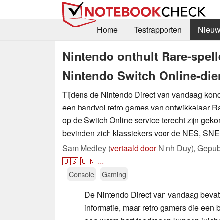
Home
Testrapporten
Nieuw
Nintendo onthult Rare-spell
Nintendo Switch Online-die
Tijdens de Nintendo Direct van vandaag kon
een handvol retro games van ontwikkelaar R
op de Switch Online service terecht zijn gek
bevinden zich klassiekers voor de NES, SNE
Sam Medley (
vertaald door
Ninh Duy),
Gepub
🇺🇸
🇨🇳
...
Console
Gaming
De Nintendo Direct van vandaag bevat
informatie, maar retro gamers die een