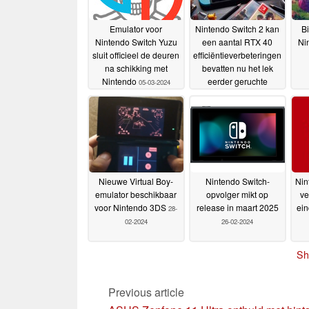
Emulator voor
Nintendo Switch 2 kan
B
Nintendo Switch Yuzu
een aantal RTX 40
Ni
sluit officieel de deuren
efficiëntieverbeteringen
na schikking met
bevatten nu het lek
Nintendo
eerder geruchte
05-03-2024
specificaties bevestigt
01-03-2024
Nieuwe Virtual Boy-
Nintendo Switch-
Nin
emulator beschikbaar
opvolger mikt op
ve
voor Nintendo 3DS
release in maart 2025
ei
28-
02-2024
26-02-2024
Sh
Previous article