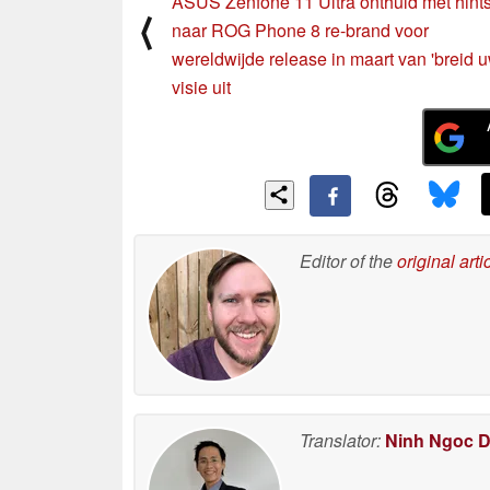
ASUS Zenfone 11 Ultra onthuld met hint
⟨
naar ROG Phone 8 re-brand voor
wereldwijde release in maart van 'breid 
visie uit
Editor of the
original arti
Translator:
Ninh Ngoc 