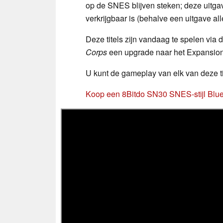
op de SNES blijven steken; deze uitgav
verkrijgbaar is (behalve een uitgave al
Deze titels zijn vandaag te spelen via
Corps
een upgrade naar het Expansion 
U kunt de gameplay van elk van deze tit
Koop een 8Bitdo SN30 SNES-stijl Bluet