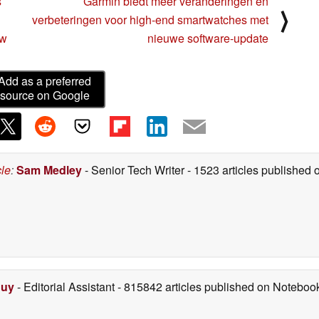
s
Garmin biedt meer veranderingen en
⟩
verbeteringen voor high-end smartwatches met
uw
nieuwe software-update
Add as a preferred
source on Google
cle
:
Sam Medley
- Senior Tech Writer
- 1523 articles publishe
Duy
- Editorial Assistant
- 815842 articles published on Notebo