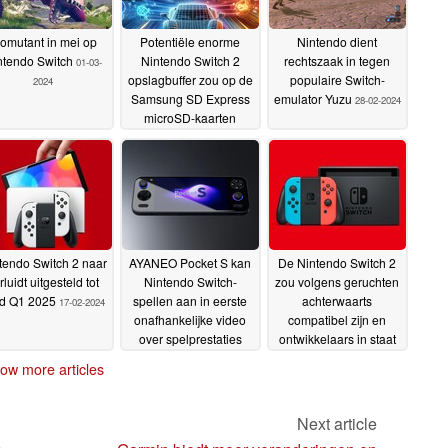
iomutant in mei op
Potentiële enorme
Nintendo dient
ntendo Switch
Nintendo Switch 2
rechtszaak in tegen
01-03-
opslagbuffer zou op de
populaire Switch-
2024
Samsung SD Express
emulator Yuzu
28-02-2024
microSD-kaarten
kunnen zitten
29-02-2024
tendo Switch 2 naar
AYANEO Pocket S kan
De Nintendo Switch 2
rluidt uitgesteld tot
Nintendo Switch-
zou volgens geruchten
nd Q1 2025
spellen aan in eerste
achterwaarts
17-02-2024
onafhankelijke video
compatibel zijn en
over spelprestaties
ontwikkelaars in staat
Android en emulatie
stellen oudere spellen
15-
ow more articles
te upgraden
02-2024
14-02-2024
Next article