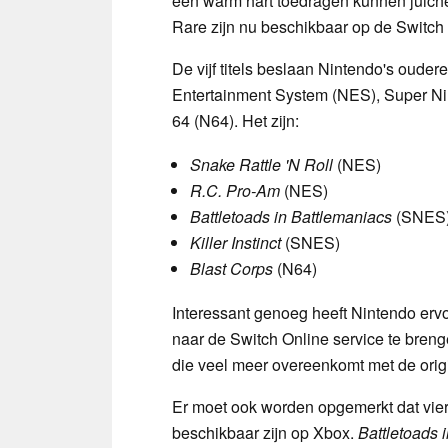
een warm hart toedragen kunnen juiche
Rare zijn nu beschikbaar op de Switch 
De vijf titels beslaan Nintendo's oude
Entertainment System (NES), Super N
64 (N64). Het zijn:
Snake Rattle 'N Roll
(NES)
R.C. Pro-Am
(NES)
Battletoads in Battlemaniacs
(SNES
Killer Instinct
(SNES)
Blast Corps
(N64)
Interessant genoeg heeft Nintendo e
naar de Switch Online service te breng
die veel meer overeenkomt met de orig
Er moet ook worden opgemerkt dat vier 
beschikbaar zijn op Xbox.
Battletoads 