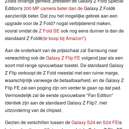
Zoals onlangs gemeld, presteert de Galaxy Z Fold Special
Edition's
200 MP camera beter dan de
Galaxy Z Fold6
aanzienlijk beter. Dat zou het mogelijke gebrek aan een
upgrade voor de Z Fold7 nogal verbijsterend maken,
vooral omdat de
Z Fold SE
ook nog eens dunner is dan de
standaard Z Fold6
(te koop bij Amazon
).
Aan de onderkant van de prijsschaal zal Samsung naar
verwachting ook de
Galaxy Z Flip FE
volgend jaar als een
soort mid-range opvouwbaar toestel. De standaard Galaxy
Z Flip verkoopt de Z Fold meestal met een ruime marge,
waarschijnlijk vanwege de betaalbaarheid, en de Galaxy Z
Flip FE zal een poging zijn om verder te gaan op dat pad.
Vermoedelijk zal de eerste opvouwbare "Fan Edition"
identiek zijn aan de standaard Galaxy Z Flip7, met
uitzondering van de chipset.
Gezien de verschillen tussen de
Galaxy S24
en
S24 FE
is