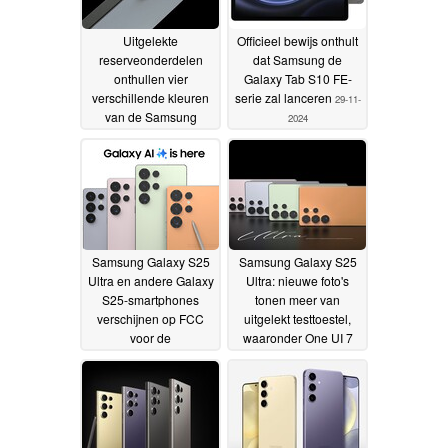
Uitgelekte
Officieel bewijs onthult
reserveonderdelen
dat Samsung de
onthullen vier
Galaxy Tab S10 FE-
verschillende kleuren
serie zal lanceren
29-11-
van de Samsung
2024
Galaxy S25 Ultra
04-12-
2024
Samsung Galaxy S25
Samsung Galaxy S25
Ultra en andere Galaxy
Ultra: nieuwe foto's
S25-smartphones
tonen meer van
verschijnen op FCC
uitgelekt testtoestel,
voor de
waaronder One UI 7
geruchtmakende
screenshots
28-11-2024
release in januari 2025
28-11-2024