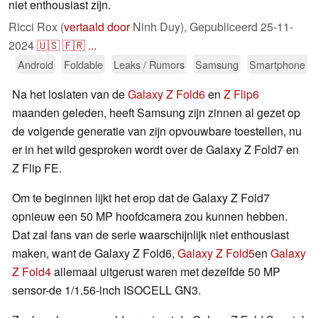
niet enthousiast zijn.
Ricci Rox (
vertaald door
Ninh Duy),
Gepubliceerd
25-11-
2024
🇺🇸
🇫🇷
...
Android
Foldable
Leaks / Rumors
Samsung
Smartphone
Na het loslaten van de
Galaxy Z Fold6
en
Z Flip6
maanden geleden, heeft Samsung zijn zinnen al gezet op
de volgende generatie van zijn opvouwbare toestellen, nu
er in het wild gesproken wordt over de Galaxy Z Fold7 en
Z Flip FE.
Om te beginnen lijkt het erop dat de Galaxy Z Fold7
opnieuw een 50 MP hoofdcamera zou kunnen hebben.
Dat zal fans van de serie waarschijnlijk niet enthousiast
maken, want de Galaxy Z Fold6,
Galaxy Z Fold5
en
Galaxy
Z Fold4
allemaal uitgerust waren met dezelfde 50 MP
sensor-de 1/1.56-inch ISOCELL GN3.