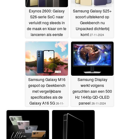
Exynos 2600: Galaxy
Samsung Galaxy S25+
S26-serie SoC naar
scoort uitstekend op
verluidt nog steeds in
Geekbench nu
de maak en klaar om te
Unpacked dichterbij
lanceren als eerste
komt
27-11-2024
2nm
smartphonechipset
28-
11-2024
Samsung Galaxy M16
Samsung Display
gespot op Geekbench
werkt volgens
met vergelijkbare
geruchten aan een 500
specificaties als de
Hz 1440p QD-OLED
Galaxy A16 5G
paneel
26-11-
26-11-2024
2024