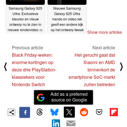
Samsung Galaxy S25
Nieuwe Samsung
Ultra: Exclusieve
Galaxy S25 Ultra
kleuren en nieuw
hands-on video lek
ontwerp nu te zien in
geeft een andere kijk
nieuwe rendervideo
op het ontwerp tweak
26-
Show more articles
11-2024
26-11-2024
Previous article
Next article
Black Friday-weken:
Het gerucht gaat dat
enorme kortingen op
Xiaomi en AMD
⟨
⟩
deze drie PlayStation-
binnenkort de
klassiekers voor
smartphone SoC-markt
Nintendo Switch
zullen betreden
Add as a preferred
source on Google