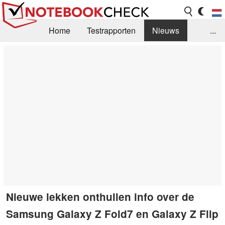
Home
Testrapporten
Nieuws
...
FAQ / Techniek
Bibliotheek
Aankoop Handleiding
Zoek
Contact
Nieuwe lekken onthullen info over de
Samsung Galaxy Z Fold7 en Galaxy Z Flip