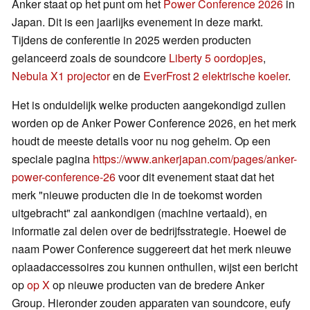
Anker staat op het punt om het
Power Conference 2026
in
Japan. Dit is een jaarlijks evenement in deze markt.
Tijdens de conferentie in 2025 werden producten
gelanceerd zoals de soundcore
Liberty 5 oordopjes
,
Nebula X1 projector
en de
EverFrost 2 elektrische koeler
.
Het is onduidelijk welke producten aangekondigd zullen
worden op de Anker Power Conference 2026, en het merk
houdt de meeste details voor nu nog geheim. Op een
speciale pagina
https://www.ankerjapan.com/pages/anker-
power-conference-26
voor dit evenement staat dat het
merk "nieuwe producten die in de toekomst worden
uitgebracht" zal aankondigen (machine vertaald), en
informatie zal delen over de bedrijfsstrategie. Hoewel de
naam Power Conference suggereert dat het merk nieuwe
oplaadaccessoires zou kunnen onthullen, wijst een bericht
op
op X
op nieuwe producten van de bredere Anker
Group. Hieronder zouden apparaten van soundcore, eufy