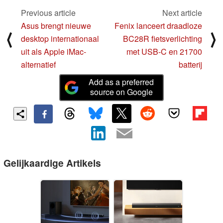
Previous article
Next article
Asus brengt nieuwe
Fenix lanceert draadloze
⟨
⟩
desktop internationaal
BC28R fietsverlichting
uit als Apple iMac-
met USB-C en 21700
alternatief
batterij
Add as a preferred
source on Google
Gelijkaardige Artikels