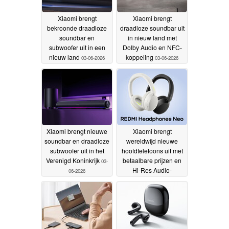
Xiaomi brengt
Xiaomi brengt
bekroonde draadloze
draadloze soundbar uit
soundbar en
in nieuw land met
subwoofer uit in een
Dolby Audio en NFC-
nieuw land
koppeling
03-06-2026
03-06-2026
Xiaomi brengt nieuwe
Xiaomi brengt
soundbar en draadloze
wereldwijd nieuwe
subwoofer uit in het
hoofdtelefoons uit met
Verenigd Koninkrijk
betaalbare prijzen en
03-
Hi-Res Audio-
06-2026
certificering
29-05-2026