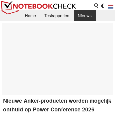
Home
Testrapporten
Nieuws
...
FAQ / Techniek
Bibliotheek
Aankoop Handleiding
Zoek
Contact
Nieuwe Anker-producten worden mogelijk
onthuld op Power Conference 2026