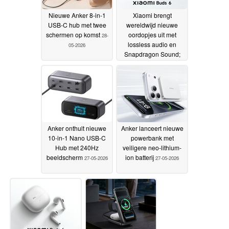
Nieuwe Anker 8-in-1
Xiaomi brengt
USB-C hub met twee
wereldwijd nieuwe
schermen op komst
oordopjes uit met
28-
lossless audio en
05-2026
Snapdragon Sound;
goedkopere prijzen
bevestigd in Europa
28-
05-2026
Anker onthult nieuwe
Anker lanceert nieuwe
10-in-1 Nano USB-C
powerbank met
Hub met 240Hz
veiligere neo-lithium-
beeldscherm
ion batterij
27-05-2026
27-05-2026