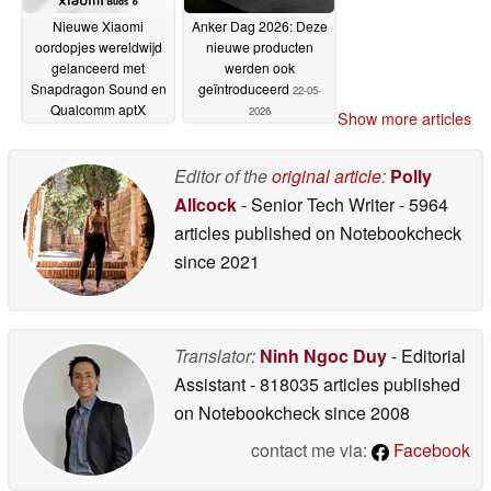
Nieuwe Xiaomi
Anker Dag 2026: Deze
oordopjes wereldwijd
nieuwe producten
gelanceerd met
werden ook
Snapdragon Sound en
geïntroduceerd
22-05-
Qualcomm aptX
2026
Show more articles
Lossless
27-05-2026
Editor of the
original article
:
Polly
Allcock
- Senior Tech Writer
- 5964
articles published on Notebookcheck
since 2021
Translator:
Ninh Ngoc Duy
- Editorial
Assistant
- 818035 articles published
on Notebookcheck
since 2008
contact me via:
Facebook