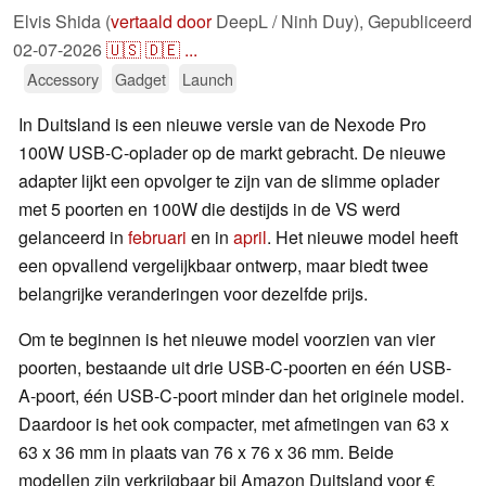
Elvis Shida (
vertaald door
DeepL / Ninh Duy),
Gepubliceerd
02-07-2026
🇺🇸
🇩🇪
...
Accessory
Gadget
Launch
In Duitsland is een nieuwe versie van de Nexode Pro
100W USB-C-oplader op de markt gebracht. De nieuwe
adapter lijkt een opvolger te zijn van de slimme oplader
met 5 poorten en 100W die destijds in de VS werd
gelanceerd in
februari
en in
april
. Het nieuwe model heeft
een opvallend vergelijkbaar ontwerp, maar biedt twee
belangrijke veranderingen voor dezelfde prijs.
Om te beginnen is het nieuwe model voorzien van vier
poorten, bestaande uit drie USB-C-poorten en één USB-
A-poort, één USB-C-poort minder dan het originele model.
Daardoor is het ook compacter, met afmetingen van 63 x
63 x 36 mm in plaats van 76 x 76 x 36 mm. Beide
modellen zijn verkrijgbaar bij Amazon Duitsland voor €