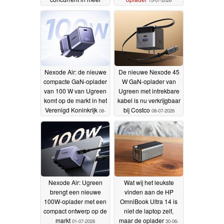
landen
24-07-2026
Nexode Air: de nieuwe
De nieuwe Nexode 45
compacte GaN-oplader
W GaN-oplader van
van 100 W van Ugreen
Ugreen met intrekbare
komt op de markt in het
kabel is nu verkrijgbaar
Verenigd Koninkrijk
bij Costco
08-
08-07-2026
07-2026
Nexode Air: Ugreen
Wat wij het leukste
brengt een nieuwe
vinden aan de HP
100W-oplader met een
OmniBook Ultra 14 is
compact ontwerp op de
niet de laptop zelf,
markt
maar de oplader
01-07-2026
30-06-