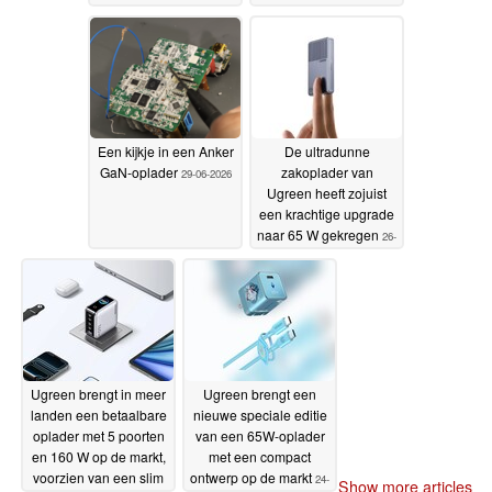
2026
Een kijkje in een Anker
De ultradunne
GaN-oplader
zakoplader van
29-06-2026
Ugreen heeft zojuist
een krachtige upgrade
naar 65 W gekregen
26-
06-2026
Ugreen brengt in meer
Ugreen brengt een
landen een betaalbare
nieuwe speciale editie
oplader met 5 poorten
van een 65W-oplader
en 160 W op de markt,
met een compact
voorzien van een slim
ontwerp op de markt
24-
Show more articles