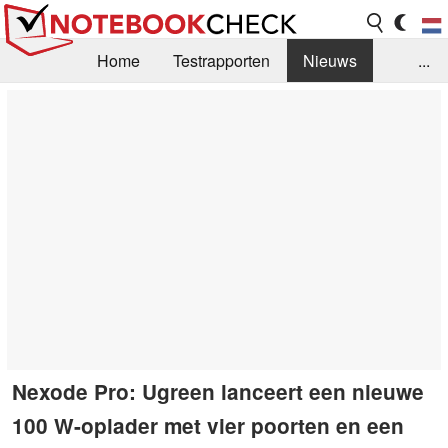
Home
Testrapporten
Nieuws
...
FAQ / Techniek
Bibliotheek
Aankoop Handleiding
Zoek
Contact
Nexode Pro: Ugreen lanceert een nieuwe
100 W-oplader met vier poorten en een