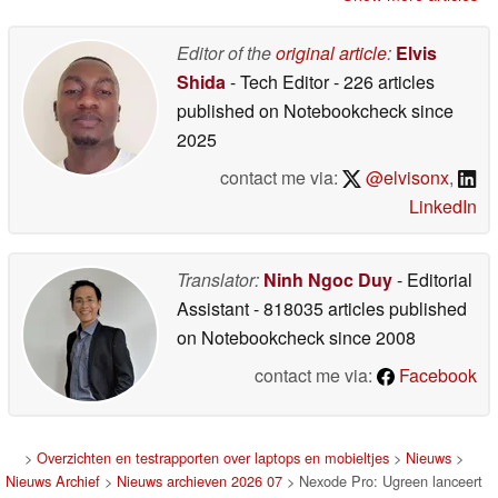
display
26-06-2026
06-2026
Editor of the
original article
:
Elvis
Shida
- Tech Editor
- 226 articles
published on Notebookcheck
since
2025
contact me via:
@elvisonx
,
LinkedIn
Translator:
Ninh Ngoc Duy
- Editorial
Assistant
- 818035 articles published
on Notebookcheck
since 2008
contact me via:
Facebook
>
Overzichten en testrapporten over laptops en mobieltjes
>
Nieuws
>
Nieuws Archief
>
Nieuws archieven 2026 07
> Nexode Pro: Ugreen lanceert