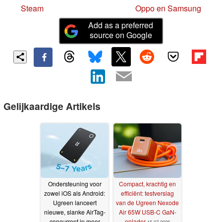
Steam
Oppo en Samsung
Add as a preferred
source on Google
Gelijkaardige Artikels
Ondersteuning voor
Compact, krachtig en
zowel iOS als Android:
efficiënt: testverslag
Ugreen lanceert
van de Ugreen Nexode
nieuwe, slanke AirTag-
Air 65W USB-C GaN-
concurrent in meer
oplader
15-07-2026