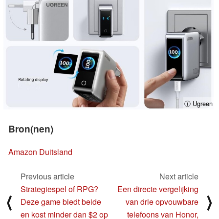
ⓘ Ugreen
Bron(nen)
Amazon Duitsland
Previous article
Next article
Strategiespel of RPG?
Een directe vergelijking
⟨
⟩
Deze game biedt beide
van drie opvouwbare
en kost minder dan $2 op
telefoons van Honor,