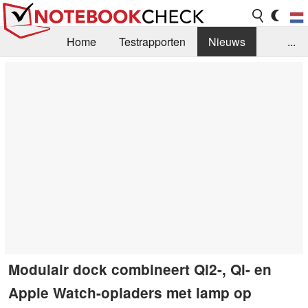
Home
Testrapporten
Nieuws
...
FAQ / Techniek
Bibliotheek
Aankoop Handleiding
Zoek
Contact
Modulair dock combineert Qi2-, Qi- en
Apple Watch-opladers met lamp op