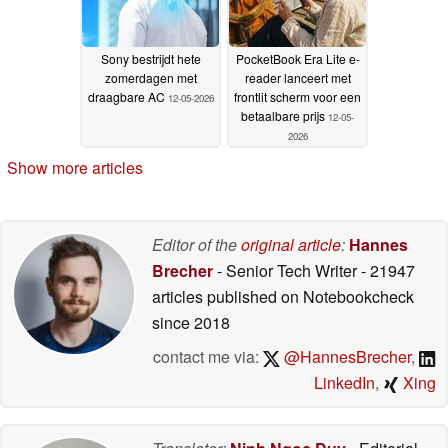
Sony bestrijdt hete
PocketBook Era Lite e-
zomerdagen met
reader lanceert met
draagbare AC
frontlit scherm voor een
12-05-2026
betaalbare prijs
12-05-
2026
Show more articles
Editor of the
original article
:
Hannes
Brecher
- Senior Tech Writer
- 21947
articles published on Notebookcheck
since 2018
contact me via:
@HannesBrecher
,
LinkedIn
,
Xing