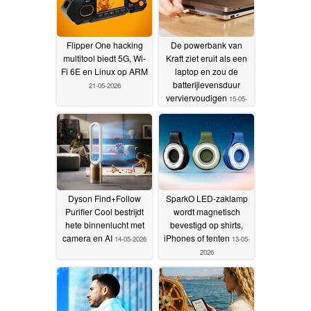
Flipper One hacking
De powerbank van
multitool biedt 5G, Wi-
Kraft ziet eruit als een
Fi 6E en Linux op ARM
laptop en zou de
batterijlevensduur
21-05-2026
verviervoudigen
15-05-
2026
Dyson Find+Follow
SparkO LED-zaklamp
Purifier Cool bestrijdt
wordt magnetisch
hete binnenlucht met
bevestigd op shirts,
camera en AI
iPhones of tenten
14-05-2026
13-05-
2026