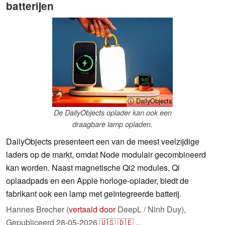
batterijen
ⓘ DailyObjects
De DailyObjects oplader kan ook een
draagbare lamp opladen.
DailyObjects presenteert een van de meest veelzijdige
laders op de markt, omdat Node modulair gecombineerd
kan worden. Naast magnetische Qi2 modules, Qi
oplaadpads en een Apple horloge-oplader, biedt de
fabrikant ook een lamp met geïntegreerde batterij.
Hannes Brecher (
vertaald door
DeepL / Ninh Duy),
Gepubliceerd
28-05-2026
🇺🇸
🇩🇪
...