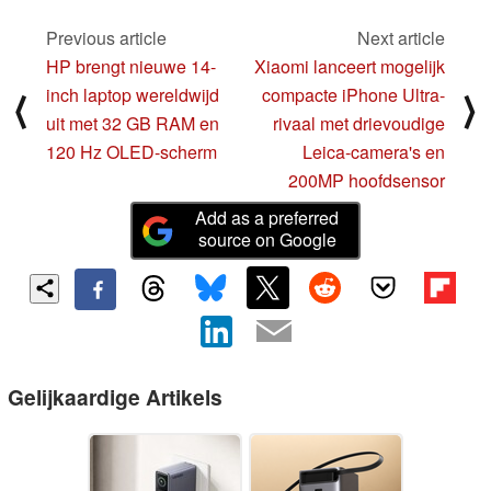
Previous article
Next article
HP brengt nieuwe 14-
Xiaomi lanceert mogelijk
inch laptop wereldwijd
compacte iPhone Ultra-
⟨
⟩
uit met 32 GB RAM en
rivaal met drievoudige
120 Hz OLED-scherm
Leica-camera's en
200MP hoofdsensor
Add as a preferred
source on Google
Gelijkaardige Artikels