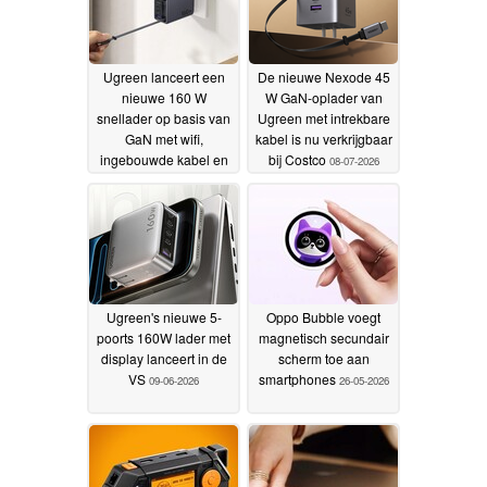
Ugreen lanceert een
De nieuwe Nexode 45
nieuwe 160 W
W GaN-oplader van
snellader op basis van
Ugreen met intrekbare
GaN met wifi,
kabel is nu verkrijgbaar
ingebouwde kabel en
bij Costco
08-07-2026
display
30-07-2026
Ugreen's nieuwe 5-
Oppo Bubble voegt
poorts 160W lader met
magnetisch secundair
display lanceert in de
scherm toe aan
VS
smartphones
09-06-2026
26-05-2026