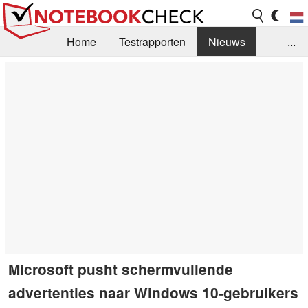
Home
Testrapporten
Nieuws
...
FAQ / Techniek
Bibliotheek
Aankoop Handleiding
Zoek
Contact
Microsoft pusht schermvullende
advertenties naar Windows 10-gebruikers