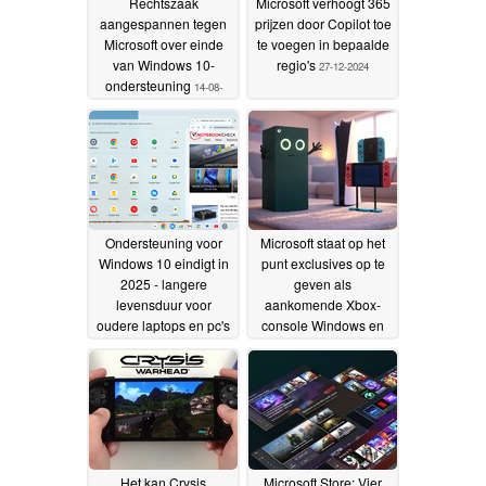
Rechtszaak
Microsoft verhoogt 365
aangespannen tegen
prijzen door Copilot toe
Microsoft over einde
te voegen in bepaalde
van Windows 10-
regio's
27-12-2024
ondersteuning
14-08-
2025
Ondersteuning voor
Microsoft staat op het
Windows 10 eindigt in
punt exclusives op te
2025 - langere
geven als
levensduur voor
aankomende Xbox-
oudere laptops en pc's
console Windows en
nog steeds mogelijk
Epic-, GOG- en Steam-
dankzij Google
gamewinkels zou
ChromeOS Flex
kunnen draaien
23-12-
23-12-
2024
2024
Het kan Crysis
Microsoft Store: Vier