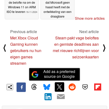
de belofte na om de
dat Microsoft geen
Windows 11 on ARM
haast heeft met de
ISO te leveren
ontwikkeling van een
16-11-2024
draagbare
Show more articles
spelcomputer
14-11-2024
Previous article
Next article
Met Xbox Cloud
Steam pakt vage beloftes
Gaming kunnen
en gemiste deadlines aan
⟨
⟩
gebruikers nu hun
met nieuwe richtlijnen voor
eigen games
seizoenkaarten
streamen
Add as a preferred
source on Google