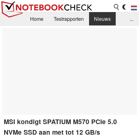
Home
Testrapporten
Nieuws
...
FAQ / Techniek
Bibliotheek
Aankoop Handleiding
Zoek
Contact
MSI kondigt SPATIUM M570 PCIe 5.0
NVMe SSD aan met tot 12 GB/s