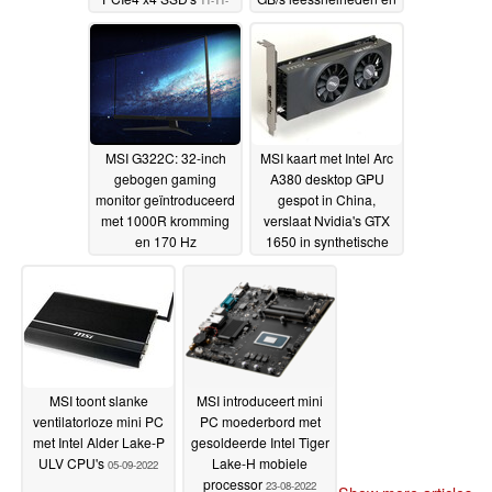
11-11-
3,4 miljoen
2022
willekeurige IOPS
22-10-
2022
MSI G322C: 32-inch
MSI kaart met Intel Arc
gebogen gaming
A380 desktop GPU
monitor geïntroduceerd
gespot in China,
met 1000R kromming
verslaat Nvidia's GTX
en 170 Hz
1650 in synthetische
verversingssnelheid
tests
13-
14-09-2022
10-2022
MSI toont slanke
MSI introduceert mini
ventilatorloze mini PC
PC moederbord met
met Intel Alder Lake-P
gesoldeerde Intel Tiger
ULV CPU's
Lake-H mobiele
05-09-2022
processor
23-08-2022