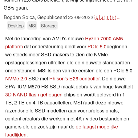
GB/s gaan.
Bogdan Solca,
Gepubliceerd
23-09-2022
🇺🇸
🇫🇷
...
Desktop
MSI
Storage
Met de lancering van AMD's nieuwe
Ryzen 7000
AM5
platform
dat ondersteuning biedt voor
PCIe 5.0
beginnen
we steeds meer SSD-makers te zien die NVMe-
opslagoplossingen uitrollen die de nieuwste standaarden
ondersteunen. MSI is een van de eersten die een PCIe 5.0
NVMe 2.0
SSD met
Phison's E26 controller
. De nieuwe
SPATIUM M570 HS SSD maakt gebruik van hoge kwaliteit
3D NAND flash geheugen
chips en wordt geleverd in 1
TB, 2 TB en 4 TB capaciteiten. MSI raadt deze nieuwe
razendsnelle SSD modellen aan voor professionals,
content creators die werken met 4K+ video bestanden en
gamers die op zoek zijn naar de
de laagst mogelijke
laadtijden
.