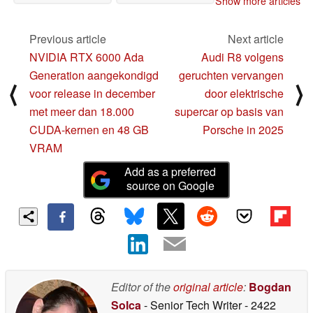
Show more articles
Previous article
Next article
NVIDIA RTX 6000 Ada
Audi R8 volgens
Generation aangekondigd
geruchten vervangen
⟨
⟩
voor release in december
door elektrische
met meer dan 18.000
supercar op basis van
CUDA-kernen en 48 GB
Porsche in 2025
VRAM
Add as a preferred
source on Google
Editor of the
original article
:
Bogdan
Solca
- Senior Tech Writer
- 2422