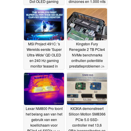
Dot OLED gaming
dimzones en 1.000 nits
monitor met KVM
piekhelderheid
13-12-
switch
15-12-2022
2022
MSI Project 491C: 's
Kingston Fury
Werelds eerste 'Super
Renegade 2 TB PCIe4
Ultra-Wide' QD OLED
NVMe benchmarks
en 240 Hz gaming
onthullen potentiële
monitor teased in
prestatieproblemen
24-
aanloop naar
11-2022
introductie op CES
2023
25-11-2022
Lexar NM800 Pro toont
KIOXIA demonstreert
het belang aan van het
Silicon Motion SM8366
gebruik van een
PCIe 5.0 SSD-
koellichaam voor
controller met 13,6
PCIe4 x4 SSD's
GB/s leessnelheden en