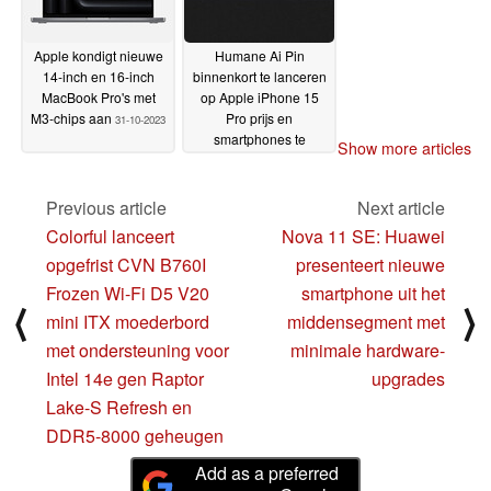
Apple kondigt nieuwe
Humane Ai Pin
14-inch en 16-inch
binnenkort te lanceren
MacBook Pro's met
op Apple iPhone 15
M3-chips aan
Pro prijs en
31-10-2023
smartphones te
Show more articles
vervangen door AI
31-
10-2023
Previous article
Next article
Colorful lanceert
Nova 11 SE: Huawei
opgefrist CVN B760I
presenteert nieuwe
Frozen Wi-Fi D5 V20
smartphone uit het
⟨
⟩
mini ITX moederbord
middensegment met
met ondersteuning voor
minimale hardware-
Intel 14e gen Raptor
upgrades
Lake-S Refresh en
DDR5-8000 geheugen
Add as a preferred