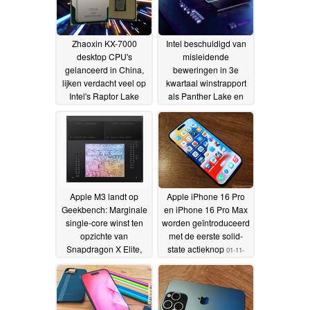
Zhaoxin KX-7000
Intel beschuldigd van
desktop CPU's
misleidende
gelanceerd in China,
beweringen in 3e
lijken verdacht veel op
kwartaal winstrapport
Intel's Raptor Lake
als Panther Lake en
modellen
Nova Lake LLC
14-12-2023
zouden kunnen
uitkomen in 4e
kwartaal 2024 en 1e
kwartaal 2025
15-11-2023
Apple M3 landt op
Apple iPhone 16 Pro
Geekbench: Marginale
en iPhone 16 Pro Max
single-core winst ten
worden geïntroduceerd
opzichte van
met de eerste solid-
Snapdragon X Elite,
state actieknop
01-11-
maar blijft 22% achter
2023
in multi-core
vergeleken met
Qualcomm's 80 W