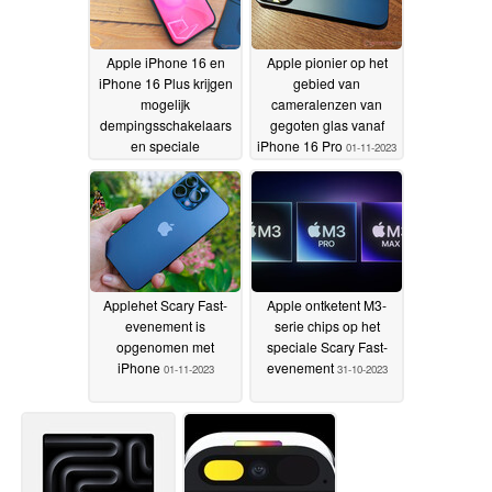
referentieontwerp
02-11-
2023
Apple iPhone 16 en
Apple pionier op het
iPhone 16 Plus krijgen
gebied van
mogelijk
cameralenzen van
dempingsschakelaars
gegoten glas vanaf
en speciale
iPhone 16 Pro
01-11-2023
actieknoppen
01-11-2023
Applehet Scary Fast-
Apple ontketent M3-
evenement is
serie chips op het
opgenomen met
speciale Scary Fast-
iPhone
evenement
01-11-2023
31-10-2023