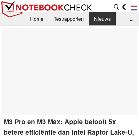
Home
Testrapporten
Nieuws
...
FAQ / Techniek
Bibliotheek
Aankoop Handleiding
Zoek
Contact
M3 Pro en M3 Max: Apple belooft 5x
betere efficiëntie dan Intel Raptor Lake-U,