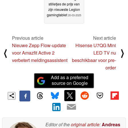
stilletjes de prijs van
zijn nieuwste Legion
gamingtablet
20-03-2025
Previous article
Next article
Nieuwe Zepp Flow-update
Hisense U7QG Mini
⟨
⟩
voor Amazfit Active 2
LED TV nu
verbetert meldingsassistent
beschikbaar voor pre-
order
Add as a preferred
source on Google
Editor of the
original article
:
Andreas