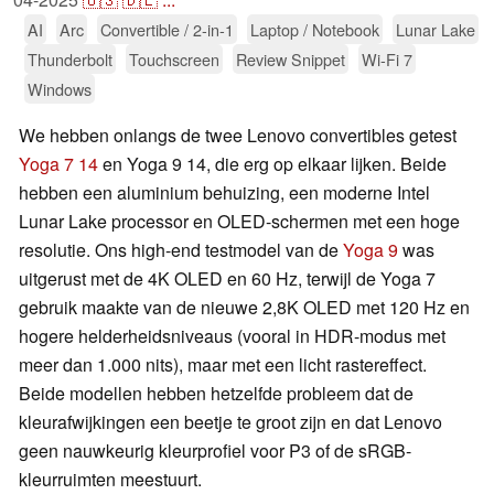
AI
Arc
Convertible / 2-in-1
Laptop / Notebook
Lunar Lake
Thunderbolt
Touchscreen
Review Snippet
Wi-Fi 7
Windows
We hebben onlangs de twee Lenovo convertibles getest
Yoga 7 14
en Yoga 9 14, die erg op elkaar lijken. Beide
hebben een aluminium behuizing, een moderne Intel
Lunar Lake processor en OLED-schermen met een hoge
resolutie. Ons high-end testmodel van de
Yoga 9
was
uitgerust met de 4K OLED en 60 Hz, terwijl de Yoga 7
gebruik maakte van de nieuwe 2,8K OLED met 120 Hz en
hogere helderheidsniveaus (vooral in HDR-modus met
meer dan 1.000 nits), maar met een licht rastereffect.
Beide modellen hebben hetzelfde probleem dat de
kleurafwijkingen een beetje te groot zijn en dat Lenovo
geen nauwkeurig kleurprofiel voor P3 of de sRGB-
kleurruimten meestuurt.