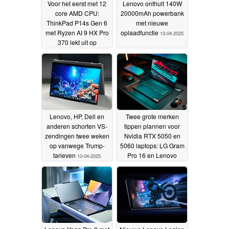
Voor het eerst met 12
Lenovo onthult 140W
core AMD CPU:
20000mAh powerbank
ThinkPad P14s Gen 6
met nieuwe
met Ryzen AI 9 HX Pro
oplaadfunctie
13-04-2025
370 lekt uit op
Maleisische Lenovo-
site
14-04-2025
Lenovo, HP, Dell en
Twee grote merken
anderen schorten VS-
tippen plannen voor
zendingen twee weken
Nvidia RTX 5050 en
op vanwege Trump-
5060 laptops: LG Gram
tarieven
Pro 16 en Lenovo
10-04-2025
IdeaPad Pro 5i voegen
zich bij Razer Blade in
GPU-ruimte op
instapniveau
08-04-2025