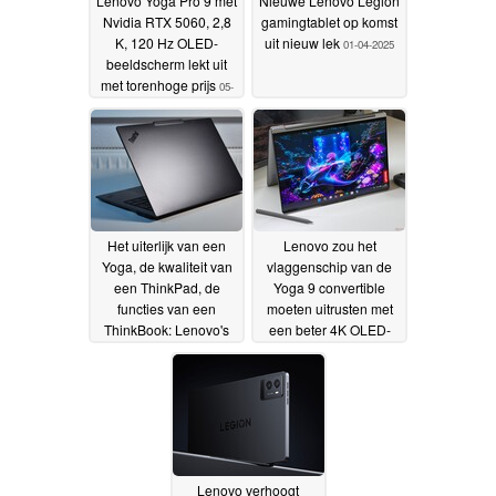
Lenovo Yoga Pro 9 met
Nieuwe Lenovo Legion
Nvidia RTX 5060, 2,8
gamingtablet op komst
K, 120 Hz OLED-
uit nieuw lek
01-04-2025
beeldscherm lekt uit
met torenhoge prijs
05-
04-2025
Het uiterlijk van een
Lenovo zou het
Yoga, de kwaliteit van
vlaggenschip van de
een ThinkPad, de
Yoga 9 convertible
functies van een
moeten uitrusten met
ThinkBook: Lenovo's
een beter 4K OLED-
ThinkPad X9-14
scherm
23-03-2025
vervaagt de grens
29-03-
2025
Lenovo verhoogt