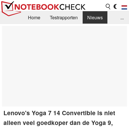
Home
Testrapporten
Nieuws
...
FAQ / Techniek
Bibliotheek
Aankoop Handleiding
Zoek
Contact
Lenovo's Yoga 7 14 Convertible is niet
alleen veel goedkoper dan de Yoga 9,