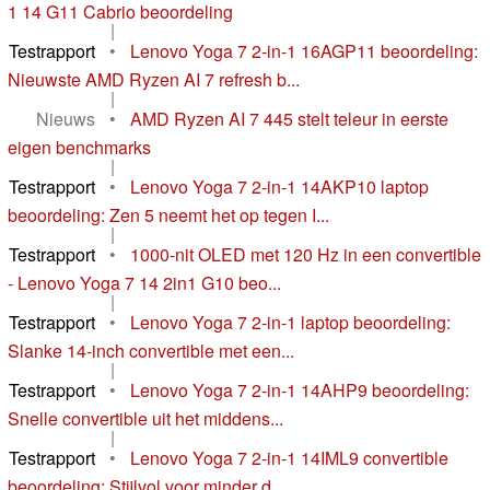
1 14 G11 Cabrio beoordeling
|
Testrapport
•
Lenovo Yoga 7 2-in-1 16AGP11 beoordeling:
Nieuwste AMD Ryzen AI 7 refresh b...
|
Nieuws
•
AMD Ryzen AI 7 445 stelt teleur in eerste
eigen benchmarks
|
Testrapport
•
Lenovo Yoga 7 2-in-1 14AKP10 laptop
beoordeling: Zen 5 neemt het op tegen I...
|
Testrapport
•
1000-nit OLED met 120 Hz in een convertible
- Lenovo Yoga 7 14 2in1 G10 beo...
|
Testrapport
•
Lenovo Yoga 7 2-in-1 laptop beoordeling:
Slanke 14-inch convertible met een...
|
Testrapport
•
Lenovo Yoga 7 2-in-1 14AHP9 beoordeling:
Snelle convertible uit het middens...
|
Testrapport
•
Lenovo Yoga 7 2-in-1 14IML9 convertible
beoordeling: Stijlvol voor minder d...