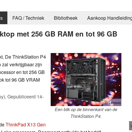
s
FAQ / Techniek
Bibliotheek
Aankoop Handleidin
sktop met 256 GB RAM en tot 96 GB
kt. De ThinkStation P4
al verkrijgbaar zijn
cessor en tot 256 GB
ok tot 96 GB VRAM
uy),
Gepubliceerd
14-
ⓘ Lenovo
Een blik op de binnenkant van de
ThinkStation P4.
 de
ThinkPad X13 Gen