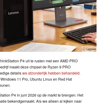
ⓘ Lenovo
hinkStation P4 uit te rusten met een AMD PRO
bedrijf maakt deze chipset de Ryzen 9 PRO
edige details
we afzonderlijk hebben behandeld
.
al Windows 11 Pro, Ubuntu Linux en Red Hat
teunen.
tion P4 in juni 2026 op de markt te brengen. Het
rmatie bekendgemaakt. Als we alleen al kijken naar