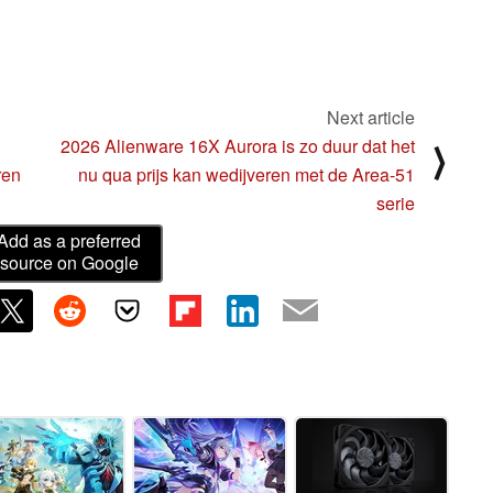
Next article
2026 Alienware 16X Aurora is zo duur dat het
⟩
ren
nu qua prijs kan wedijveren met de Area-51
serie
Add as a preferred
source on Google