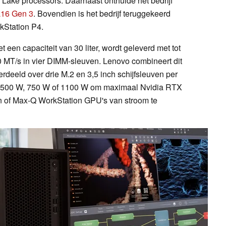
Lake processors. Daarnaast onthulde het bedrijf
L16 Gen 3
. Bovendien is het bedrijf teruggekeerd
kStation P4.
een capaciteit van 30 liter, wordt geleverd met tot
MT/s in vier DIMM-sleuven. Lenovo combineert dit
deeld over drie M.2 en 3,5 inch schijfsleuven per
an 500 W, 750 W of 1100 W om maximaal Nvidia RTX
n of Max-Q WorkStation GPU's van stroom te