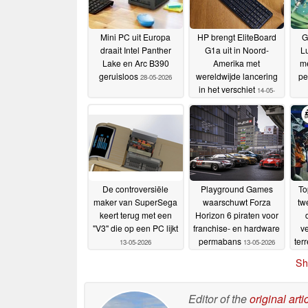
Mini PC uit Europa
HP brengt EliteBoard
G
draait Intel Panther
G1a uit in Noord-
Lu
Lake en Arc B390
Amerika met
me
geruisloos
wereldwijde lancering
pe
28-05-2026
in het verschiet
14-05-
2026
De controversiële
Playground Games
To
maker van SuperSega
waarschuwt Forza
tw
keert terug met een
Horizon 6 piraten voor
"V3" die op een PC lijkt
franchise- en hardware
ve
permabans
ter
13-05-2026
13-05-2026
Sh
Editor of the
original arti