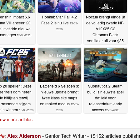
enshin Impact 6.6
Honkai: Star Rail 4.2
Noctua brengt eindelijk
na VII lanceert 20
Fase 2 is nu live
de volledig zwarte NF-
13-05-
i met drie nieuwe
A12X25 G2
2026
rsonages
Chromax.Black
13-05-2026
ventilator uit voor $35
13-05-2026
p 20 spellen: Deze
Battlefield 6 Seizoen 3:
Subnautica 2 Steam
ee titels domineren
Nieuwe update brengt
build is nieuwste spel
de hitlijsten terwijl
twee klassieke maps
dat lekt voor
rrassende stijgers
en ranked modus
releasedatum early
12-05-
rein winnen
access
13-05-2026
2026
12-05-2026
ow more articles
cle
:
Alex Alderson
- Senior Tech Writer
- 15152 articles publi