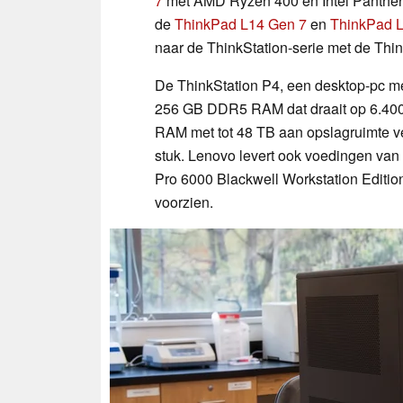
7
met AMD Ryzen 400 en Intel Panther 
de
ThinkPad L14 Gen 7
en
ThinkPad 
naar de ThinkStation-serie met de Thin
De ThinkStation P4, een desktop-pc met 
256 GB DDR5 RAM dat draait op 6.400 
RAM met tot 48 TB aan opslagruimte ver
stuk. Lenovo levert ook voedingen v
Pro 6000 Blackwell Workstation Editio
voorzien.