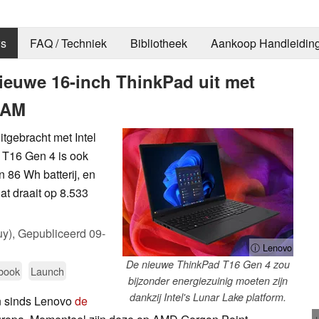
s
FAQ / Techniek
Bibliotheek
Aankoop Handleidin
ieuwe 16-inch ThinkPad uit met
RAM
tgebracht met Intel
 T16 Gen 4 is ook
86 Wh batterij, en
t draait op 8.533
uy),
Gepubliceerd
09-
ⓘ Lenovo
De nieuwe ThinkPad T16 Gen 4 zou
ebook
Launch
bijzonder energiezuinig moeten zijn
dankzij Intel's Lunar Lake platform.
n sinds Lenovo
de