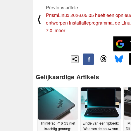
Previous article
PrismLinux 2026.05.05 heeft een opnie
⟨
ontworpen installatieprogramma, de Linu
7.0, meer
Gelijkaardige Artikels
ThinkPad P16 G3 niet
Einde van een tijdperk:
Ma
krachtig genoeg:
Waarom de bouw van
Dit