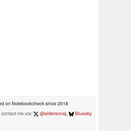
shed on Notebookcheck
since 2018
contact me via:
@aldersonaj
,
Bluesky