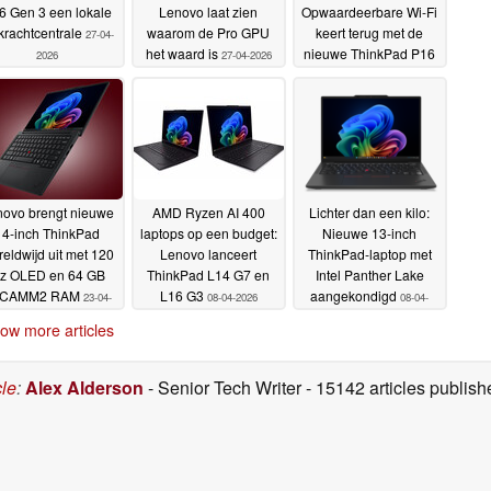
6 Gen 3 een lokale
Lenovo laat zien
Opwaardeerbare Wi-Fi
krachtcentrale
waarom de Pro GPU
keert terug met de
27-04-
het waard is
nieuwe ThinkPad P16
2026
27-04-2026
G3
25-04-2026
novo brengt nieuwe
AMD Ryzen AI 400
Lichter dan een kilo:
14-inch ThinkPad
laptops op een budget:
Nieuwe 13-inch
eldwijd uit met 120
Lenovo lanceert
ThinkPad-laptop met
z OLED en 64 GB
ThinkPad L14 G7 en
Intel Panther Lake
PCAMM2 RAM
L16 G3
aangekondigd
23-04-
08-04-2026
08-04-
2026
2026
ow more articles
cle
:
Alex Alderson
- Senior Tech Writer
- 15142 articles publi