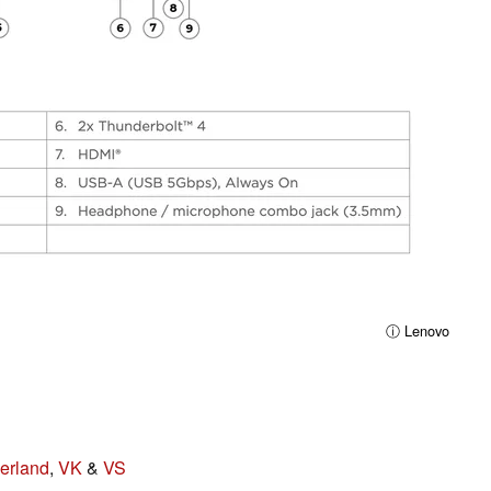
ⓘ Lenovo
Ierland
,
VK
&
VS