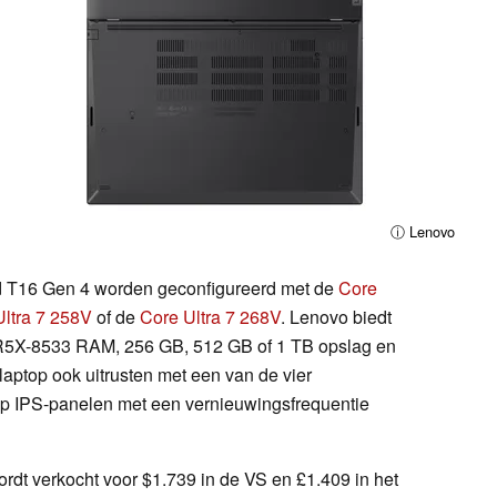
ⓘ Lenovo
ad T16 Gen 4 worden geconfigureerd met de
Core
Ultra 7 258V
of de
Core Ultra 7 268V
. Lenovo biedt
DR5X-8533 RAM, 256 GB, 512 GB of 1 TB opslag en
laptop ook uitrusten met een van de vier
0p IPS-panelen met een vernieuwingsfrequentie
dt verkocht voor $1.739 in de VS en £1.409 in het