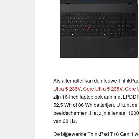
Als alternatief kan de nieuwe ThinkP
Ultra 5 236V
,
Core Ultra 5 238V
,
Core 
zijn 16-inch laptop ook aan met LPD
52,5 Wh of 86 Wh batterijen. U kunt de 
beeldschermen. Het zijn allemaal 120
van 60 Hz.
De bijgewerkte ThinkPad T16 Gen 4 wor