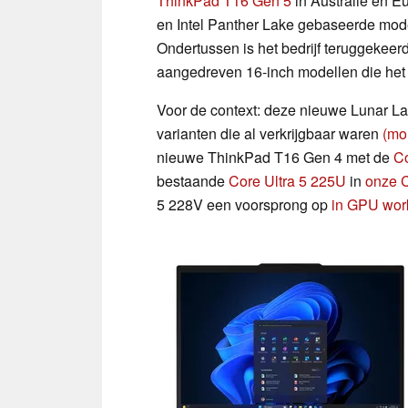
ThinkPad T16 Gen 5
in Australië en 
en Intel Panther Lake gebaseerde mode
Ondertussen is het bedrijf teruggekeerd
aangedreven 16-inch modellen die he
Voor de context: deze nieuwe Lunar La
varianten die al verkrijgbaar waren
(mo
nieuwe ThinkPad T16 Gen 4 met de
Co
bestaande
Core Ultra 5 225U
in
onze 
5 228V een voorsprong op
in GPU wor