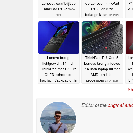
Lenovo, waar blijft de
de Lenovo ThinkPad
P1
ThinkPad P18?
P16 Gen 3 zo
AI-
30-04-
belangrijk is
2026
29-04-2026
Lenovo brengt
ThinkPad T16 Gen 5:
Le
lichtgewicht 14-inch
Lenovo brengt nieuwe
ThinkPad met 120 Hz
16-inch laptop uit met
wer
OLED-scherm en
AMD- en Intel-
H
haptisch trackpad uit in
processors
L
23-04-2026
de VS
24-04-2026
Sh
Editor of the
original arti