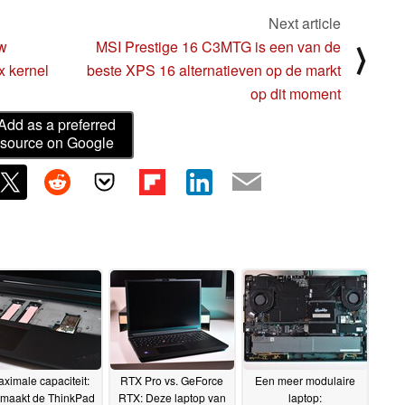
Next article
uw
MSI Prestige 16 C3MTG is een van de
⟩
x kernel
beste XPS 16 alternatieven op de markt
op dit moment
Add as a preferred
source on Google
ximale capaciteit:
RTX Pro vs. GeForce
Een meer modulaire
 maakt de ThinkPad
RTX: Deze laptop van
laptop: