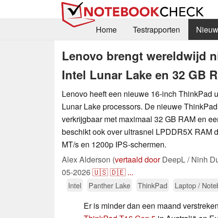
Home
Testrapporten
Nieuw
Lenovo brengt wereldwijd n
Intel Lunar Lake en 32 GB 
Lenovo heeft een nieuwe 16-inch ThinkPad ui
Lunar Lake processors. De nieuwe ThinkPad
verkrijgbaar met maximaal 32 GB RAM en een 
beschikt ook over ultrasnel LPDDR5X RAM da
MT/s en 1200p IPS-schermen.
Alex Alderson (
vertaald door
DeepL / Ninh D
05-2026
🇺🇸
🇩🇪
...
Intel
Panther Lake
ThinkPad
Laptop / Not
Er is minder dan een maand verstreke