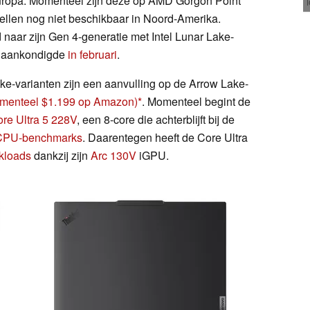
Europa. Momenteel zijn deze op AMD Gorgon Point
llen nog niet beschikbaar in Noord-Amerika.
 naar zijn Gen 4-generatie met Intel Lunar Lake-
t aankondigde
in februari
.
ke-varianten zijn een aanvulling op de Arrow Lake-
menteel $1.199 op Amazon)
. Momenteel begint de
re Ultra 5 228V
, een 8-core die achterblijft bij de
CPU-benchmarks
. Daarentegen heeft de Core Ultra
kloads
dankzij zijn
Arc 130V
iGPU.