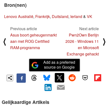
Bron(nen)
Lenovo Australië
,
Frankrijk
,
Duitsland
,
Ierland
&
VK
Previous article
Next article
Asus boort geheugenmarkt
Pwn2Own Berlijn
⟨
⟩
aan met ROG Certified
2026 - Windows 11
RAM-programma
en Microsoft
Exchange gehackt
Add as a preferred
source on Google
Gelijkaardige Artikels