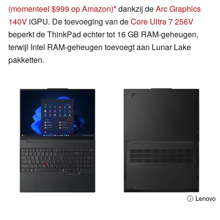
(momenteel $999 op Amazon)
dankzij de
Arc Graphics
140V
iGPU. De toevoeging van de
Core Ultra 7 256V
beperkt de ThinkPad echter tot 16 GB RAM-geheugen,
terwijl Intel RAM-geheugen toevoegt aan Lunar Lake
pakketten.
ⓘ Lenovo