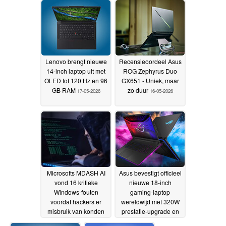
Lenovo brengt nieuwe
Recensieoordeel Asus
14-inch laptop uit met
ROG Zephyrus Duo
OLED tot 120 Hz en 96
GX651 - Uniek, maar
GB RAM
zo duur
17-05-2026
16-05-2026
Microsofts MDASH AI
Asus bevestigt officieel
vond 16 kritieke
nieuwe 18-inch
Windows-fouten
gaming-laptop
voordat hackers er
wereldwijd met 320W
misbruik van konden
prestatie-upgrade en
maken
4K Mini LED-scherm
16-05-2026