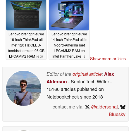
16-05-2026
Lenovo brengt nieuwe
Lenovo brengt nieuwe
16-inch ThinkPad uit
14-inch ThinkPad uit in
met 120 Hz OLED-
Noord-Amerika met
beeldscherm en 96 GB
LPCAMM2 RAM en
LPCAMM2 RAM
Intel Panther Lake
16-05-
15-
Show more articles
2026
05-2026
Editor of the
original article
:
Alex
Alderson
- Senior Tech Writer
-
15160 articles published on
Notebookcheck
since 2018
contact me via:
@aldersonaj
,
Bluesky