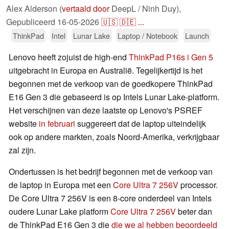
Alex Alderson (
vertaald door
DeepL / Ninh Duy),
Gepubliceerd
16-05-2026
🇺🇸
🇩🇪
...
ThinkPad
Intel
Lunar Lake
Laptop / Notebook
Launch
Lenovo heeft zojuist de high-end
ThinkPad P16s i Gen 5
uitgebracht in Europa en Australië. Tegelijkertijd is het
begonnen met de verkoop van de goedkopere ThinkPad
E16 Gen 3 die gebaseerd is op Intels Lunar Lake-platform.
Het verschijnen van deze laatste op Lenovo's PSREF
website
in februari
suggereert dat de laptop uiteindelijk
ook op andere markten, zoals Noord-Amerika, verkrijgbaar
zal zijn.
Ondertussen is het bedrijf begonnen met de verkoop van
de laptop in Europa met een
Core Ultra 7 256V
processor.
De Core Ultra 7 256V is een 8-core onderdeel van Intels
oudere Lunar Lake platform
Core Ultra 7 256V
beter dan
de ThinkPad E16 Gen 3 die
die we al hebben beoordeeld