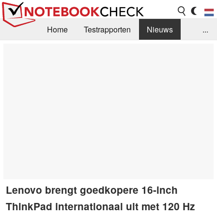
Home
Testrapporten
Nieuws
...
FAQ / Techniek
Bibliotheek
Aankoop Handleiding
Zoek
Contact
Lenovo brengt goedkopere 16-inch
ThinkPad internationaal uit met 120 Hz