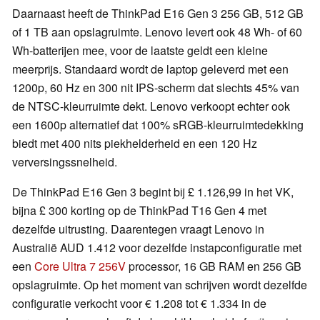
Daarnaast heeft de ThinkPad E16 Gen 3 256 GB, 512 GB
of 1 TB aan opslagruimte. Lenovo levert ook 48 Wh- of 60
Wh-batterijen mee, voor de laatste geldt een kleine
meerprijs. Standaard wordt de laptop geleverd met een
1200p, 60 Hz en 300 nit IPS-scherm dat slechts 45% van
de NTSC-kleurruimte dekt. Lenovo verkoopt echter ook
een 1600p alternatief dat 100% sRGB-kleurruimtedekking
biedt met 400 nits piekhelderheid en een 120 Hz
verversingssnelheid.
De ThinkPad E16 Gen 3 begint bij £ 1.126,99 in het VK,
bijna £ 300 korting op de ThinkPad T16 Gen 4 met
dezelfde uitrusting. Daarentegen vraagt Lenovo in
Australië AUD 1.412 voor dezelfde instapconfiguratie met
een
Core Ultra 7 256V
processor, 16 GB RAM en 256 GB
opslagruimte. Op het moment van schrijven wordt dezelfde
configuratie verkocht voor € 1.208 tot € 1.334 in de