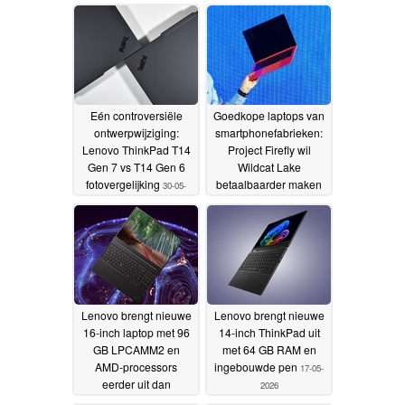
Eén controversiële
Goedkope laptops van
ontwerpwijziging:
smartphonefabrieken:
Lenovo ThinkPad T14
Project Firefly wil
Gen 7 vs T14 Gen 6
Wildcat Lake
fotovergelijking
betaalbaarder maken
30-05-
2026
19-05-2026
Lenovo brengt nieuwe
Lenovo brengt nieuwe
16-inch laptop met 96
14-inch ThinkPad uit
GB LPCAMM2 en
met 64 GB RAM en
AMD-processors
ingebouwde pen
17-05-
eerder uit dan
2026
verwacht
18-05-2026