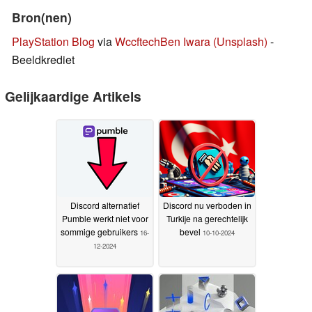
Bron(nen)
PlayStation Blog
via
Wccftech
Ben Iwara
(Unsplash)
-
Beeldkrediet
Gelijkaardige Artikels
Discord alternatief
Discord nu verboden in
Pumble werkt niet voor
Turkije na gerechtelijk
sommige gebruikers
bevel
16-
10-10-2024
12-2024