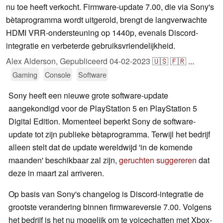
nu toe heeft verkocht. Firmware-update 7.00, die via Sony's
bètaprogramma wordt uitgerold, brengt de langverwachte
HDMI VRR-ondersteuning op 1440p, evenals Discord-
integratie en verbeterde gebruiksvriendelijkheid.
Alex Alderson,
Gepubliceerd
04-02-2023
🇺🇸
🇫🇷
...
Gaming
Console
Software
Sony heeft een nieuwe grote software-update
aangekondigd voor de PlayStation 5 en PlayStation 5
Digital Edition. Momenteel beperkt Sony de software-
update tot zijn publieke bètaprogramma. Terwijl het bedrijf
alleen stelt dat de update wereldwijd 'in de komende
maanden' beschikbaar zal zijn,
geruchten suggereren
dat
deze in maart zal arriveren.
Op basis van Sony's changelog is Discord-integratie de
grootste verandering binnen firmwareversie 7.00. Volgens
het bedrijf is het nu mogelijk om te voicechatten met Xbox-