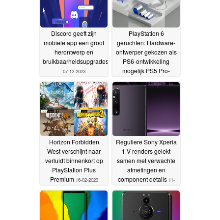
Discord geeft zijn
PlayStation 6
mobiele app een groot
geruchten: Hardware-
herontwerp en
ontwerper gekozen als
bruikbaarheidsupgrades
PS6-ontwikkeling
mogelijk PS5 Pro-
07-12-2023
productie afblaast
13-03-
2023
Horizon Forbidden
Reguliere Sony Xperia
West verschijnt naar
1 V renders gelekt
verluidt binnenkort op
samen met verwachte
PlayStation Plus
afmetingen en
Premium
component details
16-02-2023
11-
02-2023