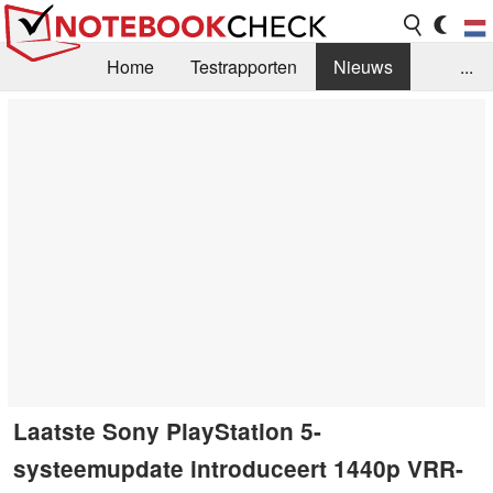
Home
Testrapporten
Nieuws
...
FAQ / Techniek
Bibliotheek
Aankoop Handleiding
Zoek
Contact
Laatste Sony PlayStation 5-
systeemupdate introduceert 1440p VRR-