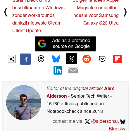
beschikbaar op Windows
Magsafe compatibel
⟨
⟩
zonder workarounds
hoesje voor Samsung
dankzij nieuwste Steam
Galaxy S23 Ultra
Client Update
Add as a preferred
source on Google
Editor of the
original article
:
Alex
Alderson
- Senior Tech Writer
-
15160 articles published on
Notebookcheck
since 2018
contact me via:
@aldersonaj
,
Bluesky