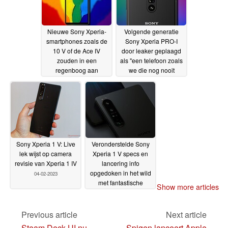
Nieuwe Sony Xperia-
Volgende generatie
smartphones zoals de
Sony Xperia PRO-I
10 V of de Ace IV
door leaker geplaagd
zouden in een
als "een telefoon zoals
regenboog aan
we die nog nooit
kleuren kunnen
gezien hebben"
07-02-
verschijnen
11-02-2023
2023
Sony Xperia 1 V: Live
Veronderstelde Sony
lek wijst op camera
Xperia 1 V specs en
revisie van Xperia 1 IV
lancering info
opgedoken in het wild
04-02-2023
met fantastische
Show more articles
camera-upgrades
04-02-
2023
Previous article
Next article
Steam Deck UI nu
Spigen lanceert Apple